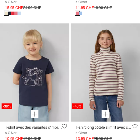
s.Oliver
s.Oliver
15.95 CHF
24.90 CHF
11.95 CHF
19.90 CHF
-38%
-46%
T-shirt avec des variantes d'imprimés scintillants
T-shirt long côtelé slim fit avec col roulé et motif à rayures
s.Oliver
s.Oliver
10.95 CHF
17.90 CHF
13.95 CHF
25.90 CHF