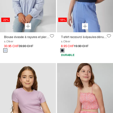
-22%
-55%
Blouse évasée à rayures et pierres précieuses
T-shirt raccourci à épaules dénudées, coupe slim
s.Oliver
s.Oliver
30.95 CHF
39.90 CHF
8.95 CHF
19.90 CHF
DURABLE