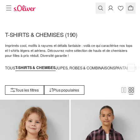
T-SHIRTS & CHEMISES
(190)
Imprimés cool, motifs à rayures et détails fantaisie : voilà ce qui caractérise nos tops
et t-shirts légers et aériens. Découvrez notre sélection de hauts et de chemisiers
pour filles à prix réduit. Diversité garantie !
T-SHIRTS & CHEMISES
TOUS
JUPES, ROBES & COMBINAISONS
PANTALONS 
Tous les filtres
Plus populaires