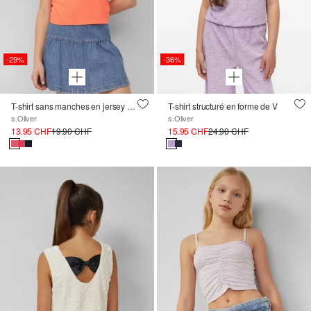
-29%
-36%
T-shirt sans manches en jersey avec fronces sur les côtés
T-shirt structuré en forme de V
s.Oliver
s.Oliver
13.95 CHF
19.90 CHF
15.95 CHF
24.90 CHF