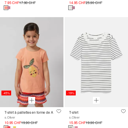
7.95 CHF
17.90 CHF
14.95 CHF
25.90 CHF
-45%
-19%
T-shirt à paillettes en forme de A
T-shirt
s.Oliver
s.Oliver
10.95 CHF
19.90 CHF
15.95 CHF
19.90 CHF