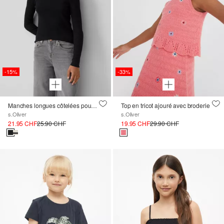
-15%
-33%
Manches longues côtelées pour un look 2 en 1
Top en tricot ajouré avec broderie
s.Oliver
s.Oliver
21.95 CHF
25.90 CHF
19.95 CHF
29.90 CHF