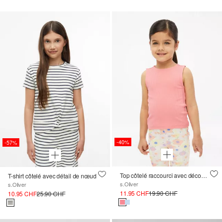
-40%
-57%
Top côtelé raccourci avec découpe
T-shirt côtelé avec détail de nœud
s.Oliver
s.Oliver
11.95 CHF
19.90 CHF
10.95 CHF
25.90 CHF