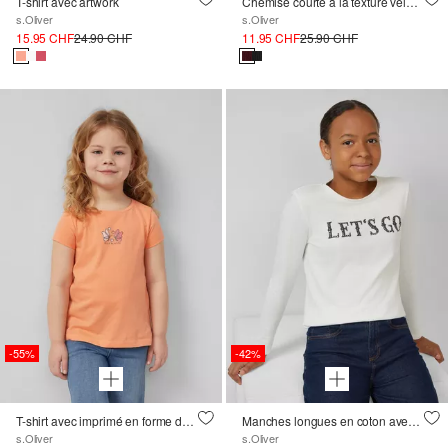
T-shirt avec artwork
Chemise courte à la texture veloutée
s.Oliver
s.Oliver
15.95 CHF
24.90 CHF
11.95 CHF
25.90 CHF
-55%
-42%
T-shirt avec imprimé en forme de A
Manches longues en coton avec impression sur le devant et garniture cloutée
s.Oliver
s.Oliver