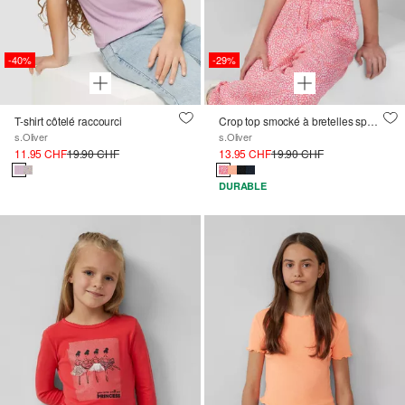
-40%
-29%
T-shirt côtelé raccourci
Crop top smocké à bretelles spaghetti amovibles
s.Oliver
s.Oliver
11.95 CHF
19.90 CHF
13.95 CHF
19.90 CHF
DURABLE