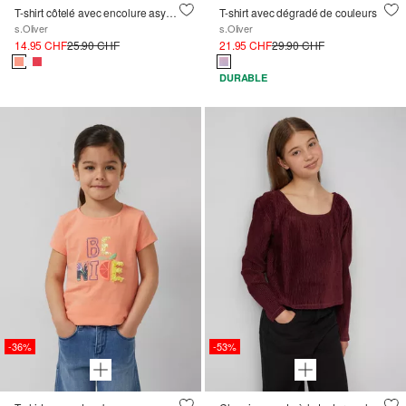
T-shirt côtelé avec encolure asymétrique et perles décoratives
T-shirt avec dégradé de couleurs
s.Oliver
s.Oliver
14.95 CHF
25.90 CHF
21.95 CHF
29.90 CHF
DURABLE
-36%
-53%