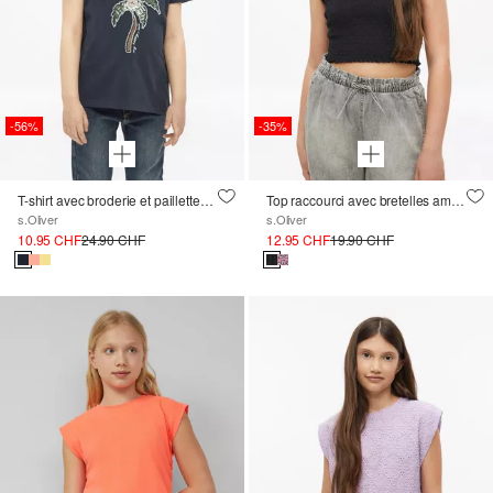
-56%
-35%
T-shirt avec broderie et paillettes, coupe loose
Top raccourci avec bretelles amovibles et détail smocké
s.Oliver
s.Oliver
10.95 CHF
24.90 CHF
12.95 CHF
19.90 CHF