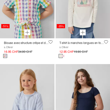
-51%
-35%
Blouse avec structure crêpe et détail de nœuds
T-shirt à manches longues en forme de A avec imprimé
s.Oliver
s.Oliver
16.95 CHF
34.90 CHF
12.95 CHF
19.90 CHF