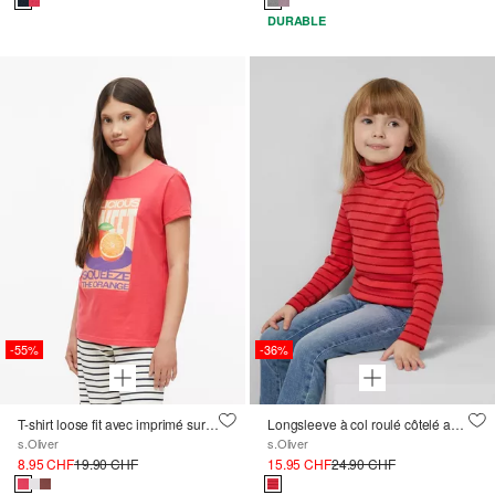
DURABLE
-55%
-36%
T-shirt loose fit avec imprimé sur le devant
Longsleeve à col roulé côtelé avec fil scintillant
s.Oliver
s.Oliver
8.95 CHF
19.90 CHF
15.95 CHF
24.90 CHF