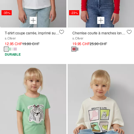
-35%
-23%
T-shirt coupe carrée, imprimé sur le devant
Chemise courte à manches longues en tissu côtelé
s.Oliver
s.Oliver
12.95 CHF
19.90 CHF
19.95 CHF
25.90 CHF
DURABLE