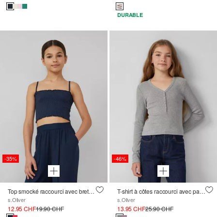
DURABLE
-35%
-46%
Top smocké raccourci avec bretelles amovibles
T-shirt à côtes raccourci avec patte de boutonnage
s.Oliver
s.Oliver
12.95 CHF
19.90 CHF
13.95 CHF
25.90 CHF