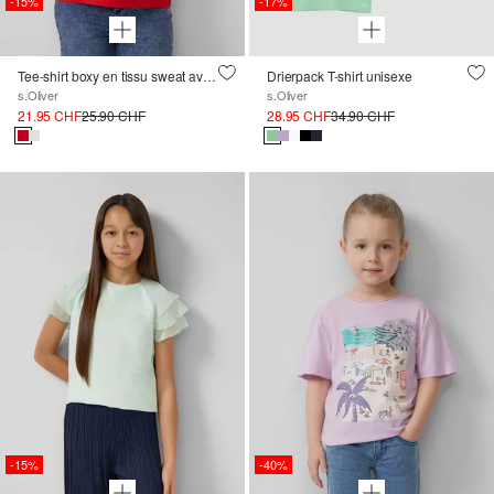
-15%
-17%
Tee-shirt boxy en tissu sweat avec impression
Drierpack T-shirt unisexe
s.Oliver
s.Oliver
21.95 CHF
25.90 CHF
28.95 CHF
34.90 CHF
-15%
-40%