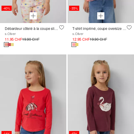
-40%
-35%
Débardeur côtelé à la coupe slim avec détail découpé
T-shirt imprimé, coupe oversize avec franges
s.Oliver
s.Oliver
11.95 CHF
19.90 CHF
12.95 CHF
19.90 CHF
-14%
-45%