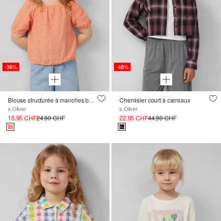
-36%
-48%
Blouse structurée à manches bouffantes
Chemisier court à carreaux
s.Oliver
s.Oliver
15.95 CHF
24.90 CHF
22.95 CHF
44.90 CHF