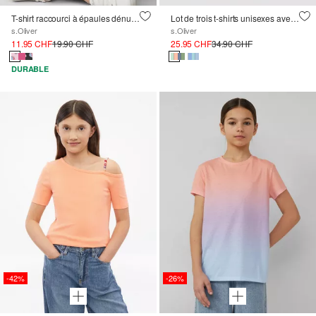
T-shirt raccourci à épaules dénudées en matière côtelée
Lot de trois t-shirts unisexes avec logo imprimé
s.Oliver
s.Oliver
11.95 CHF
19.90 CHF
25.95 CHF
34.90 CHF
DURABLE
-42%
-26%