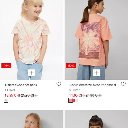
-26%
-52%
T-shirt avec effet batik
T-shirt oversize avec imprimé devant et dos
s.Oliver
s.Oliver
18.95 CHF
25.90 CHF
11.95 CHF
24.90 CHF