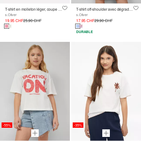
T-shirt en molleton léger, coupe carrée, avec imprimé
T-shirt off-shoulder avec dégradé de couleurs
s.Oliver
s.Oliver
19.95 CHF
25.90 CHF
17.95 CHF
29.90 CHF
DURABLE
-55%
-35%