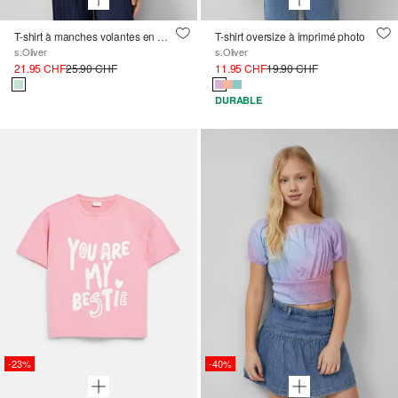
T-shirt à manches volantes en mousseline de soie
T-shirt oversize à imprimé photo
s.Oliver
s.Oliver
21.95 CHF
25.90 CHF
11.95 CHF
19.90 CHF
DURABLE
-23%
-40%