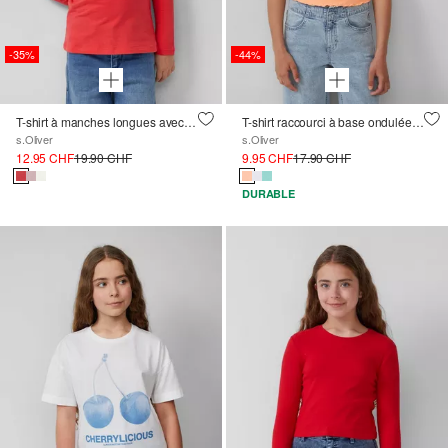
-35%
-44%
T-shirt à manches longues avec paillettes et applications
T-shirt raccourci à base ondulée, coupe Slim Fit
s.Oliver
s.Oliver
12.95 CHF
19.90 CHF
9.95 CHF
17.90 CHF
DURABLE