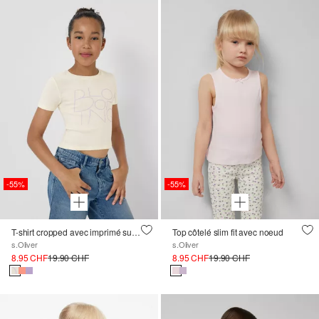
-55%
-55%
T-shirt cropped avec imprimé sur le devant
Top côtelé slim fit avec noeud
s.Oliver
s.Oliver
8.95 CHF
19.90 CHF
8.95 CHF
19.90 CHF