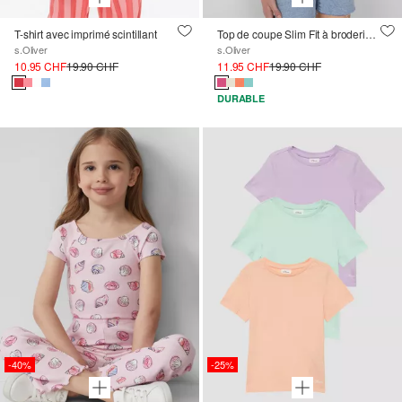
T-shirt avec imprimé scintillant
Top de coupe Slim Fit à broderie, en matière côtelée
s.Oliver
s.Oliver
10.95 CHF
19.90 CHF
11.95 CHF
19.90 CHF
DURABLE
-40%
-25%