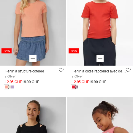
-35%
-35%
T-shirt à structure côtelée
T-shirt à côtes raccourci avec détail au dos
s.Oliver
s.Oliver
12.95 CHF
19.90 CHF
12.95 CHF
19.90 CHF