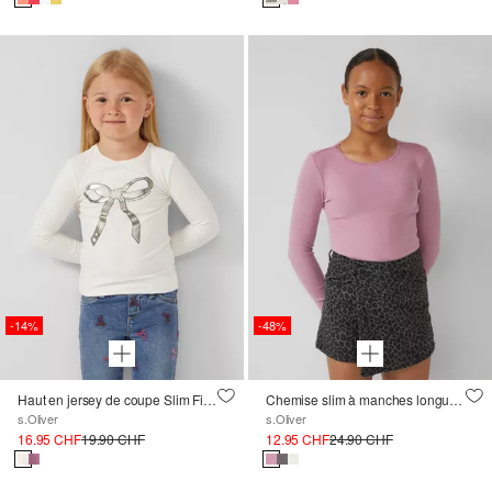
-14%
-48%
Haut en jersey de coupe Slim Fit, à imprimé transfert et bord roulotté
Chemise slim à manches longues en tissu côtelé avec détails en dentelle
s.Oliver
s.Oliver
16.95 CHF
19.90 CHF
12.95 CHF
24.90 CHF