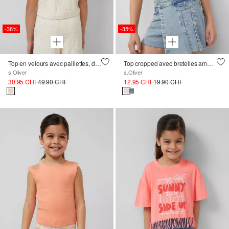
-38%
-35%
Top en velours avec paillettes, découpe et noeud
Top cropped avec bretelles amovibles
s.Oliver
s.Oliver
30.95 CHF
49.90 CHF
12.95 CHF
19.90 CHF