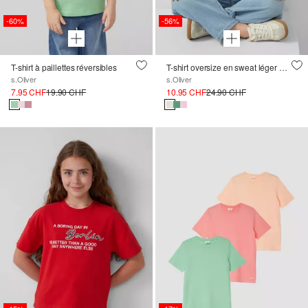
-60%
-56%
T-shirt à paillettes réversibles
T-shirt oversize en sweat léger avec imprimé sur le devant
s.Oliver
s.Oliver
7.95 CHF
19.90 CHF
10.95 CHF
24.90 CHF