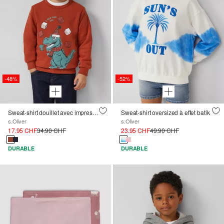
-48%
-52%
Sweat-shirt douillet avec impression frontale X-Mas
Sweat-shirt oversized à effet batik
s.Oliver
s.Oliver
17.95 CHF
34.90 CHF
23.95 CHF
49.90 CHF
DURABLE
DURABLE