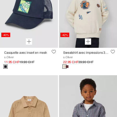
-40%
-42%
Casquette avec insert en mesh
Sweatshirt avec impressions 3D et détails de broderie
s.Oliver
s.Oliver
11.95 CHF
19.90 CHF
22.95 CHF
39.90 CHF