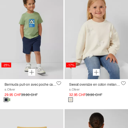
-25%
-17%
Bermuda pull-on avec poche cargo
Sweat oversize en coton mélangé avec applications de nœuds
s.Oliver
s.Oliver
29.95 CHF
39.90 CHF
32.95 CHF
39.90 CHF