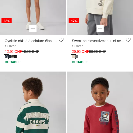
-35%
-47%
Cycliste côtelé à ceinture élastique
Sweat-shirt oversize douillet avec un imprimé discret
s.Oliver
s.Oliver
12.95 CHF
19.90 CHF
20.95 CHF
39.90 CHF
DURABLE
DURABLE