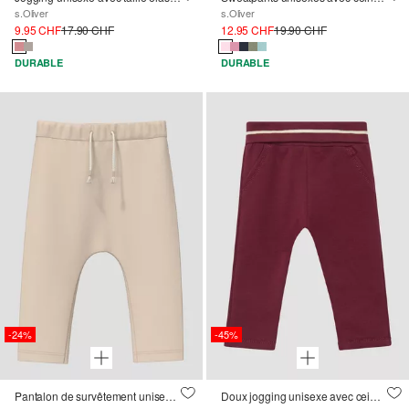
s.Oliver
s.Oliver
9.95 CHF
17.90 CHF
12.95 CHF
19.90 CHF
DURABLE
DURABLE
-24%
-45%
Pantalon de survêtement unisexe en mélange de coton doux avec taille élastique
Doux jogging unisexe avec ceinture à revers