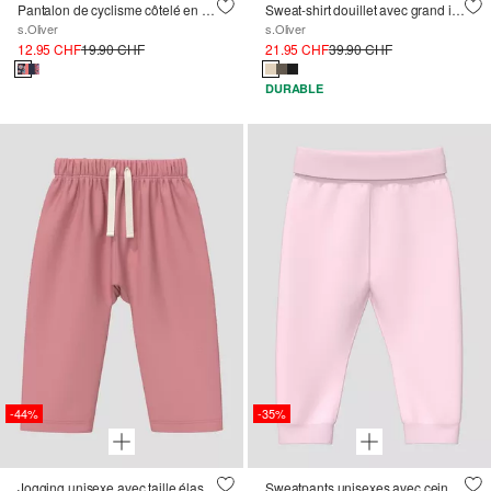
Pantalon de cyclisme côtelé en pack de deux
Sweat-shirt douillet avec grand imprimé dans le dos
s.Oliver
s.Oliver
12.95 CHF
19.90 CHF
21.95 CHF
39.90 CHF
DURABLE
-44%
-35%
Jogging unisexe avec taille élastique réglable
Sweatpants unisexes avec ceinture souple