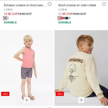
Écharpe unisexe en tricot avec motif de panda
Short unisexe en coton côtelé
s.Oliver
s.Oliver
10.95 CHF
19.90 CHF
11.95 CHF
19.90 CHF
DURABLE
DURABLE
-35%
-45%