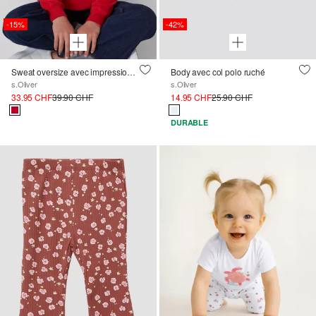
-15%
-42%
Sweat oversize avec impression sur le devant
Body avec col polo ruché
s.Oliver
s.Oliver
33.95 CHF
39.90 CHF
14.95 CHF
25.90 CHF
DURABLE