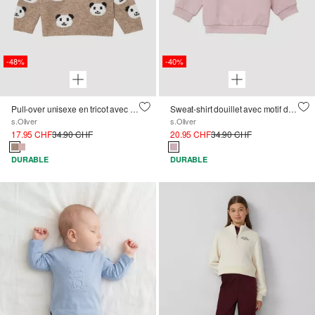
-48%
-40%
Pull-over unisexe en tricot avec motifs d'ours
Sweat-shirt douillet avec motif de panda et oreilles appliquées
s.Oliver
s.Oliver
17.95 CHF
34.90 CHF
20.95 CHF
34.90 CHF
DURABLE
DURABLE