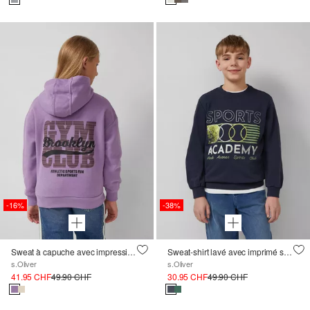
-16%
-38%
Sweat à capuche avec impression au dos et intérieur douillet
Sweat-shirt lavé avec imprimé sur le devant
s.Oliver
s.Oliver
41.95 CHF
49.90 CHF
30.95 CHF
49.90 CHF