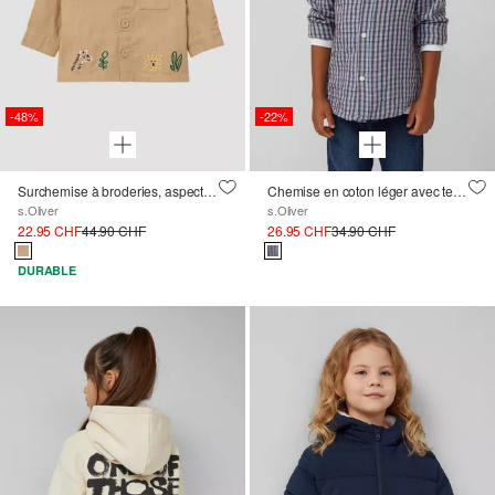
-48%
-22%
Surchemise à broderies, aspect lin
Chemise en coton léger avec texture et imprimé all-over
s.Oliver
s.Oliver
22.95 CHF
44.90 CHF
26.95 CHF
34.90 CHF
DURABLE