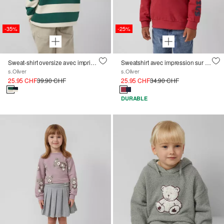
-35%
-25%
Sweat-shirt oversize avec imprimé et col montant
Sweatshirt avec impression sur la manche, le devant et le dos en jersey texturé
s.Oliver
s.Oliver
25.95 CHF
39.90 CHF
25.95 CHF
34.90 CHF
DURABLE