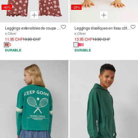
-40%
-29%
Leggings extensibles de coupe Flared Leg, en maille côtelée
Leggings élastiques en tissu côtelé
s.Oliver
s.Oliver
11.95 CHF
19.90 CHF
13.95 CHF
19.90 CHF
DURABLE
DURABLE