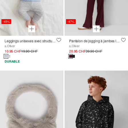
-45%
-47%
Leggings unisexes avec structure côtelée
Pantalon de jogging à jambes larges et texture veloutée
s.Oliver
s.Oliver
10.95 CHF
19.90 CHF
20.95 CHF
39.90 CHF
DURABLE