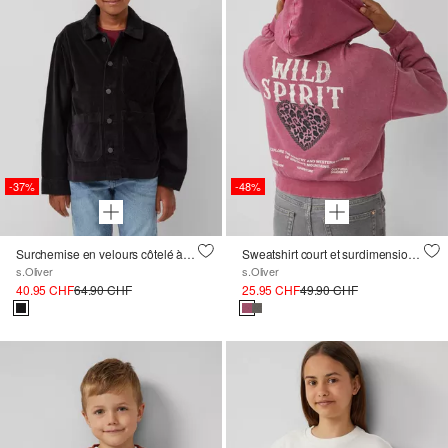
-37%
-48%
Surchemise en velours côtelé à la coupe ample
Sweatshirt court et surdimensionné avec teinture à l'eau et impression au dos
s.Oliver
s.Oliver
40.95 CHF
64.90 CHF
25.95 CHF
49.90 CHF