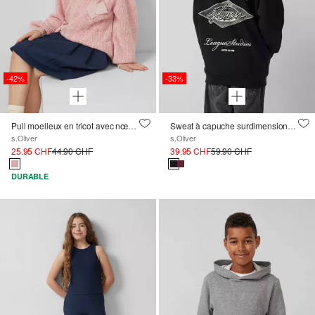
-42%
-33%
Pull moelleux en tricot avec nœuds
Sweat à capuche surdimensionné avec impression au dos et intérieur douillet
s.Oliver
s.Oliver
25.95 CHF
44.90 CHF
39.95 CHF
59.90 CHF
DURABLE