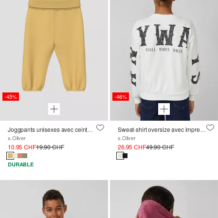
-45%
-46%
Joggpants unisexes avec ceinture à revers
Sweat-shirt oversize avec impression sur les manches et le dos
s.Oliver
s.Oliver
10.95 CHF
19.90 CHF
26.95 CHF
49.90 CHF
DURABLE