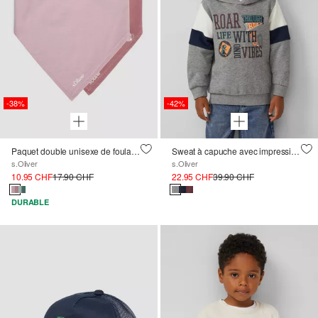
-38%
-42%
Paquet double unisexe de foulards triangulaires
Sweat à capuche avec impression et détails contrastés
s.Oliver
s.Oliver
10.95 CHF
17.90 CHF
22.95 CHF
39.90 CHF
DURABLE