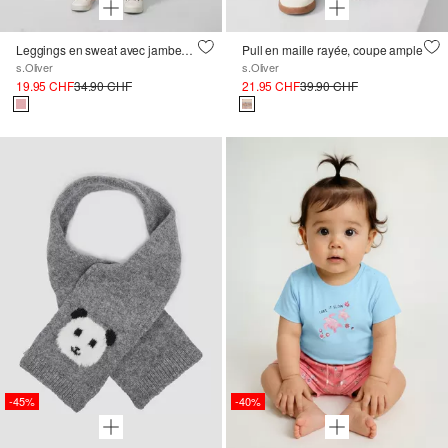
Leggings en sweat avec jambes larges et taille élastique
Pull en maille rayée, coupe ample
s.Oliver
s.Oliver
19.95 CHF
34.90 CHF
21.95 CHF
39.90 CHF
-45%
-40%