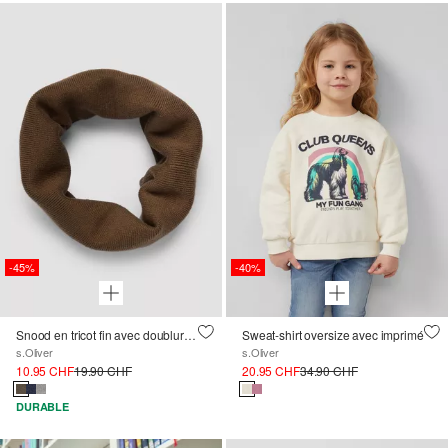
-45%
-40%
Snood en tricot fin avec doublure en jersey
Sweat-shirt oversize avec imprimé
s.Oliver
s.Oliver
10.95 CHF
19.90 CHF
20.95 CHF
34.90 CHF
DURABLE