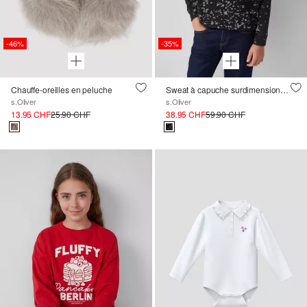
-46%
-35%
Chauffe-oreilles en peluche
Sweat à capuche surdimensionné avec teinture à l'eau
s.Oliver
s.Oliver
13.95 CHF
25.90 CHF
38.95 CHF
59.90 CHF