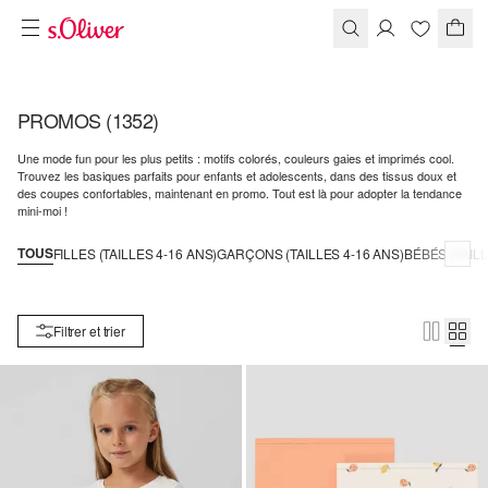
PROMOS
(1352)
Une mode fun pour les plus petits : motifs colorés, couleurs gaies et imprimés cool.
Trouvez les basiques parfaits pour enfants et adolescents, dans des tissus doux et
des coupes confortables, maintenant en promo. Tout est là pour adopter la tendance
mini-moi !
TOUS
FILLES (TAILLES 4-16 ANS)
GARÇONS (TAILLES 4-16 ANS)
BÉBÉS (TAILL
Filtrer et trier