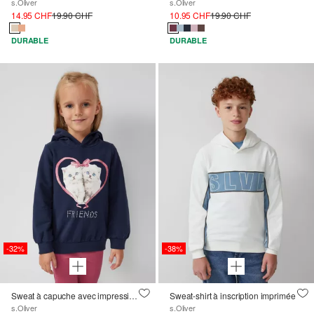
s.Oliver
s.Oliver
14.95 CHF
19.90 CHF
10.95 CHF
19.90 CHF
DURABLE
DURABLE
-32%
-38%
Sweat à capuche avec impression sur le devant et pierres précieuses
Sweat-shirt à inscription imprimée
s.Oliver
s.Oliver