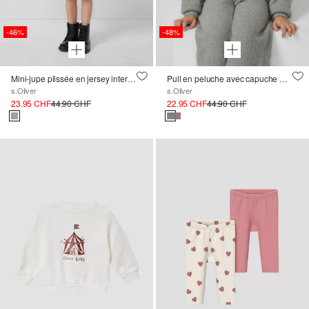
-46%
-48%
Mini-jupe plissée en jersey interlock en forme de A
Pull en peluche avec capuche et application frontale
s.Oliver
s.Oliver
23.95 CHF
44.90 CHF
22.95 CHF
44.90 CHF