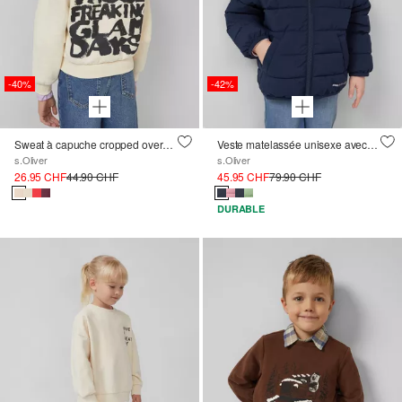
-40%
-42%
Sweat à capuche cropped oversize douillet avec imprimé
Veste matelassée unisexe avec capuche oversize
s.Oliver
s.Oliver
26.95 CHF
44.90 CHF
45.95 CHF
79.90 CHF
DURABLE