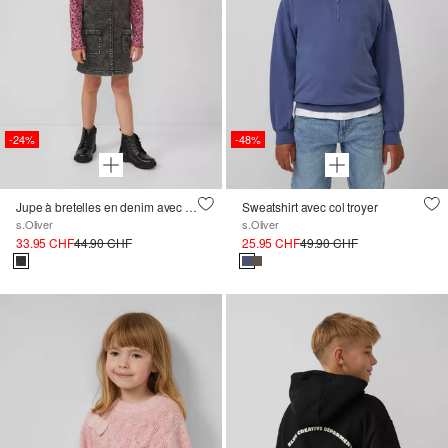
-24%
-48%
Jupe à bretelles en denim avec poches plaquées et broderie
Sweatshirt avec col troyer
s.Oliver
s.Oliver
33.95 CHF
44.90 CHF
25.95 CHF
49.90 CHF