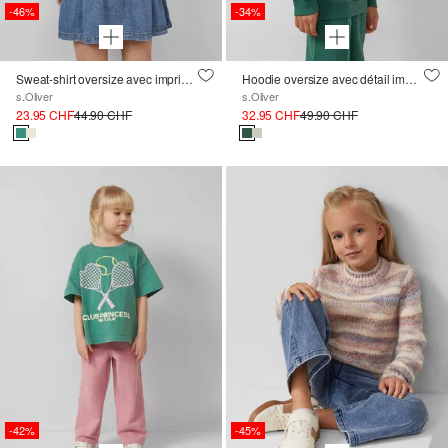
-46%
-34%
Sweat-shirt oversize avec imprimé dans le dos
Hoodie oversize avec détail imprimé
s.Oliver
s.Oliver
23.95 CHF
44.90 CHF
32.95 CHF
49.90 CHF
-42%
-45%