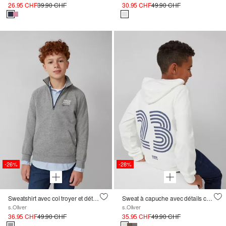
26.95 CHF
39.90 CHF
30.95 CHF
49.90 CHF
-26%
-28%
Sweatshirt avec col troyer et détails imprimés
Sweat à capuche avec détails contrastés et grande impression au dos
s.Oliver
s.Oliver
36.95 CHF
49.90 CHF
35.95 CHF
49.90 CHF