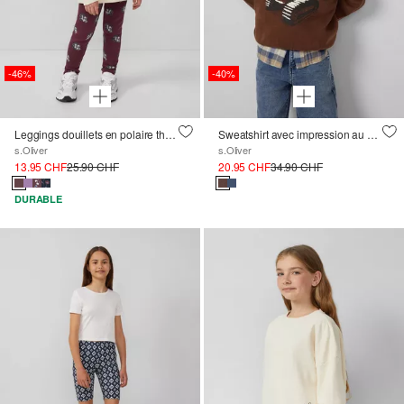
-46%
-40%
Leggings douillets en polaire thermique avec impression sur toute la surface
Sweatshirt avec impression au dos, coupe régulière, intérieur brossé
s.Oliver
s.Oliver
13.95 CHF
25.90 CHF
20.95 CHF
34.90 CHF
DURABLE