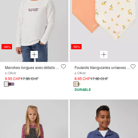
-44%
-50%
Manches longues avec détails de broderie
Foulards triangulaires unisexes en pack de deux
s.Oliver
s.Oliver
9.95 CHF
17.90 CHF
8.95 CHF
17.90 CHF
DURABLE