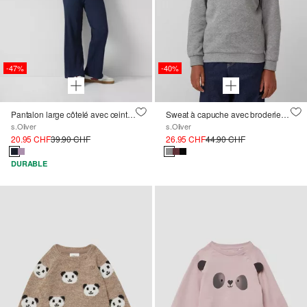
-47%
-40%
Pantalon large côtelé avec ceinture élastique
Sweat à capuche avec broderie et intérieur douillet
s.Oliver
s.Oliver
20.95 CHF
39.90 CHF
26.95 CHF
44.90 CHF
DURABLE