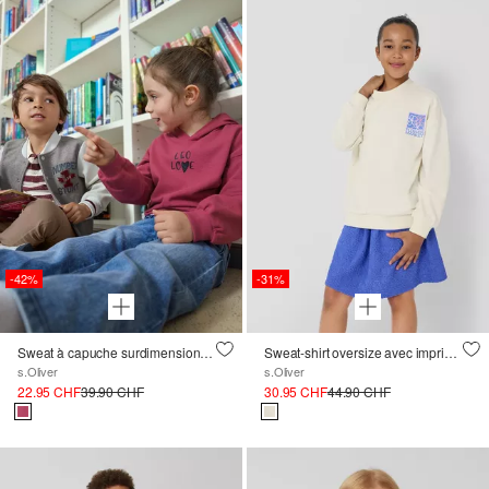
-42%
-31%
Sweat à capuche surdimensionné avec impression sur le devant et dans le dos
Sweat-shirt oversize avec imprimé devant et dos
s.Oliver
s.Oliver
22.95 CHF
39.90 CHF
30.95 CHF
44.90 CHF