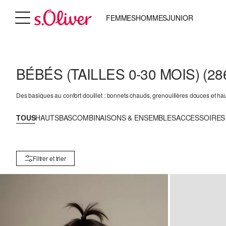
FEMMES
HOMMES
JUNIOR
BÉBÉS (TAILLES 0-30 MOIS)
(28
Des basiques au confort douillet : bonnets chauds, grenouillères douces et ha
TOUS
HAUTS
BAS
COMBINAISONS & ENSEMBLES
ACCESSOIRES
Filtrer et trier