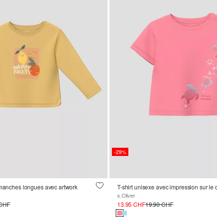
-29%
 manches longues avec artwork
T-shirt unisexe avec impression sur le
s.Oliver
 CHF
13.95 CHF
19.90 CHF