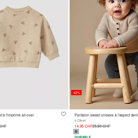
-42%
t à l'imprimé all-over
Pantalon sweat unisexe à l'aspect den
s.Oliver
 CHF
14.95 CHF
25.90 CHF
DURABLE