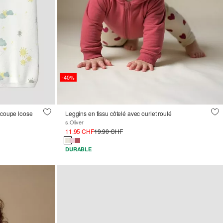
-40%
n coupe loose
Leggins en tissu côtelé avec ourlet roulé
s.Oliver
11.95 CHF
19.90 CHF
DURABLE