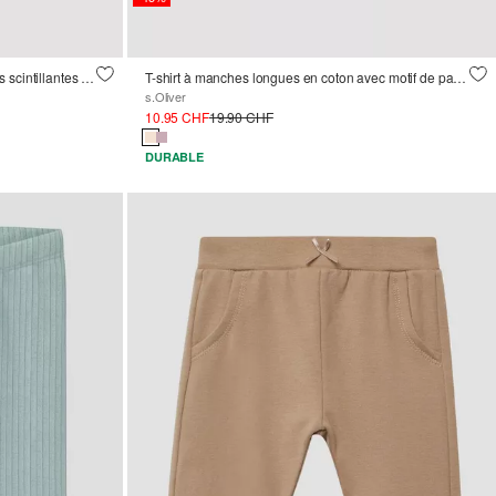
T-shirt à manches longues avec bandes scintillantes et nœud décoratif
T-shirt à manches longues en coton avec motif de panda et application de nœuds
s.Oliver
10.95 CHF
19.90 CHF
DURABLE