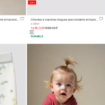
-24%
Robe courte en tissu côtelé avec imprimé et manches bouffantes
Chemise à manches longues avec broderie et impression
s.Oliver
14.95 CHF
19.90 CHF
DURABLE