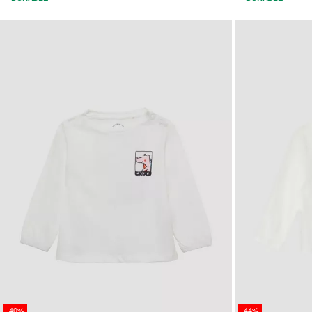
-40%
-44%