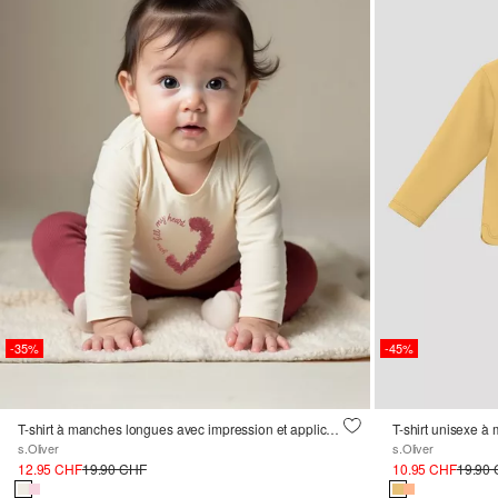
-35%
-45%
T-shirt à manches longues avec impression et application
T-shirt unisexe à
s.Oliver
s.Oliver
12.95 CHF
19.90 CHF
10.95 CHF
19.90