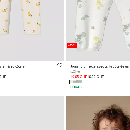
-45%
 en tissu côtelé
Jogging unisexe avec taille côtelée e
s.Oliver
 CHF
10.95 CHF
19.90 CHF
DURABLE