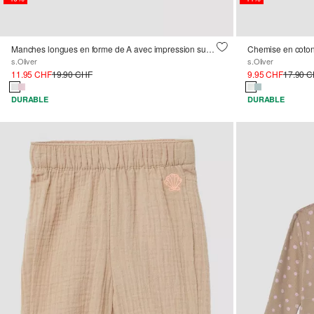
Manches longues en forme de A avec impression sur le devant et dans le dos
Chemise en coton
s.Oliver
s.Oliver
11.95 CHF
19.90 CHF
9.95 CHF
17.90 
DURABLE
DURABLE