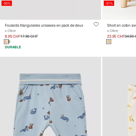
-50%
-31%
Foulards triangulaires unisexes en pack de deux
Short en coton av
s.Oliver
s.Oliver
8.95 CHF
17.90 CHF
23.95 CHF
34.90
DURABLE