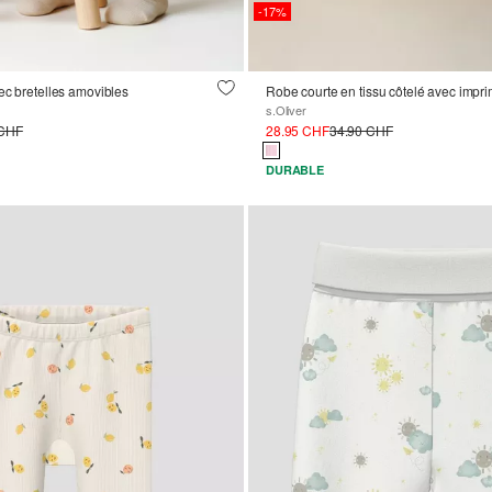
-17%
ec bretelles amovibles
s.Oliver
 CHF
28.95 CHF
34.90 CHF
DURABLE