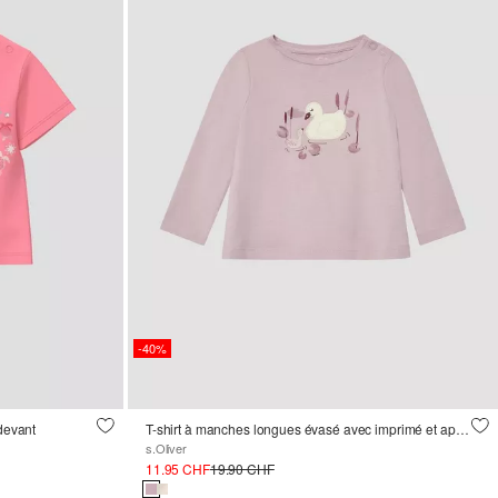
-40%
 devant
T-shirt à manches longues évasé avec imprimé et application
s.Oliver
11.95 CHF
19.90 CHF