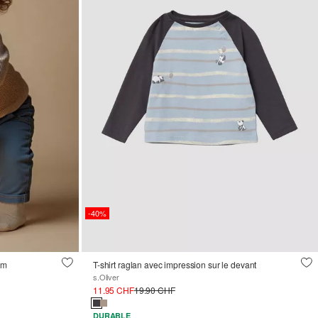
-40%
im
T-shirt raglan avec impression sur le devant
s.Oliver
11.95 CHF
19.90 CHF
DURABLE