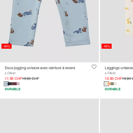
-40%
-45%
Doux jogging unisexe avec ceinture à revers
Leggings unisexes
s.Oliver
s.Oliver
11.95 CHF
19.90 CHF
10.95 CHF
19.90
DURABLE
DURABLE