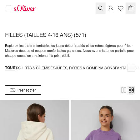
FILLES (TAILLES 4-16 ANS)
(571)
Explorez les t-shirts fantaisie, les jeans décontractés et les robes légères pour filles.
Matières douces et coupes confortables garanties. Nous avons la tenue parfaite pour
chaque occasion : maintenant à prix réduit.
TOUS
T-SHIRTS & CHEMISES
JUPES, ROBES & COMBINAISONS
PANTALONS &
Filtrer et trier