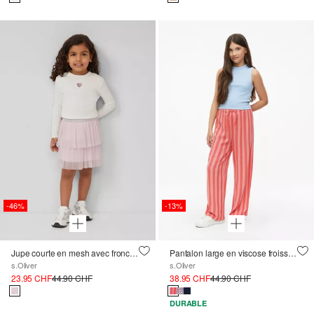
-46%
-13%
Jupe courte en mesh avec fronces et paillettes
Pantalon large en viscose froissée
s.Oliver
s.Oliver
23.95 CHF
44.90 CHF
38.95 CHF
44.90 CHF
DURABLE