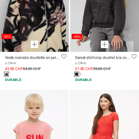
-32%
-45%
Veste oversize douillette en peluche avec impression graffiti
Sweat-shirt crop douillet à la coupe oversize et à l'imprimé chatoyant
s.Oliver
s.Oliver
43.95 CHF
64.90 CHF
21.95 CHF
39.90 CHF
DURABLE
DURABLE