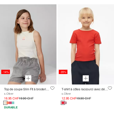
-14%
-35%
Top de coupe Slim Fit à broderie, en matière côtelée
T-shirt à côtes raccourci avec détail au dos
s.Oliver
s.Oliver
16.95 CHF
19.90 CHF
12.95 CHF
19.90 CHF
DURABLE