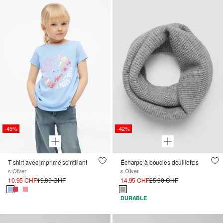
-45%
-42%
T-shirt avec imprimé scintillant
Écharpe à boucles douillettes
s.Oliver
s.Oliver
10.95 CHF
19.90 CHF
14.95 CHF
25.90 CHF
DURABLE