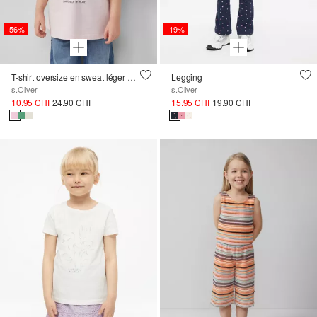
-56%
-19%
T-shirt oversize en sweat léger avec imprimé sur le devant
Legging
s.Oliver
s.Oliver
10.95 CHF
24.90 CHF
15.95 CHF
19.90 CHF