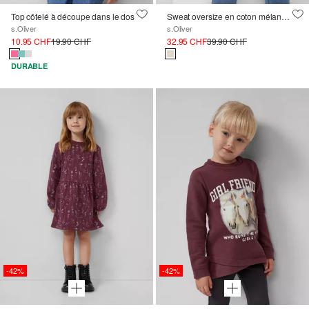
Top côtelé à découpe dans le dos
Sweat oversize en coton mélangé avec applications de nœuds
s.Oliver
s.Oliver
10.95 CHF
19.90 CHF
32.95 CHF
39.90 CHF
DURABLE
-42%
-42%