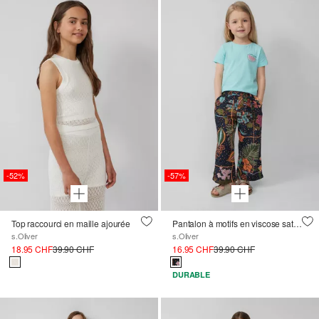
-52%
-57%
Top raccourci en maille ajourée
Pantalon à motifs en viscose satinée, coupe Loose Fit
s.Oliver
s.Oliver
18.95 CHF
39.90 CHF
16.95 CHF
39.90 CHF
DURABLE