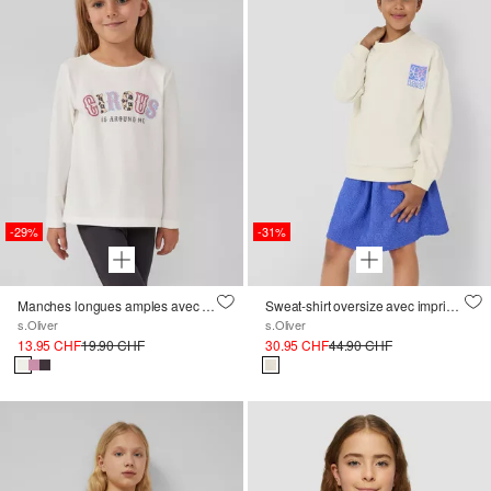
-29%
-31%
Manches longues amples avec impression sur le devant
Sweat-shirt oversize avec imprimé devant et dos
s.Oliver
s.Oliver
13.95 CHF
19.90 CHF
30.95 CHF
44.90 CHF