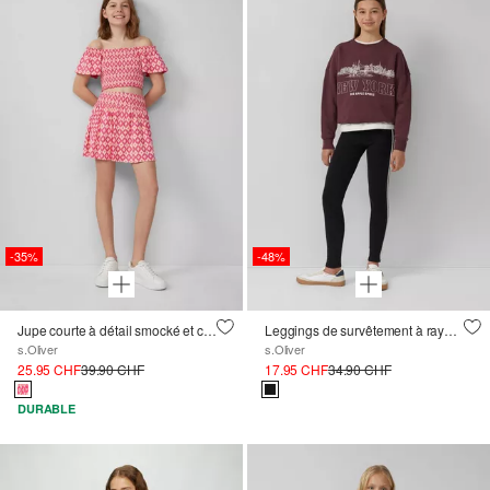
-35%
-48%
Jupe courte à détail smocké et culotte intégrée
Leggings de survêtement à rayures latérales
s.Oliver
s.Oliver
25.95 CHF
39.90 CHF
17.95 CHF
34.90 CHF
DURABLE