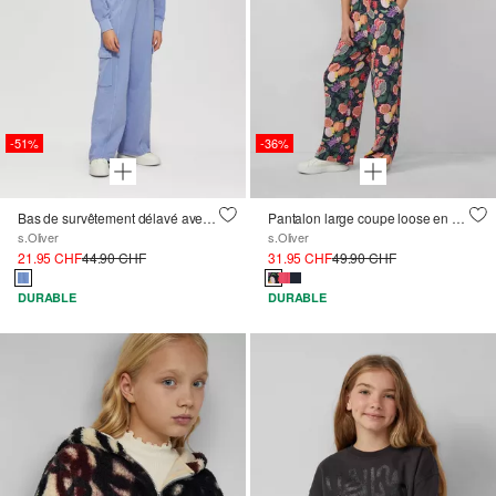
-51%
-36%
Bas de survêtement délavé avec jambe large et ceinture haute
Pantalon large coupe loose en viscose
s.Oliver
s.Oliver
21.95 CHF
44.90 CHF
31.95 CHF
49.90 CHF
DURABLE
DURABLE