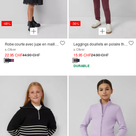
-48%
-36%
Robe courte avec jupe en maille et imprimé pailleté
Leggings douillets en polaire thermique avec imprimé pailleté
s.Oliver
s.Oliver
22.95 CHF
44.90 CHF
15.95 CHF
24.90 CHF
DURABLE