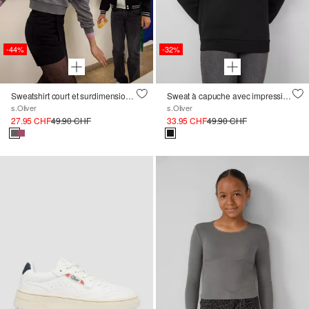
-44%
-32%
Sweatshirt court et surdimensionné avec teinture à l'eau et impression au dos
Sweat à capuche avec impression sur le devant et intérieur douillet
s.Oliver
s.Oliver
27.95 CHF
49.90 CHF
33.95 CHF
49.90 CHF