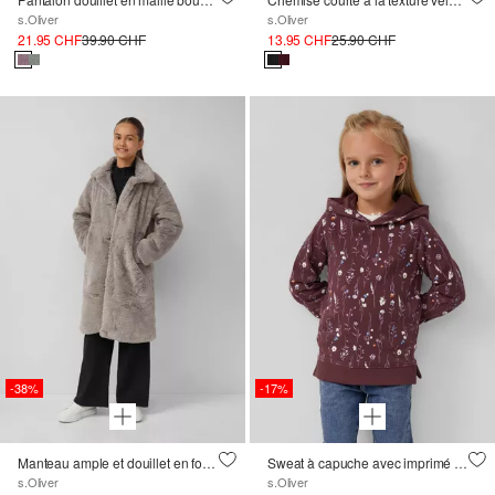
s.Oliver
s.Oliver
21.95 CHF
39.90 CHF
13.95 CHF
25.90 CHF
-38%
-17%
Manteau ample et douillet en fourrure
Sweat à capuche avec imprimé floral
s.Oliver
s.Oliver