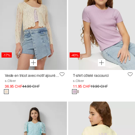
-17%
-40%
Veste en tricot avec motif ajouré et lien à nouer
T-shirt côtelé raccourci
s.Oliver
s.Oliver
36.95 CHF
44.90 CHF
11.95 CHF
19.90 CHF