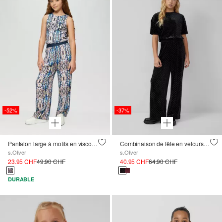
-52%
-37%
Pantalon large à motifs en viscose satinée
Combinaison de fête en velours avec des pierres brillantes
s.Oliver
s.Oliver
23.95 CHF
49.90 CHF
40.95 CHF
64.90 CHF
DURABLE