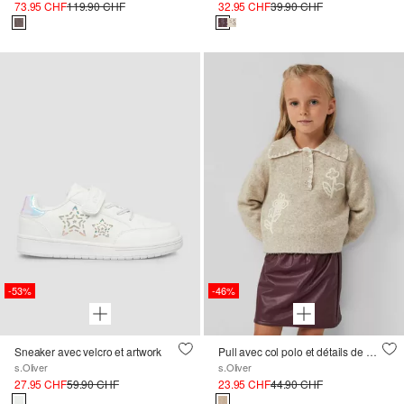
73.95 CHF
119.90 CHF
32.95 CHF
39.90 CHF
-53%
-46%
Sneaker avec velcro et artwork
Pull avec col polo et détails de broderie florale
s.Oliver
s.Oliver
27.95 CHF
59.90 CHF
23.95 CHF
44.90 CHF