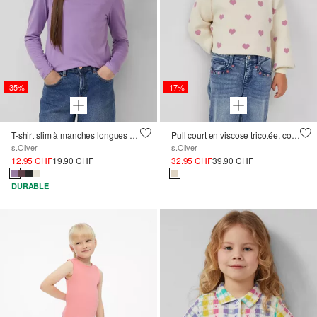
-35%
-17%
T-shirt slim à manches longues et col montant
Pull court en viscose tricotée, coupe ample
s.Oliver
s.Oliver
12.95 CHF
19.90 CHF
32.95 CHF
39.90 CHF
DURABLE