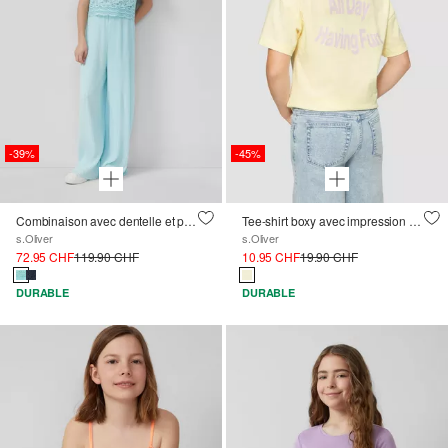
-39%
-45%
Combinaison avec dentelle et plissé
Tee-shirt boxy avec impression au dos
s.Oliver
s.Oliver
72.95 CHF
119.90 CHF
10.95 CHF
19.90 CHF
DURABLE
DURABLE