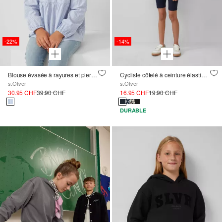
-22%
-14%
Blouse évasée à rayures et pierres précieuses
Cycliste côtelé à ceinture élastique
s.Oliver
s.Oliver
30.95 CHF
39.90 CHF
16.95 CHF
19.90 CHF
DURABLE