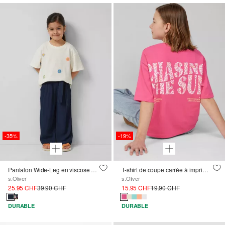
-35%
-19%
Pantalon Wide-Leg en viscose structurée avec ceinture à nouer
T-shirt de coupe carrée à imprimé dans le dos
s.Oliver
s.Oliver
25.95 CHF
39.90 CHF
15.95 CHF
19.90 CHF
DURABLE
DURABLE