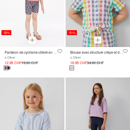
-35%
-51%
Pantalon de cyclisme côtelé en pack de deux
Blouse avec structure crêpe et détail de nœuds
s.Oliver
s.Oliver
12.95 CHF
19.90 CHF
16.95 CHF
34.90 CHF