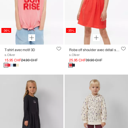
-36%
-35%
T-shirt avec motif 3D
Robe off shoulder avec détail smocké
s.Oliver
s.Oliver
15.95 CHF
24.90 CHF
25.95 CHF
39.90 CHF