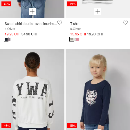
-42%
-19%
Sweat-shirt douillet avec imprimé dans le dos
T-shirt
s.Oliver
s.Oliver
19.95 CHF
34.90 CHF
15.95 CHF
19.90 CHF
-46%
-45%