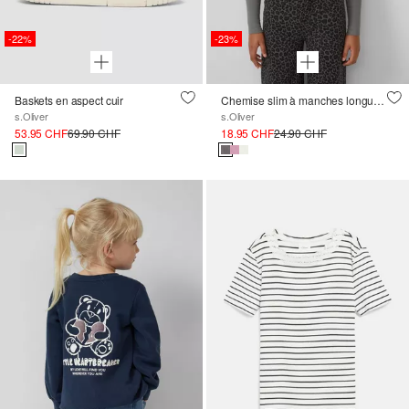
-22%
-23%
Baskets en aspect cuir
Chemise slim à manches longues en tissu côtelé avec détails en dentelle
s.Oliver
s.Oliver
53.95 CHF
69.90 CHF
18.95 CHF
24.90 CHF