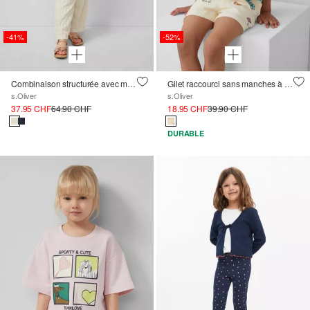
-41%
-52%
Combinaison structurée avec motifs ajourés et volants
Gilet raccourci sans manches à broderie, aspect lin
s.Oliver
s.Oliver
37.95 CHF
64.90 CHF
18.95 CHF
39.90 CHF
DURABLE