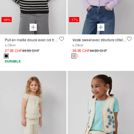
-44%
-17%
Pull en maille douce avec col troyer haut
Veste sweat avec structure côtelée et zip bidirectionnel
s.Oliver
s.Oliver
27.95 CHF
49.90 CHF
36.95 CHF
44.90 CHF
DURABLE