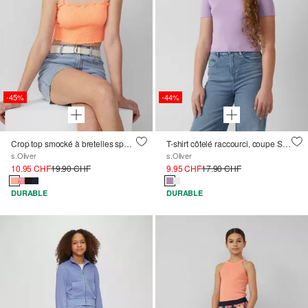
-45%
-44%
Crop top smocké à bretelles spaghetti amovibles
T-shirt côtelé raccourci, coupe Slim Fit
s.Oliver
s.Oliver
10.95 CHF
19.90 CHF
9.95 CHF
17.90 CHF
DURABLE
DURABLE