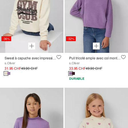
-36%
-32%
Sweat à capuche avec impression au dos et intérieur douillet
Pull tricoté ample avec col montant en fil chenille
s.Oliver
s.Oliver
31.95 CHF
49.90 CHF
33.95 CHF
49.90 CHF
DURABLE