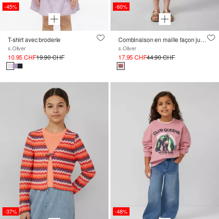
-45%
-60%
T-shirt avec broderie
Combinaison en maille façon jupe-culotte à doublure en jersey
s.Oliver
s.Oliver
10.95 CHF
19.90 CHF
17.95 CHF
44.90 CHF
-37%
-48%