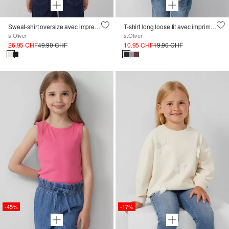
Sweat-shirt oversize avec impression sur les manches et le dos
T-shirt long loose fit avec imprimé mousse
s.Oliver
s.Oliver
26.95 CHF
49.90 CHF
10.95 CHF
19.90 CHF
-45%
-17%