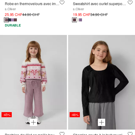
Robe en thermovelours avec imprimé all-over
Sweatshirt avec ourlet superposé et intérieur douillet
s.Oliver
s.Oliver
25.95 CHF
44.90 CHF
19.95 CHF
34.90 CHF
DURABLE
-45%
-46%
Pantalon douillet en maille bouclette avec jambes larges
Chemise courte à la texture veloutée