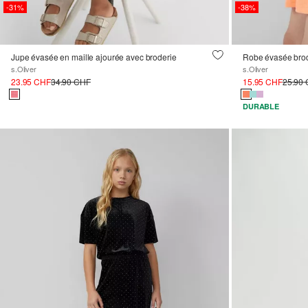
-31%
-38%
Jupe évasée en maille ajourée avec broderie
Robe évasée brod
s.Oliver
s.Oliver
23.95 CHF
34.90 CHF
15.95 CHF
25.90
DURABLE