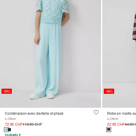
-39%
-48%
Combinaison avec dentelle et plissé
s.Oliver
s.Oliver
72.95 CHF
119.90 CHF
22.95 CHF
44.90
DURABLE