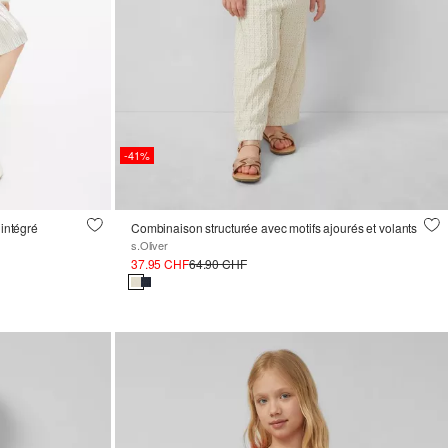
-41%
 intégré
Combinaison structurée avec motifs ajourés et volants
s.Oliver
37.95 CHF
64.90 CHF