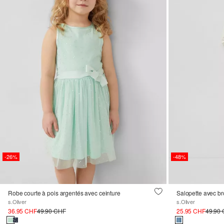
-26%
-48%
Robe courte à pois argentés avec ceinture
Salopette avec br
s.Oliver
s.Oliver
36.95 CHF
49.90 CHF
25.95 CHF
49.90