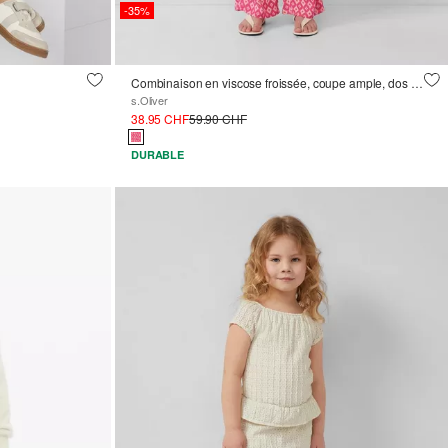
-35%
Combinaison en viscose froissée, coupe ample, dos échancré
s.Oliver
38.95 CHF
59.90 CHF
DURABLE