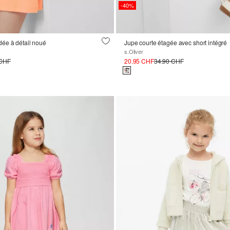
-40%
ée à détail noué
Jupe courte étagée avec short intégré
s.Oliver
 CHF
20.95 CHF
34.90 CHF