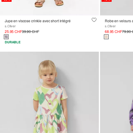
Jupe en viscose crinkle avec short intégré
Robe en velours a
s.Oliver
s.Oliver
25.95 CHF
39.90 CHF
68.95 CHF
79.90
DURABLE