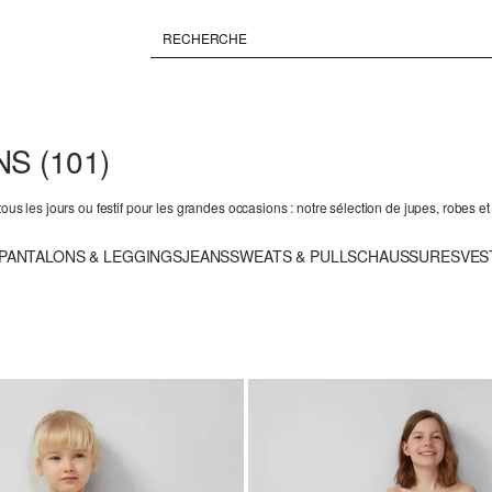
ONS
(101)
us les jours ou festif pour les grandes occasions : notre sélection de jupes, robes et 
PANTALONS & LEGGINGS
JEANS
SWEATS & PULLS
CHAUSSURES
VES