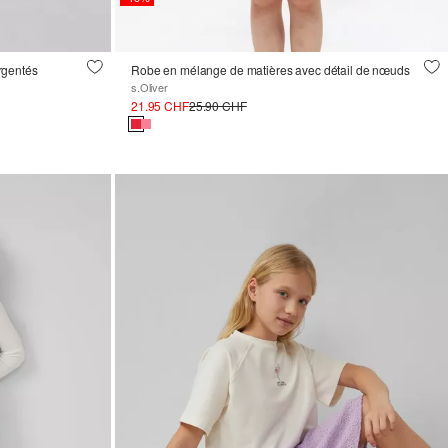
rgentés
Robe en mélange de matières avec détail de nœuds
s.Oliver
21.95 CHF
25.90 CHF