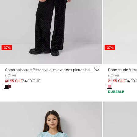
-37%
-37%
Combinaison de fête en velours avec des pierres brillantes
Robe courte à imp
s.Oliver
s.Oliver
40.95 CHF
64.90 CHF
21.95 CHF
34.90
DURABLE