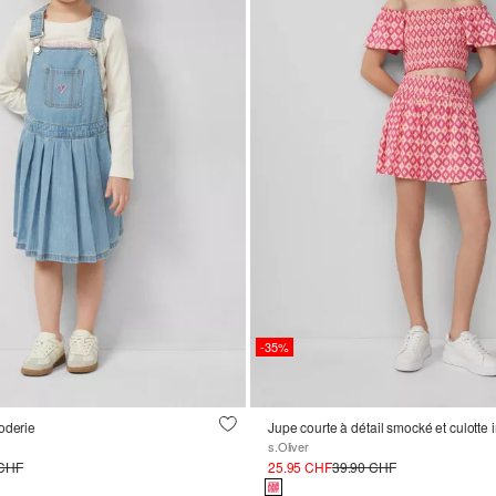
-35%
oderie
Jupe courte à détail smocké et culotte 
s.Oliver
 CHF
25.95 CHF
39.90 CHF