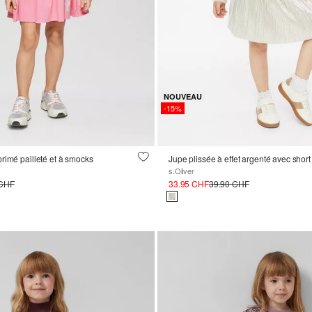
NOUVEAU
-15%
rimé pailleté et à smocks
Jupe plissée à effet argenté avec short
s.Oliver
 CHF
33.95 CHF
39.90 CHF