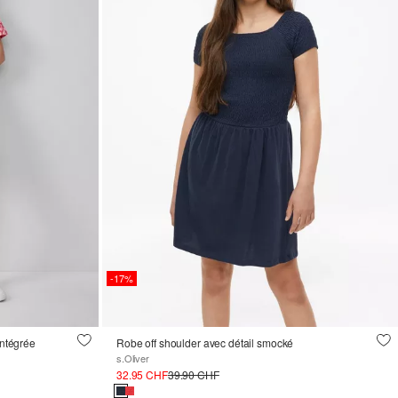
-17%
intégrée
Robe off shoulder avec détail smocké
s.Oliver
32.95 CHF
39.90 CHF