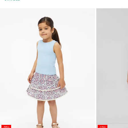
-35%
-13%