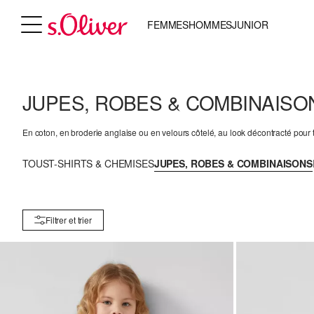
FEMMES
HOMMES
JUNIOR
JUPES, ROBES & COMBINAIS
En coton, en broderie anglaise ou en velours côtelé, au look décontracté pour to
TOUS
T-SHIRTS & CHEMISES
JUPES, ROBES & COMBINAISONS
Filtrer et trier