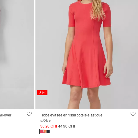
-31%
ll-over
Robe évasée en tissu côtelé élastique
s.Oliver
30.95 CHF
44.90 CHF