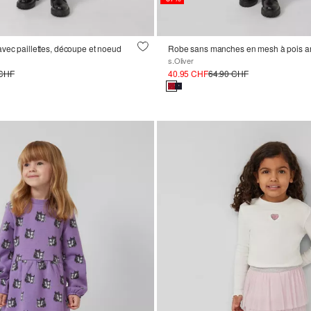
vec paillettes, découpe et noeud
Robe sans manches en mesh à pois a
s.Oliver
 CHF
40.95 CHF
64.90 CHF