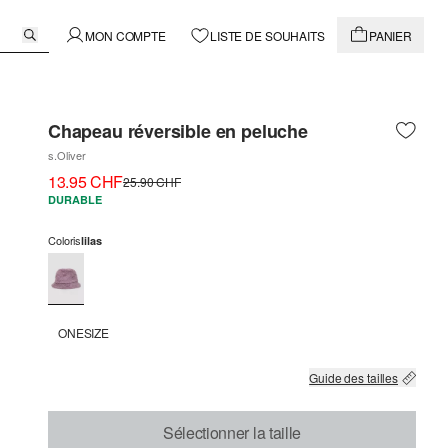
MON COMPTE
LISTE DE SOUHAITS
PANIER
Chapeau réversible en peluche
s.Oliver
13.95 CHF
25.90 CHF
DURABLE
Coloris
lilas
ONESIZE
Guide des tailles
Sélectionner la taille