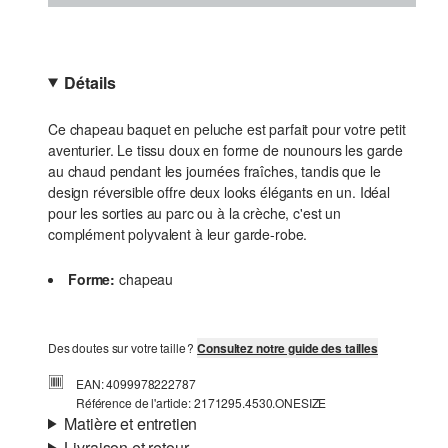
Détails
Ce chapeau baquet en peluche est parfait pour votre petit
aventurier. Le tissu doux en forme de nounours les garde
au chaud pendant les journées fraîches, tandis que le
design réversible offre deux looks élégants en un. Idéal
pour les sorties au parc ou à la crèche, c'est un
complément polyvalent à leur garde-robe.
Forme:
chapeau
Des doutes sur votre taille ?
Consultez notre guide des tailles
EAN: 4099978222787
Référence de l'article: 2171295.4530.ONESIZE
Matière et entretien
Livraison et retour