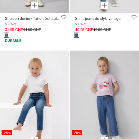
Short en denim / Taille très haute / Jambe large / Broderie sur tout le pourtour
Slim : jeans de style vintage
s.Oliver
s.Oliver
31.95 CHF
44.90 CHF
40.95 CHF
49.90 CHF
DURABLE
-25%
-28%