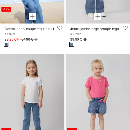
-17%
Denim léger / coupe régulière / taille haute / jambes larges / ceinture smockée
Jeans jambe large / coupe régulière / taille haute / forme 5 poches
s.Oliver
s.Oliver
28.95 CHF
34.90 CHF
39.90 CHF