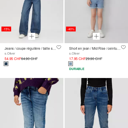
-15%
-40%
Jeans / coupe régulière / taille super haute / jambe large
Short en jean / Mid Rise / ceinture élastique
s.Oliver
s.Oliver
54.95 CHF
64.90 CHF
17.95 CHF
29.90 CHF
DURABLE