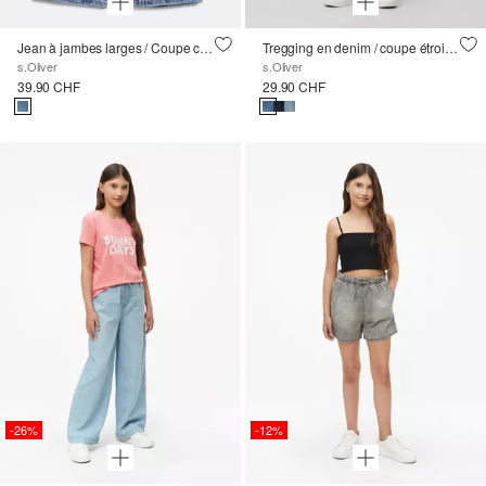
Jean à jambes larges / Coupe classique / Taille haute / Jambes larges
Tregging en denim / coupe étroite / taille moyenne / jambe étroite / coton extensible
s.Oliver
s.Oliver
39.90 CHF
29.90 CHF
-26%
-12%