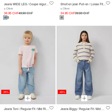
Jeans WIDE LEG / Coupe régulière / Taille haute / Jambe large / Ceinture élastique
Short en jean Pull-on / Loose Fit / High Rise / Wide Leg / Ceinture Paperbag
s.Oliver
s.Oliver
36.95 CHF
49.90 CHF
34.95 CHF
39.90 CHF
-35%
-46%
Jeans Toni / Regular Fit / Mid Rise / Tapered Leg
Jeans Biggy / Regular Fit / Mid Rise / Wide Leg