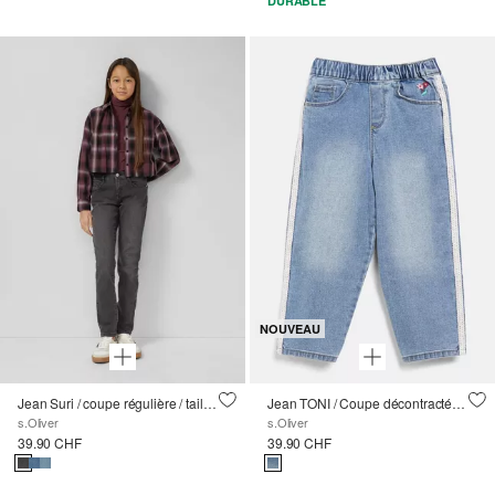
DURABLE
NOUVEAU
Jean Suri / coupe régulière / taille moyenne / jambe étroite
Jean TONI / Coupe décontractée / Taille mi-haute / Jambe fuselée / Broderie et bande de dentelle
s.Oliver
s.Oliver
39.90 CHF
39.90 CHF