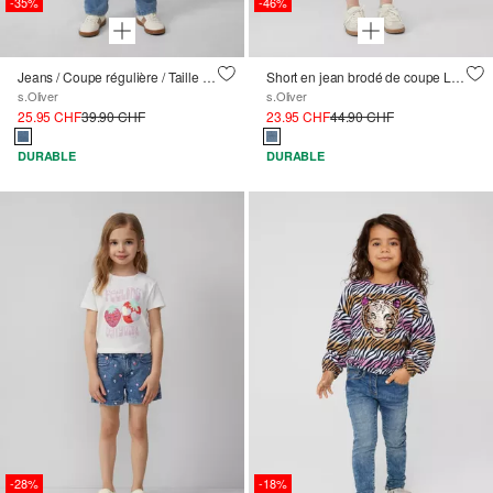
-35%
-46%
Jeans / Coupe régulière / Taille moyenne / Jambe droite / Ajustement de la largeur intérieure
Short en jean brodé de coupe Loose Fit à nœud
s.Oliver
s.Oliver
25.95 CHF
39.90 CHF
23.95 CHF
44.90 CHF
DURABLE
DURABLE
-28%
-18%