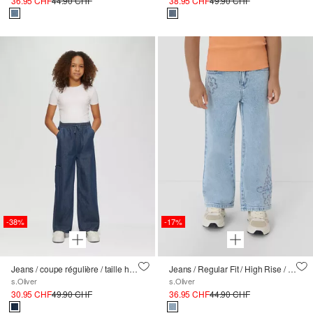
36.95 CHF
44.90 CHF
38.95 CHF
49.90 CHF
-38%
-17%
Jeans / coupe régulière / taille haute / jambe large
Jeans / Regular Fit / High Rise / Wide Leg / Broderie
s.Oliver
s.Oliver
30.95 CHF
49.90 CHF
36.95 CHF
44.90 CHF