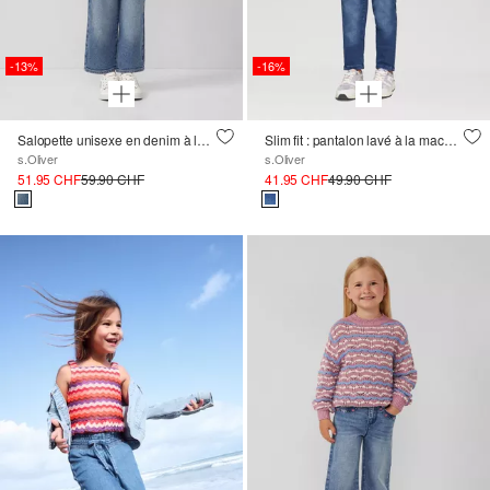
-13%
-16%
Salopette unisexe en denim à la coupe décontractée
Slim fit : pantalon lavé à la machine
s.Oliver
s.Oliver
51.95 CHF
59.90 CHF
41.95 CHF
49.90 CHF