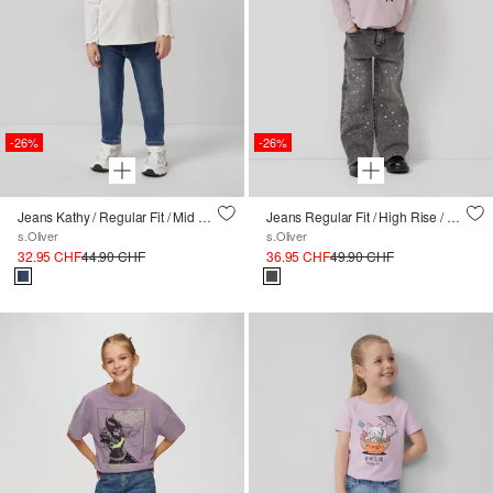
-26%
-26%
Jeans Kathy / Regular Fit / Mid Rise / Slim Leg / Soft &amp; warm inside
Jeans Regular Fit / High Rise / Wide Leg / Détail de paillettes
s.Oliver
s.Oliver
32.95 CHF
44.90 CHF
36.95 CHF
49.90 CHF