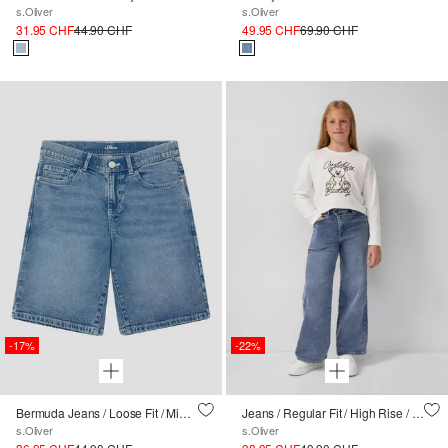
s.Oliver
s.Oliver
31.95 CHF
44.90 CHF
49.95 CHF
69.90 CHF
-17%
-22%
Bermuda Jeans / Loose Fit / Mid Rise / Wide Leg
Jeans / Regular Fit / High Rise / Wide Leg / Wash
s.Oliver
s.Oliver