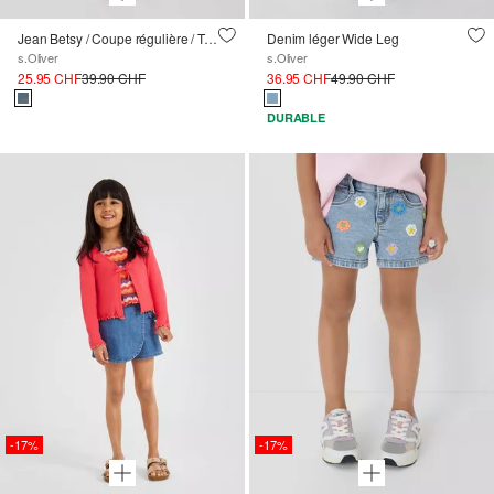
Jean Betsy / Coupe régulière / Taille moyenne / Jambe évasée
Denim léger Wide Leg
s.Oliver
s.Oliver
25.95 CHF
39.90 CHF
36.95 CHF
49.90 CHF
DURABLE
-17%
-17%