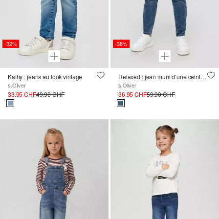
-32%
-38%
Kathy : jeans au look vintage
Relaxed : jean muni d’une ceinture élastique
s.Oliver
s.Oliver
33.95 CHF
49.90 CHF
36.95 CHF
59.90 CHF