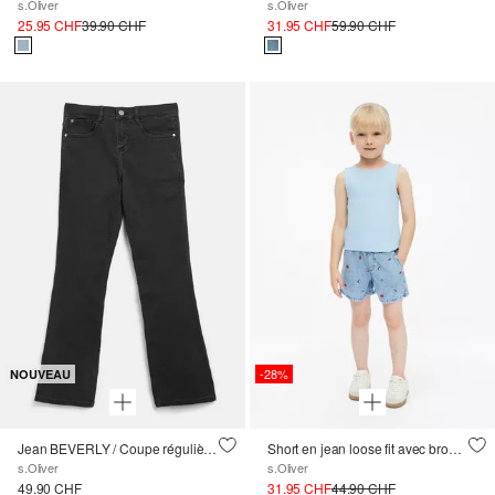
s.Oliver
s.Oliver
25.95 CHF
39.90 CHF
31.95 CHF
59.90 CHF
-28%
NOUVEAU
Jean BEVERLY / Coupe régulière / Taille haute / Jambe évasée
Short en jean loose fit avec broderie
s.Oliver
s.Oliver
49.90 CHF
31.95 CHF
44.90 CHF