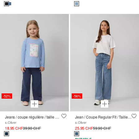
-52%
-56%
Jeans / coupe régulière / taille moyenne / jambe large
Jean / Coupe Regular Fit / Taille haute / Wide Leg / Délavage /Ceinture textile
s.Oliver
s.Oliver
18.95 CHF
39.90 CHF
25.95 CHF
59.90 CHF