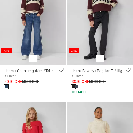
-31%
-35%
Jeans / Coupe régulière / Taille moyenne / Jambe large / Rayures contrastées
Jeans Beverly / Regular Fit / High Rise / Flared Leg / soft &amp; warm
s.Oliver
s.Oliver
40.95 CHF
59.90 CHF
38.95 CHF
59.90 CHF
DURABLE