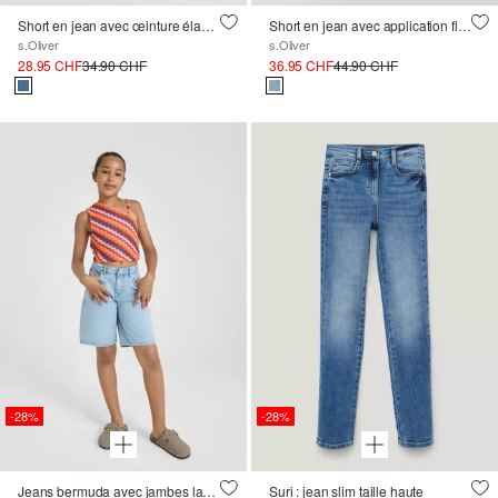
Short en jean avec ceinture élastique
Short en jean avec application florale
s.Oliver
s.Oliver
28.95 CHF
34.90 CHF
36.95 CHF
44.90 CHF
-28%
-28%
Jeans bermuda avec jambes larges
Suri : jean slim taille haute