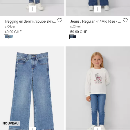
Tregging en denim / coupe skinny / taille moyenne / jambe skinny / avec broderie
Jeans / Regular Fit / Mid Rise / Wide Leg
s.Oliver
s.Oliver
49.90 CHF
59.90 CHF
NOUVEAU