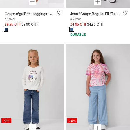
Coupe régulière : treggings avec taille élastiquée
Jean / Coupe Regular Fit / Taille mi-haute / Wide Leg / Ceinture élastique
s.Oliver
s.Oliver
29.95 CHF
39.90 CHF
24.95 CHF
34.90 CHF
DURABLE
-35%
-26%