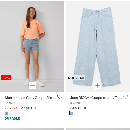
-35%
NOUVEAU
Short en jean Suri / Coupe Slim Fit / Taille haute / Skinny Leg / Ceinture textile
Jean BIGGY / Coupe ample / Taille mi-haute / Motif tissé
s.Oliver
s.Oliver
28.95 CHF
44.90 CHF
64.90 CHF
DURABLE