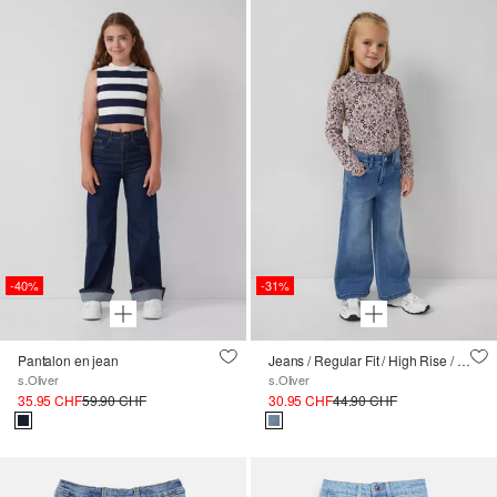
-40%
-31%
Pantalon en jean
Jeans / Regular Fit / High Rise / Wide Leg / Réglage de la largeur à l'intérieur / soft &amp; warm
s.Oliver
s.Oliver
35.95 CHF
59.90 CHF
30.95 CHF
44.90 CHF