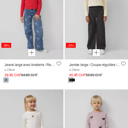
-38%
-23%
Jeans large avec broderie / Regular Fit / Mid Rise
Jambe large / Coupe régulière / Taille haute
s.Oliver
s.Oliver
39.95 CHF
64.90 CHF
45.95 CHF
59.90 CHF