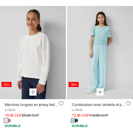
-23%
-39%
Manches longues en jersey texturé, coupe large
Combinaison avec dentelle et plissé
s.Oliver
s.Oliver
19.95 CHF
25.90 CHF
72.95 CHF
119.90 CHF
DURABLE
DURABLE