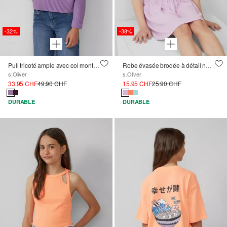
-32%
-38%
Pull tricoté ample avec col montant en fil chenille
Robe évasée brodée à détail noué
s.Oliver
s.Oliver
33.95 CHF
49.90 CHF
15.95 CHF
25.90 CHF
DURABLE
DURABLE