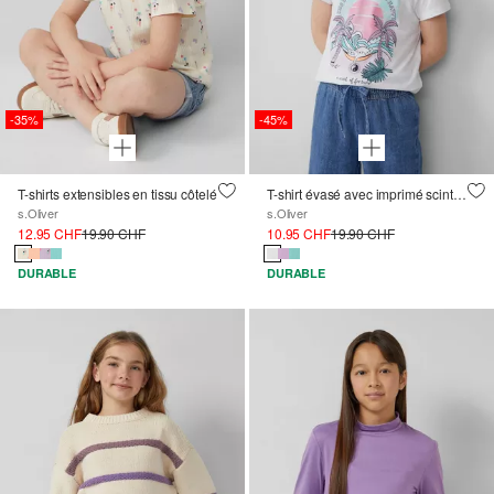
-35%
-45%
T-shirts extensibles en tissu côtelé
T-shirt évasé avec imprimé scintillant et manches bouffantes
s.Oliver
s.Oliver
12.95 CHF
19.90 CHF
10.95 CHF
19.90 CHF
DURABLE
DURABLE