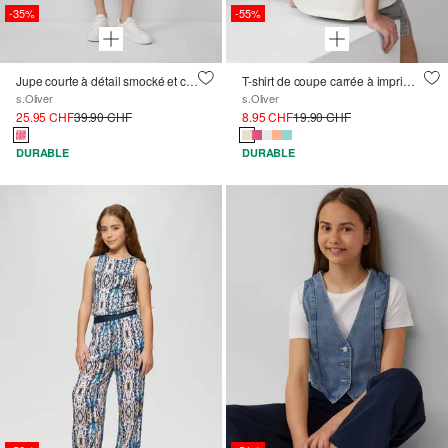
-35%
-55%
Jupe courte à détail smocké et culotte intégrée
T-shirt de coupe carrée à imprimé dans le dos
s.Oliver
s.Oliver
25.95 CHF
39.90 CHF
8.95 CHF
19.90 CHF
DURABLE
DURABLE