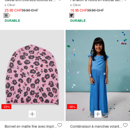
s.Oliver
s.Oliver
25.95 CHF
39.90 CHF
16.95 CHF
39.90 CHF
DURABLE
DURABLE
-23%
-36%
Bonnet en maille fine avec imprimé Léo
Combinaison à manches volantes et plissée