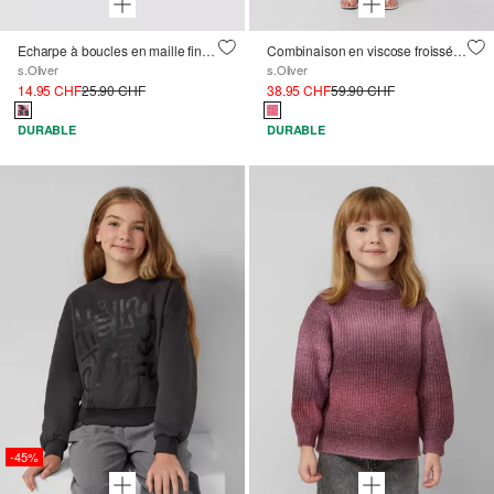
Echarpe à boucles en maille fine avec imprimé léo
Combinaison en viscose froissée, coupe ample, dos échancré
s.Oliver
s.Oliver
14.95 CHF
25.90 CHF
38.95 CHF
59.90 CHF
DURABLE
DURABLE
-45%