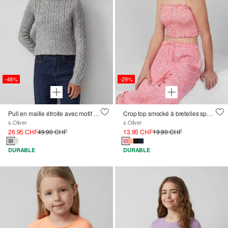
-46%
-29%
Pull en maille étroite avec motif en tricot câblé et col montant
Crop top smocké à bretelles spaghetti amovibles
s.Oliver
s.Oliver
26.95 CHF
49.90 CHF
13.95 CHF
19.90 CHF
DURABLE
DURABLE