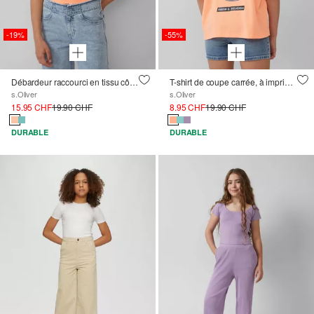
-19%
-55%
Débardeur raccourci en tissu côtelé à découpes
T-shirt de coupe carrée, à imprimé sur le devant et dans le dos
s.Oliver
s.Oliver
15.95 CHF
19.90 CHF
8.95 CHF
19.90 CHF
DURABLE
DURABLE