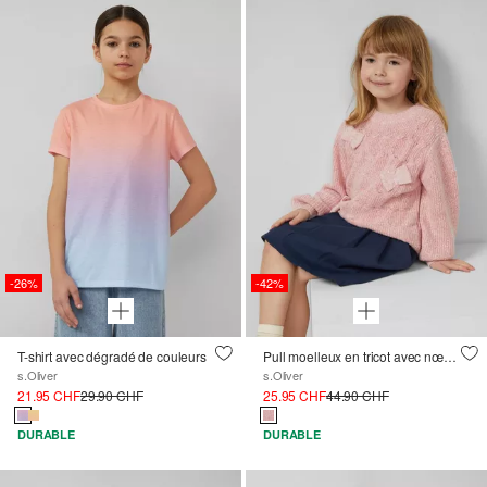
-26%
-42%
T-shirt avec dégradé de couleurs
Pull moelleux en tricot avec nœuds
s.Oliver
s.Oliver
21.95 CHF
29.90 CHF
25.95 CHF
44.90 CHF
DURABLE
DURABLE