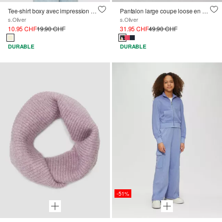
Tee-shirt boxy avec impression au dos
Pantalon large coupe loose en viscose
s.Oliver
s.Oliver
10.95 CHF
19.90 CHF
31.95 CHF
49.90 CHF
DURABLE
DURABLE
-51%