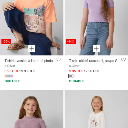
-55%
-44%
T-shirt oversize à imprimé photo
T-shirt côtelé raccourci, coupe Slim Fit
s.Oliver
s.Oliver
8.95 CHF
19.90 CHF
9.95 CHF
17.90 CHF
DURABLE
DURABLE