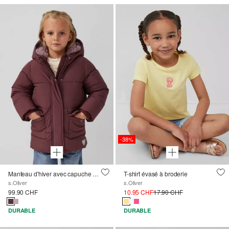
-38%
Manteau d'hiver avec capuche et doublure en peluche
T-shirt évasé à broderie
s.Oliver
s.Oliver
99.90 CHF
10.95 CHF
17.90 CHF
DURABLE
DURABLE