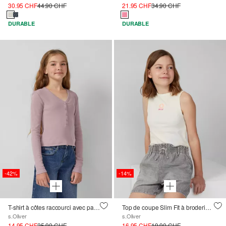
30.95 CHF
44.90 CHF
21.95 CHF
34.90 CHF
DURABLE
DURABLE
-42%
-14%
T-shirt à côtes raccourci avec patte de boutonnage
Top de coupe Slim Fit à broderie, en matière côtelée
s.Oliver
s.Oliver
14.95 CHF
25.90 CHF
16.95 CHF
19.90 CHF