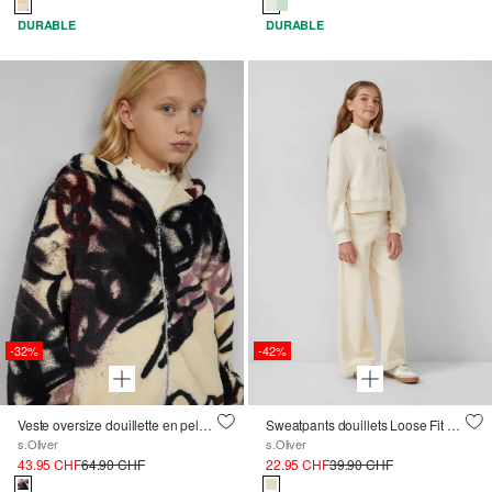
DURABLE
DURABLE
-32%
-42%
Veste oversize douillette en peluche avec impression graffiti
Sweatpants douillets Loose Fit à jambes larges
s.Oliver
s.Oliver
43.95 CHF
64.90 CHF
22.95 CHF
39.90 CHF