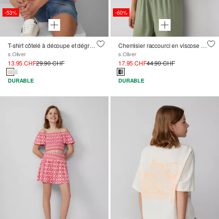
-53%
-60%
T-shirt côtelé à découpe et dégradé de couleurs
Chemisier raccourci en viscose satinée
s.Oliver
s.Oliver
13.95 CHF
29.90 CHF
17.95 CHF
44.90 CHF
DURABLE
DURABLE