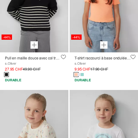
-44%
-44%
Pull en maille douce avec col troyer haut
T-shirt raccourci à base ondulée, coupe Slim Fit
s.Oliver
s.Oliver
27.95 CHF
49.90 CHF
9.95 CHF
17.90 CHF
DURABLE
DURABLE