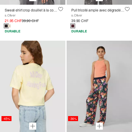
Sweat-shirt crop douillet à la coupe oversize et à l'imprimé chatoyant
Pull tricoté ample avec dégradé de couleurs
s.Oliver
s.Oliver
21.95 CHF
39.90 CHF
39.90 CHF
DURABLE
DURABLE
-45%
-36%