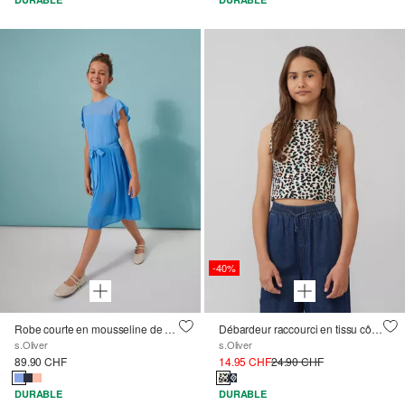
-40%
Robe courte en mousseline de soie avec manches à volants et ceinture à nouer
Débardeur raccourci en tissu côtelé, coupe slim
s.Oliver
s.Oliver
89.90 CHF
14.95 CHF
24.90 CHF
DURABLE
DURABLE