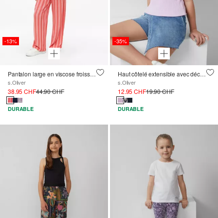
-13%
-35%
Pantalon large en viscose froissée
Haut côtelé extensible avec découpe
s.Oliver
s.Oliver
38.95 CHF
44.90 CHF
12.95 CHF
19.90 CHF
DURABLE
DURABLE