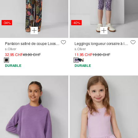
-34%
-40%
Pantalon satiné de coupe Loose Fit à ceinture extensible et imprimé all-over
Leggings longueur corsaire à imprimé
s.Oliver
s.Oliver
32.95 CHF
49.90 CHF
11.95 CHF
19.90 CHF
DURABLE
DURABLE