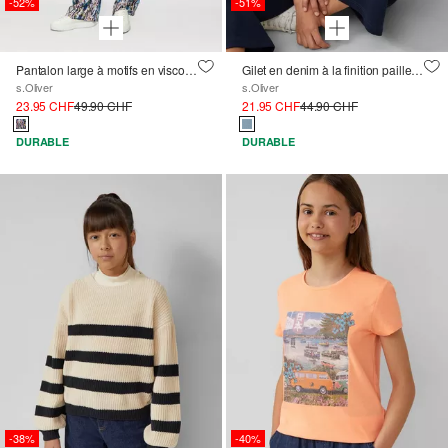
-52%
-51%
Pantalon large à motifs en viscose satinée
Gilet en denim à la finition pailletée
s.Oliver
s.Oliver
23.95 CHF
49.90 CHF
21.95 CHF
44.90 CHF
DURABLE
DURABLE
-38%
-40%