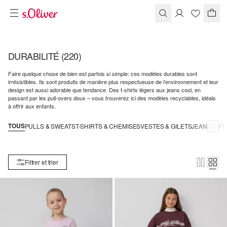
DURABILITÉ
(220)
Faire quelque chose de bien est parfois si simple: ces modèles durables sont
irrésistibles. Ils sont produits de manière plus respectueuse de l’environnement et leur
design est aussi adorable que tendance. Des t-shirts légers aux jeans cool, en
passant par les pull-overs doux – vous trouverez ici des modèles recyclables, idéals
à offrir aux enfants.
TOUS
PULLS & SWEATS
T-SHIRTS & CHEMISES
VESTES & GILETS
JEANS
JUPE
Filtrer et trier