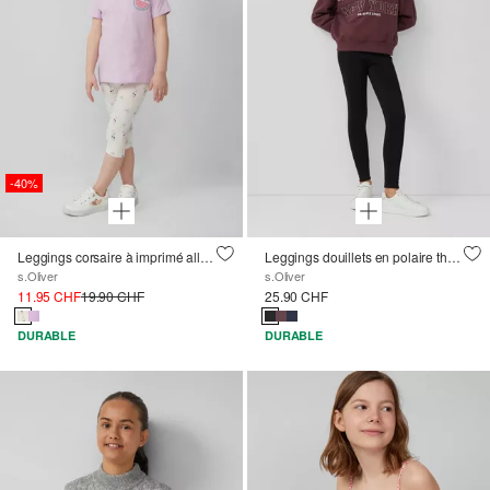
-40%
Leggings corsaire à imprimé all-over
Leggings douillets en polaire thermique avec ceinture élastique
s.Oliver
s.Oliver
11.95 CHF
19.90 CHF
25.90 CHF
DURABLE
DURABLE