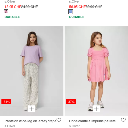
s.Oliver
s.Oliver
18.95 CHF
24.90 CHF
56.95 CHF
89.90 CHF
DURABLE
DURABLE
-31%
-37%
Pantalon wide-leg en jersey crêpe
Robe courte à imprimé pailleté et à smocks
s.Oliver
s.Oliver