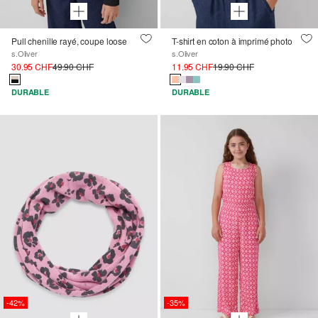
Pull chenille rayé, coupe loose
T-shirt en coton à imprimé photo
s.Oliver
s.Oliver
30.95 CHF
49.90 CHF
11.95 CHF
19.90 CHF
DURABLE
DURABLE
-42%
-35%