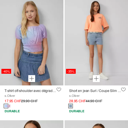
-40%
-35%
T-shirt off-shoulder avec dégradé de couleurs
Short en jean Suri / Coupe Slim Fit / Taille haute / Skinny Leg / Ceinture textile
s.Oliver
s.Oliver
17.95 CHF
29.90 CHF
28.95 CHF
44.90 CHF
DURABLE
DURABLE