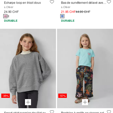
Echarpe loop en tricot doux
Bas de survêtement délavé avec jambe large et ceinture haute
s.Oliver
s.Oliver
24.90 CHF
21.95 CHF
44.90 CHF
DURABLE
DURABLE
-35%
-57%
Sweat-shirt oversize douillet avec un imprimé discret
Pantalon à motifs en viscose satinée, coupe Loose Fit