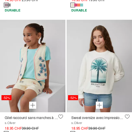
DURABLE
DURABLE
-52%
-52%
Gilet raccourci sans manches à broderie, aspect lin
Sweat oversize avec impression sur le devant
s.Oliver
s.Oliver
18.95 CHF
39.90 CHF
18.95 CHF
39.90 CHF