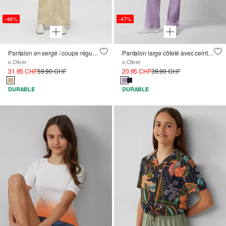
-46%
-47%
Pantalon en sergé / coupe régulière / taille haute / jambe large
Pantalon large côtelé avec ceinture élastique
s.Oliver
s.Oliver
31.95 CHF
59.90 CHF
20.95 CHF
39.90 CHF
DURABLE
DURABLE