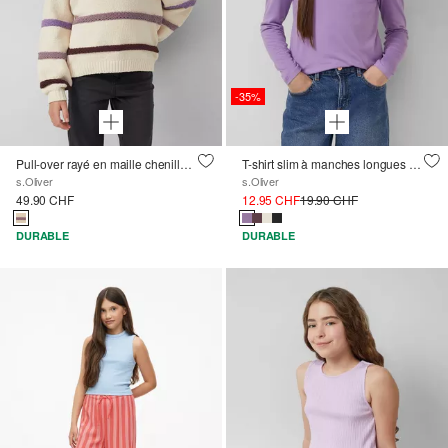
-35%
Pull-over rayé en maille chenille loose fit
T-shirt slim à manches longues et col montant
s.Oliver
s.Oliver
49.90 CHF
12.95 CHF
19.90 CHF
DURABLE
DURABLE