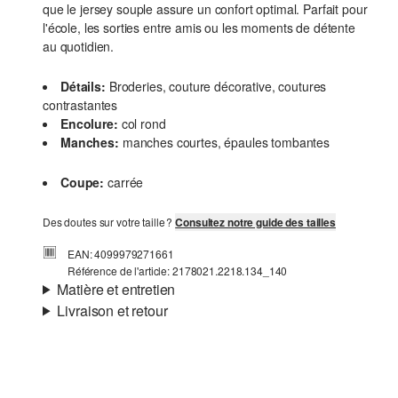
que le jersey souple assure un confort optimal. Parfait pour
l'école, les sorties entre amis ou les moments de détente
au quotidien.
Détails:
Broderies, couture décorative, coutures
contrastantes
Encolure:
col rond
Manches:
manches courtes, épaules tombantes
Coupe:
carrée
Des doutes sur votre taille ?
Consultez notre guide des tailles
EAN: 4099979271661
Référence de l'article: 2178021.2218.134_140
Matière et entretien
Livraison et retour
Matière:
jersey
Informations sur l'expédition
Matière:
Coton
Ta commande sera expédiée par SwissPost dans un délai
de 4 à 5 jours ouvrables. Pour une livraison standard, les