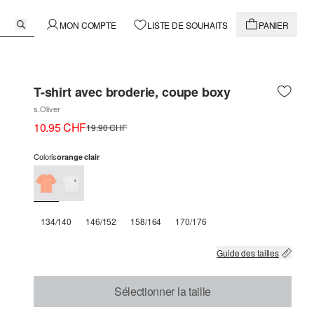
MON COMPTE
LISTE DE SOUHAITS
PANIER
T-shirt avec broderie, coupe boxy
s.Oliver
10.95 CHF
19.90 CHF
Coloris
orange clair
134/140
146/152
158/164
170/176
Guide des tailles
Sélectionner la taille