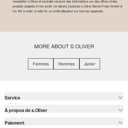
newsletter s.Oliver et souhaite recevoir des informations sur des offres et des
produits adaptés à mon profil. Ce faisant, j'autorise s.Oliver Bernd Freier GmbH &
Co. KG à créer, à cette fin, un profil utilisateur sur tous les appareils.
MORE ABOUT S.OLIVER
Femmes
Hommes
Junior
Service
À propos de s.Oliver
Aide - FAQ
Guide des tailles
Paiement
S'abonner à la Newsletter