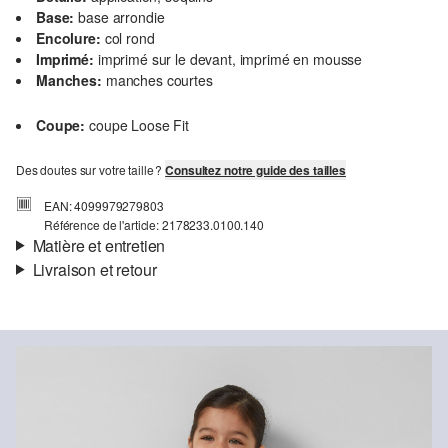
Base:
base arrondie
Encolure:
col rond
Imprimé:
imprimé sur le devant, imprimé en mousse
Manches:
manches courtes
Coupe:
coupe Loose Fit
Des doutes sur votre taille ?
Consultez notre guide des tailles
EAN: 4099979279803
Référence de l'article: 2178233.0100.140
Matière et entretien
Livraison et retour
Matière:
jersey
Informations sur l'expédition
Propriété:
doux
Matière:
Coton
Ta commande sera expédiée par SwissPost dans un délai de 4 à 5
jours ouvrables. Pour une livraison standard, les frais d'expédition
s'élèvent à 4,00 CHF.
Retour