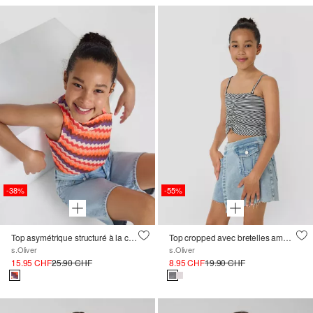
-38%
-55%
Top asymétrique structuré à la coupe slim
Top cropped avec bretelles amovibles
s.Oliver
s.Oliver
15.95 CHF
25.90 CHF
8.95 CHF
19.90 CHF