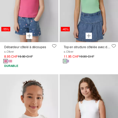
-55%
-40%
Débardeur côtelé à découpes
Top en structure côtelée avec découpes
s.Oliver
s.Oliver
8.95 CHF
19.90 CHF
11.95 CHF
19.90 CHF
DURABLE