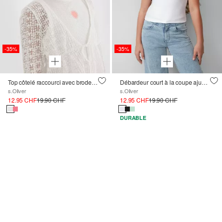
-35%
-35%
Top côtelé raccourci avec broderie
Débardeur court à la coupe ajustée avec détails de découpe
s.Oliver
s.Oliver
12.95 CHF
19.90 CHF
12.95 CHF
19.90 CHF
DURABLE