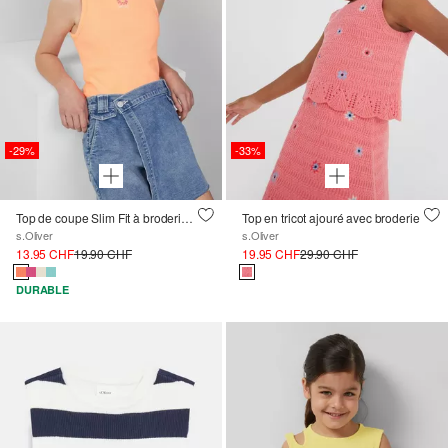
-29%
-33%
Top de coupe Slim Fit à broderie, en matière côtelée
Top en tricot ajouré avec broderie
s.Oliver
s.Oliver
13.95 CHF
19.90 CHF
19.95 CHF
29.90 CHF
DURABLE