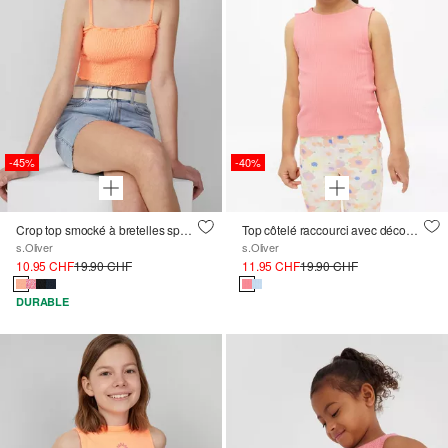
-40%
-45%
Top côtelé raccourci avec découpe
Crop top smocké à bretelles spaghetti amovibles
s.Oliver
s.Oliver
11.95 CHF
19.90 CHF
10.95 CHF
19.90 CHF
DURABLE