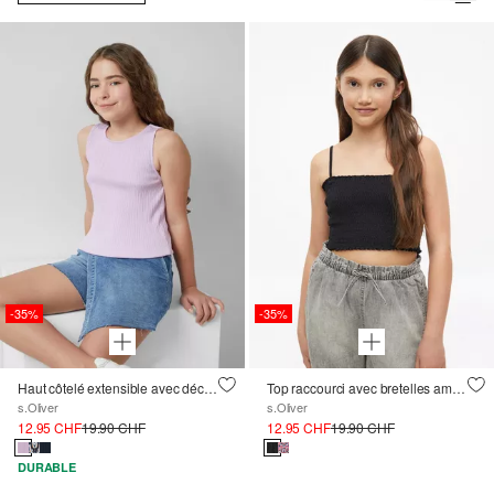
-35%
-35%
Haut côtelé extensible avec découpe
Top raccourci avec bretelles amovibles et détail smocké
s.Oliver
s.Oliver
12.95 CHF
19.90 CHF
12.95 CHF
19.90 CHF
DURABLE