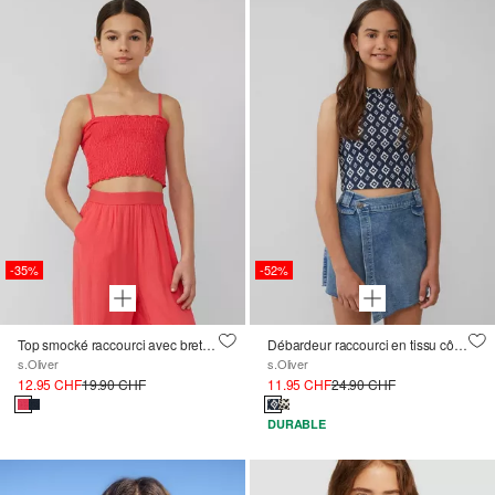
-35%
-52%
Top smocké raccourci avec bretelles amovibles
Débardeur raccourci en tissu côtelé, coupe slim
s.Oliver
s.Oliver
12.95 CHF
19.90 CHF
11.95 CHF
24.90 CHF
DURABLE