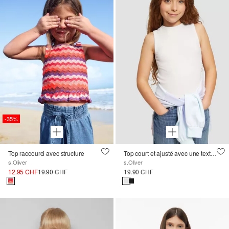
-35%
Top raccourci avec structure
Top court et ajusté avec une texture côtelée
s.Oliver
s.Oliver
12.95 CHF
19.90 CHF
19.90 CHF