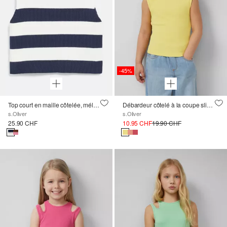
-45%
Top court en maille côtelée, mélange de viscose
Débardeur côtelé à la coupe slim avec détail découpé
s.Oliver
s.Oliver
25.90 CHF
10.95 CHF
19.90 CHF