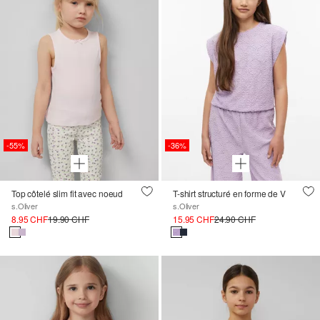
-55%
-36%
Top côtelé slim fit avec noeud
T-shirt structuré en forme de V
s.Oliver
s.Oliver
8.95 CHF
19.90 CHF
15.95 CHF
24.90 CHF