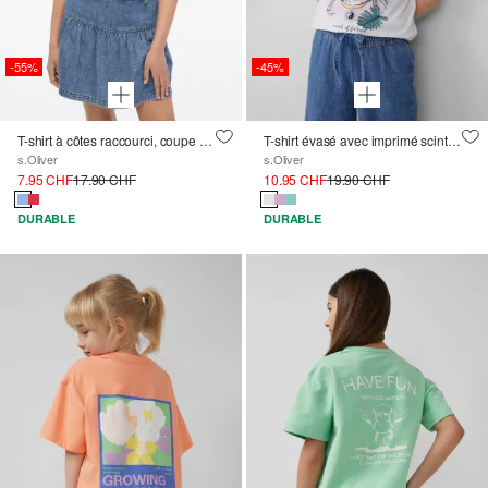
-55%
-45%
T-shirt à côtes raccourci, coupe slim
T-shirt évasé avec imprimé scintillant et manches bouffantes
s.Oliver
s.Oliver
7.95 CHF
17.90 CHF
10.95 CHF
19.90 CHF
DURABLE
DURABLE