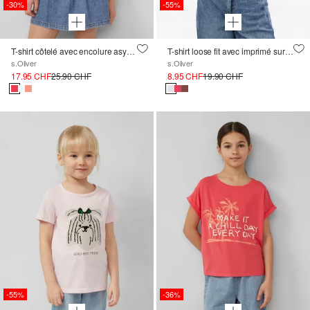
-30%
-55%
T-shirt côtelé avec encolure asymétrique et perles décoratives
T-shirt loose fit avec imprimé sur le devant
s.Oliver
s.Oliver
17.95 CHF
25.90 CHF
8.95 CHF
19.90 CHF
-55%
-36%