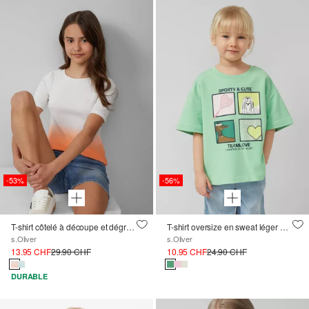
-53%
-56%
T-shirt côtelé à découpe et dégradé de couleurs
T-shirt oversize en sweat léger avec imprimé sur le devant
s.Oliver
s.Oliver
13.95 CHF
29.90 CHF
10.95 CHF
24.90 CHF
DURABLE