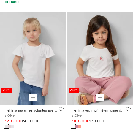
DURABLE
-48%
-38%
T-shirt à manches volantes avec application
T-shirt avec imprimé en forme de A
s.Oliver
s.Oliver
12.95 CHF
24.90 CHF
10.95 CHF
17.90 CHF