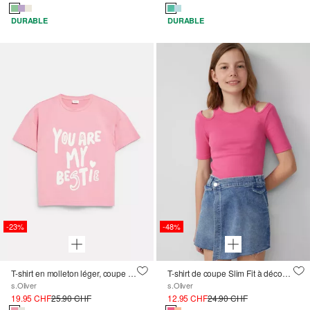
DURABLE
DURABLE
-23%
-48%
T-shirt en molleton léger, coupe carrée, avec imprimé
T-shirt de coupe Slim Fit à découpes, en tissu côtelé
s.Oliver
s.Oliver
19.95 CHF
25.90 CHF
12.95 CHF
24.90 CHF