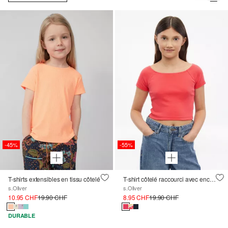
-45%
-55%
T-shirts extensibles en tissu côtelé
T-shirt côtelé raccourci avec encolure off-shoulder
s.Oliver
s.Oliver
10.95 CHF
19.90 CHF
8.95 CHF
19.90 CHF
DURABLE