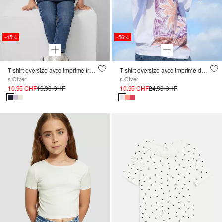
-45%
-56%
T-shirt oversize avec imprimé frontal et applications
T-shirt oversize avec imprimé devant et dos
s.Oliver
s.Oliver
10.95 CHF
19.90 CHF
10.95 CHF
24.90 CHF