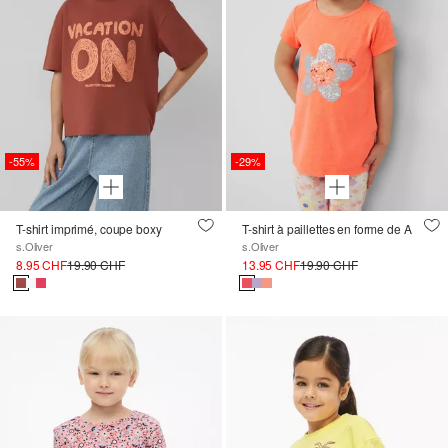
-55%
-29%
T-shirt imprimé, coupe boxy
T-shirt à paillettes en forme de A
s.Oliver
s.Oliver
8.95 CHF
19.90 CHF
13.95 CHF
19.90 CHF