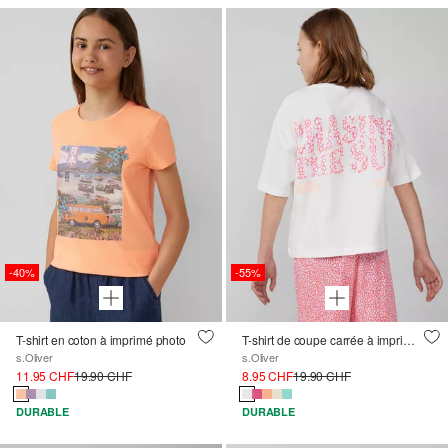
-40%
-55%
T-shirt en coton à imprimé photo
T-shirt de coupe carrée à imprimé dans le dos
s.Oliver
s.Oliver
11.95 CHF
19.90 CHF
8.95 CHF
19.90 CHF
DURABLE
DURABLE