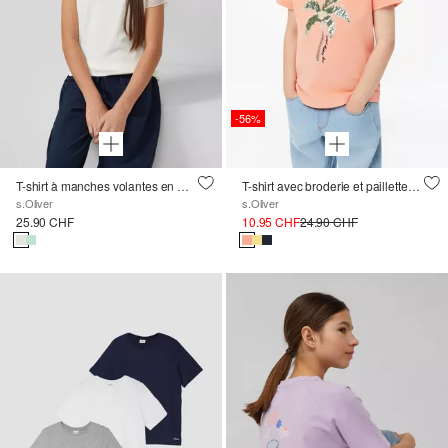
-56%
T-shirt à manches volantes en mousseline de soie
T-shirt avec broderie et paillettes, coupe loose
s.Oliver
s.Oliver
25.90 CHF
10.95 CHF
24.90 CHF