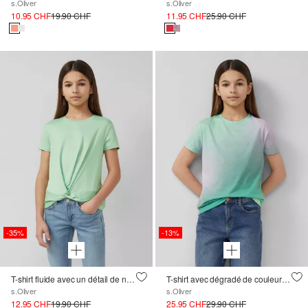
s.Oliver
s.Oliver
10.95 CHF
19.90 CHF
11.95 CHF
25.90 CHF
-35%
-13%
T-shirt fluide avec un détail de nœud et une légère brillance
T-shirt avec dégradé de couleurs, coupe loose
s.Oliver
s.Oliver
12.95 CHF
19.90 CHF
25.95 CHF
29.90 CHF