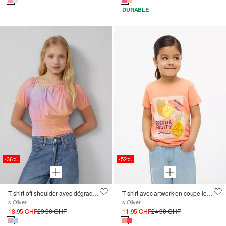
DURABLE
-36%
-52%
T-shirt off-shoulder avec dégradé de couleurs
T-shirt avec artwork en coupe loose
s.Oliver
s.Oliver
18.95 CHF
29.90 CHF
11.95 CHF
24.90 CHF