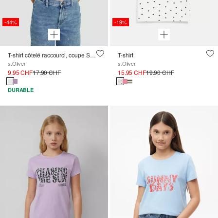
-44%
-19%
T-shirt côtelé raccourci, coupe Slim Fit
T-shirt
s.Oliver
s.Oliver
9.95 CHF
17.90 CHF
15.95 CHF
19.90 CHF
DURABLE