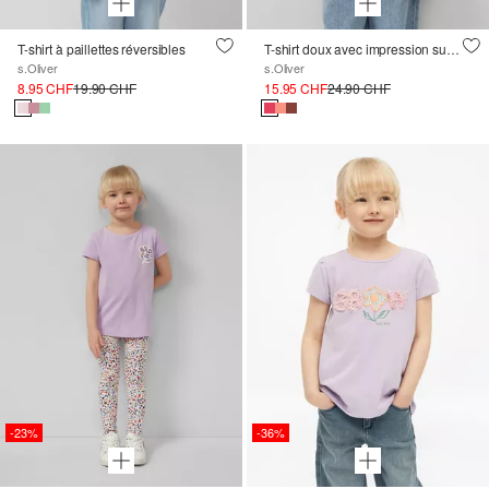
T-shirt à paillettes réversibles
T-shirt doux avec impression sur le devant
s.Oliver
s.Oliver
8.95 CHF
19.90 CHF
15.95 CHF
24.90 CHF
-23%
-36%