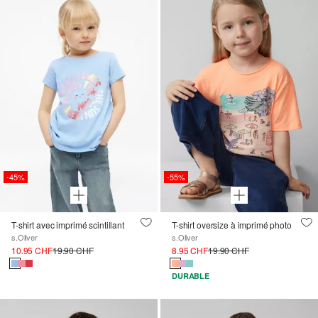
-45%
-55%
T-shirt avec imprimé scintillant
T-shirt oversize à imprimé photo
s.Oliver
s.Oliver
10.95 CHF
19.90 CHF
8.95 CHF
19.90 CHF
DURABLE