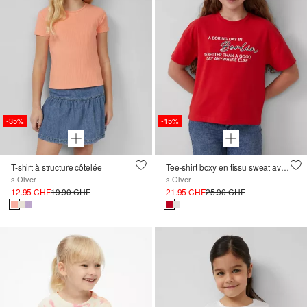
-35%
-15%
T-shirt à structure côtelée
Tee-shirt boxy en tissu sweat avec impression
s.Oliver
s.Oliver
12.95 CHF
19.90 CHF
21.95 CHF
25.90 CHF