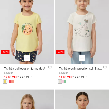
-35%
-40%
T-shirt à paillettes en forme de A
T-shirt avec impression scintillante et application en A-Shape
s.Oliver
s.Oliver
12.95 CHF
19.90 CHF
11.95 CHF
19.90 CHF