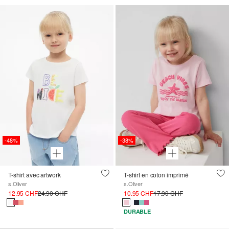
-48%
-38%
T-shirt avec artwork
T-shirt en coton imprimé
s.Oliver
s.Oliver
12.95 CHF
24.90 CHF
10.95 CHF
17.90 CHF
DURABLE