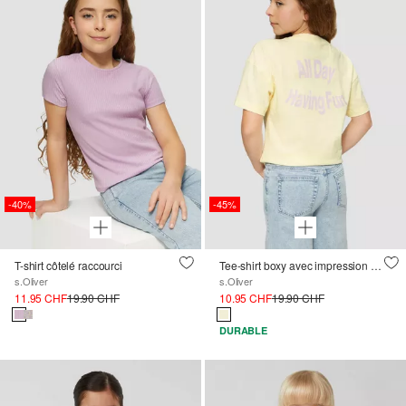
-40%
-45%
T-shirt côtelé raccourci
Tee-shirt boxy avec impression au dos
s.Oliver
s.Oliver
11.95 CHF
19.90 CHF
10.95 CHF
19.90 CHF
DURABLE