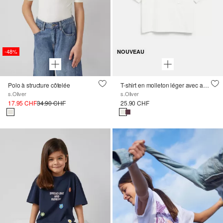
-48%
NOUVEAU
Polo à structure côtelée
T-shirt en molleton léger avec application en dentelle, coupe carrée
s.Oliver
s.Oliver
17.95 CHF
34.90 CHF
25.90 CHF