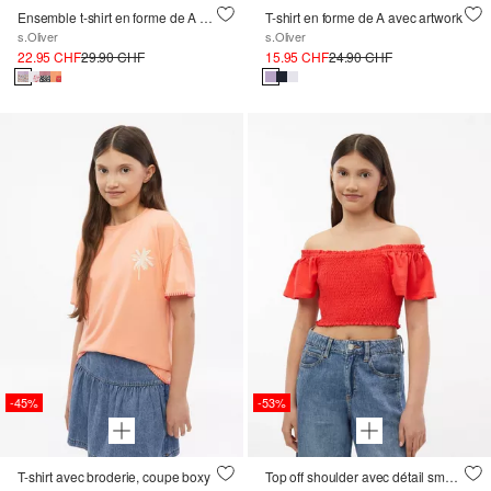
Ensemble t-shirt en forme de A et leggings à l'imprimé all-over
T-shirt en forme de A avec artwork
s.Oliver
s.Oliver
22.95 CHF
29.90 CHF
15.95 CHF
24.90 CHF
-45%
-53%
T-shirt avec broderie, coupe boxy
Top off shoulder avec détail smocké et manches volantes