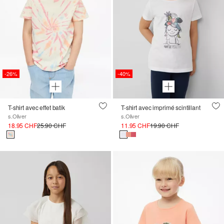
-26%
-40%
T-shirt avec effet batik
T-shirt avec imprimé scintillant
s.Oliver
s.Oliver
18.95 CHF
25.90 CHF
11.95 CHF
19.90 CHF