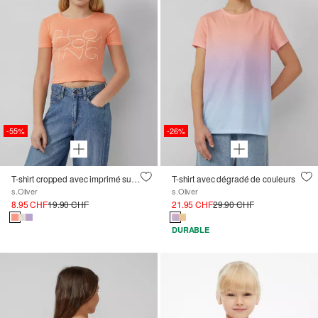
-55%
-26%
T-shirt cropped avec imprimé sur le devant
T-shirt avec dégradé de couleurs
s.Oliver
s.Oliver
8.95 CHF
19.90 CHF
21.95 CHF
29.90 CHF
DURABLE