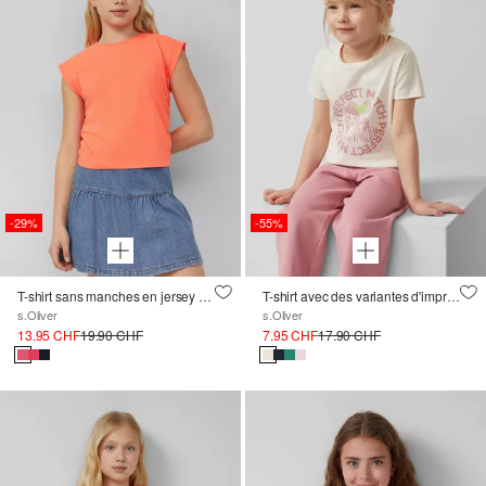
-29%
-55%
T-shirt sans manches en jersey avec fronces sur les côtés
T-shirt avec des variantes d'imprimés scintillants
s.Oliver
s.Oliver
13.95 CHF
19.90 CHF
7.95 CHF
17.90 CHF