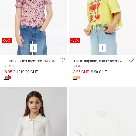
-55%
-55%
T-shirt à côtes raccourci avec détail au dos
T-shirt imprimé, coupe oversize avec franges
s.Oliver
s.Oliver
8.95 CHF
19.90 CHF
8.95 CHF
19.90 CHF