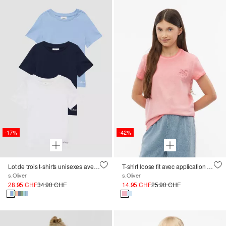
-17%
-42%
Lot de trois t-shirts unisexes avec logo imprimé
T-shirt loose fit avec application et effet délavé
s.Oliver
s.Oliver
28.95 CHF
34.90 CHF
14.95 CHF
25.90 CHF