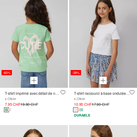
-60%
-38%
T-shirt imprimé avec détail de nœuds, coupe loose
T-shirt raccourci à base ondulée, coupe Slim Fit
s.Oliver
s.Oliver
7.95 CHF
19.90 CHF
10.95 CHF
17.90 CHF
DURABLE