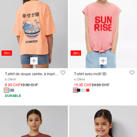
-55%
-36%
T-shirt de coupe carrée, à imprimé sur le devant et dans le dos
T-shirt avec motif 3D
s.Oliver
s.Oliver
8.95 CHF
19.90 CHF
15.95 CHF
24.90 CHF
DURABLE