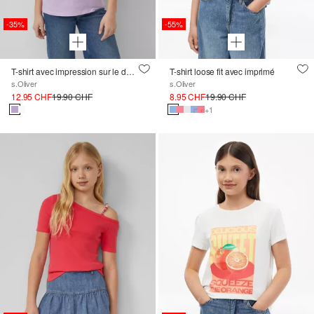
-35%
-55%
T-shirt avec impression sur le devant
T-shirt loose fit avec imprimé
s.Oliver
s.Oliver
12.95 CHF
19.90 CHF
8.95 CHF
19.90 CHF
+1