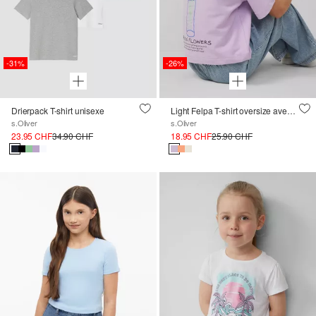
-31%
-26%
Drierpack T-shirt unisexe
Light Felpa T-shirt oversize avec impression devant et dos
s.Oliver
s.Oliver
23.95 CHF
34.90 CHF
18.95 CHF
25.90 CHF