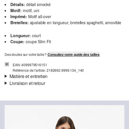
Détails:
détail smocké
Motif:
motif, uni
Imprimé:
Motif all-over
Bretelles:
ajustable en longueur, bretelles spaghetti, amovible
Longueur:
court
Coupe:
coupe Slim Fit
Des doutes sur votre taille ?
Consultez notre guide des tailles
EAN: 4099979516151
Référence de l'article: 2182692.9999.134_140
Matière et entretien
Livraison et retour
Matière:
jersey
Informations sur l'expédition
Matière:
Coton
Ta commande sera expédiée par SwissPost dans un délai de 4 à 5
jours ouvrables. Pour une livraison standard, les frais d'expédition
s'élèvent à 4,00 CHF.