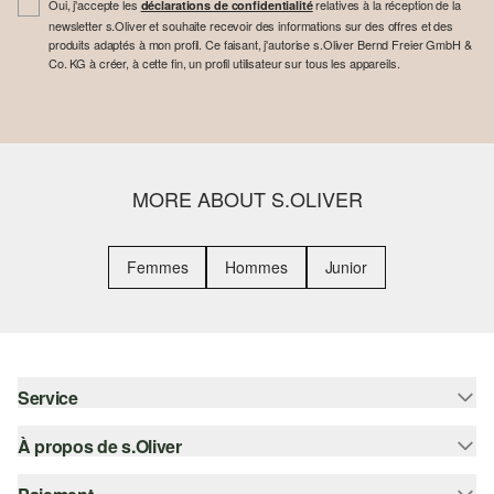
Oui, j'accepte les
relatives à la réception de la
déclarations de confidentialité
newsletter s.Oliver et souhaite recevoir des informations sur des offres et des
produits adaptés à mon profil. Ce faisant, j'autorise s.Oliver Bernd Freier GmbH &
Co. KG à créer, à cette fin, un profil utilisateur sur tous les appareils.
MORE ABOUT S.OLIVER
Femmes
Hommes
Junior
Service
À propos de s.Oliver
Aide - FAQ
Guide des tailles
S'abonner à la Newsletter