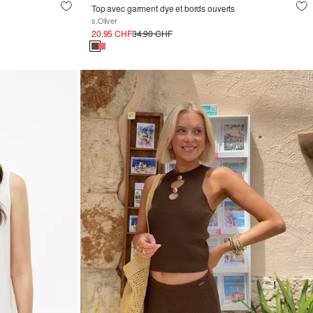
Top avec garment dye et bords ouverts
s.Oliver
20.95 CHF
34.90 CHF