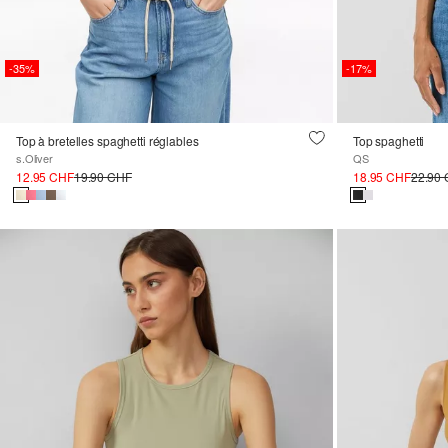
-35%
-17%
Top à bretelles spaghetti réglables
Top spaghetti
s.Oliver
QS
12.95 CHF
19.90 CHF
18.95 CHF
22.90