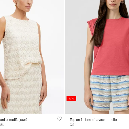
-52%
lant et motif ajouré
Top en fil flammé avec dentelle
BEL
QS