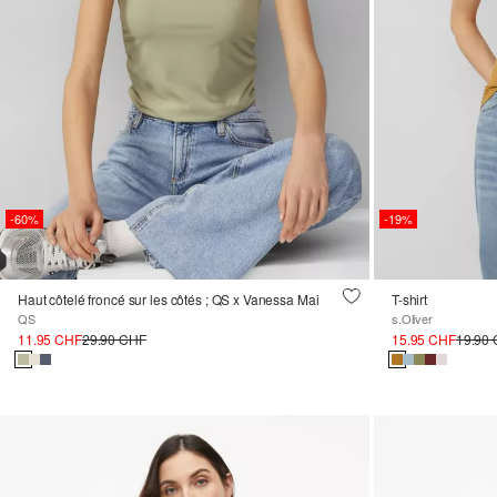
-60%
-19%
Haut côtelé froncé sur les côtés ; QS x Vanessa Mai
T-shirt
QS
s.Oliver
11.95 CHF
29.90 CHF
15.95 CHF
19.90