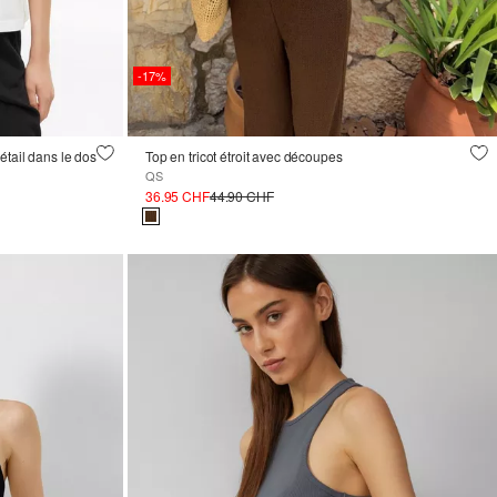
-17%
étail dans le dos
Top en tricot étroit avec découpes
QS
36.95 CHF
44.90 CHF