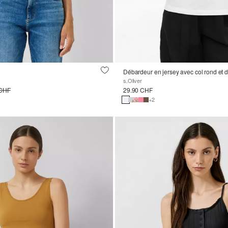
Débardeur en jersey avec col rond et d
s.Oliver
 CHF
29.90 CHF
+2