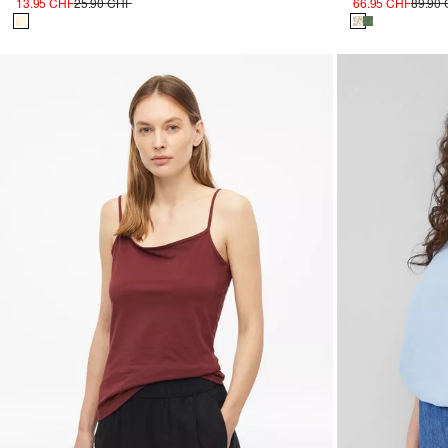
13.95 CHF
25.90 CHF
66.95 CHF
89.90