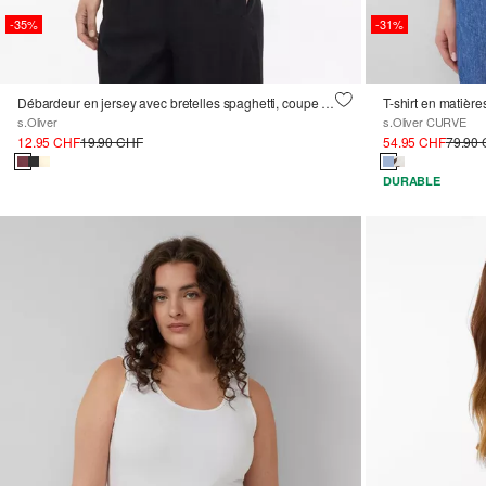
-35%
-31%
Débardeur en jersey avec bretelles spaghetti, coupe slim
T-shirt en matièr
s.Oliver
s.Oliver CURVE
12.95 CHF
19.90 CHF
54.95 CHF
79.90
DURABLE