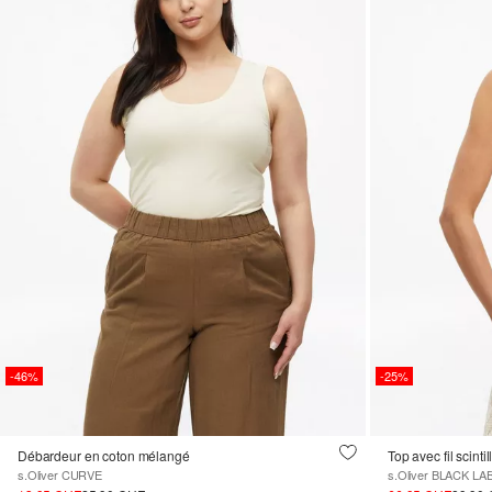
-46%
-25%
Débardeur en coton mélangé
Top avec fil scintil
s.Oliver CURVE
s.Oliver BLACK LA