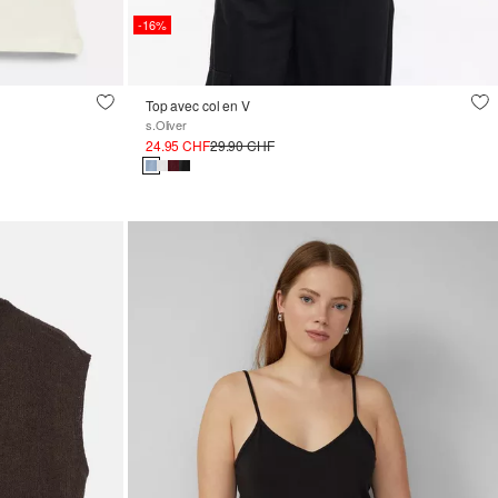
-16%
Top avec col en V
s.Oliver
24.95 CHF
29.90 CHF