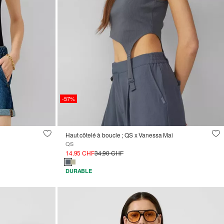
-57%
Haut côtelé à boucle ; QS x Vanessa Mai
QS
14.95 CHF
34.90 CHF
DURABLE