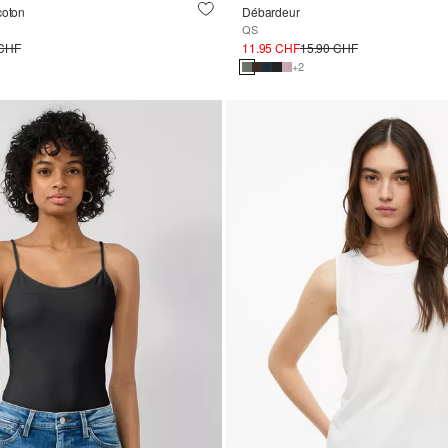
coton
Débardeur
QS
 CHF
11.95 CHF
15.90 CHF
+2