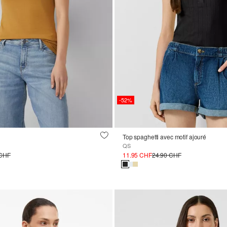
-52%
Top spaghetti avec motif ajouré
QS
 CHF
11.95 CHF
24.90 CHF