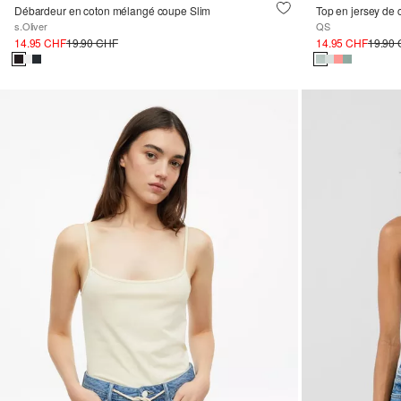
Débardeur en coton mélangé coupe Slim
Top en jersey de 
s.Oliver
QS
14.95 CHF
19.90 CHF
14.95 CHF
19.90