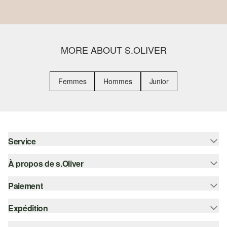
MORE ABOUT S.OLIVER
Femmes
Hommes
Junior
Service
À propos de s.Oliver
Aide - FAQ
Guide des tailles
Paiement
S'abonner à la Newsletter
Retours
s.Oliver Card
Expédition
Sur facture
Vêtements
s.Oliver Group
Carte de crédit