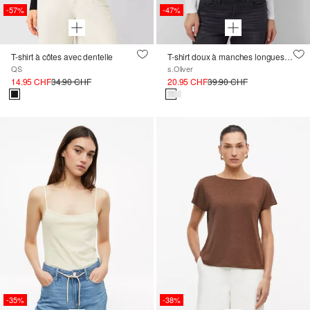
-57%
-47%
T-shirt à côtes avec dentelle
T-shirt doux à manches longues avec des pierres décoratives
QS
s.Oliver
14.95 CHF
34.90 CHF
20.95 CHF
39.90 CHF
-35%
-38%