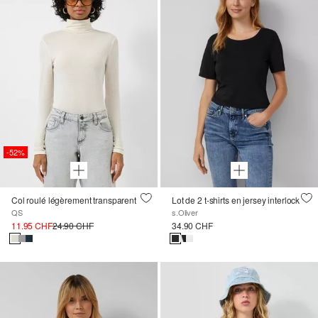
-52%
Col roulé légèrement transparent
Lot de 2 t-shirts en jersey interlock
QS
s.Oliver
11.95 CHF
24.90 CHF
34.90 CHF