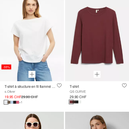
-33%
T-shirt à structure en fil flammé avec encolure U-Boot
T-shirt
s.Oliver
QS CURVE
19.95 CHF
29.90 CHF
29.90 CHF
+1