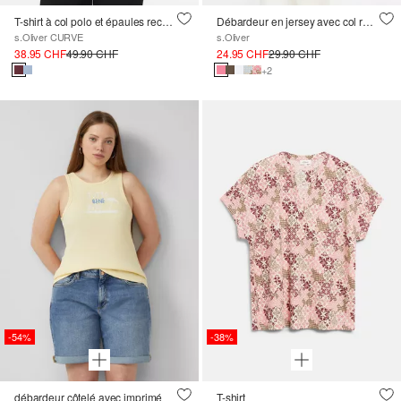
T-shirt à col polo et épaules recoupées
Débardeur en jersey avec col rond et détail dans le dos
s.Oliver CURVE
s.Oliver
38.95 CHF
49.90 CHF
24.95 CHF
29.90 CHF
+2
-54%
-38%
débardeur côtelé avec imprimé
T-shirt