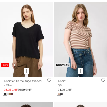
-35%
NOUVEAU
T-shirt en lin mélangé avec col en V
T-shirt
s.Oliver
QS
25.95 CHF
39.90 CHF
24.90 CHF