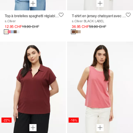
Top à bretelles spaghetti réglables
T-shirt en jersey chatoyant avec découpe dans le dos
s.Oliver
s.Oliver BLACK LABEL
12.95 CHF
19.90 CHF
36.95 CHF
59.90 CHF
-22%
-16%