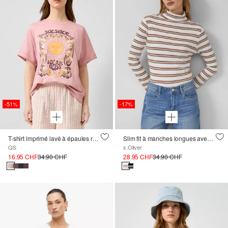
-51%
-17%
T-shirt imprimé lavé à épaules recoupées
Slim fit à manches longues avec col roulé et motif rayé
QS
s.Oliver
16.95 CHF
34.90 CHF
28.95 CHF
34.90 CHF