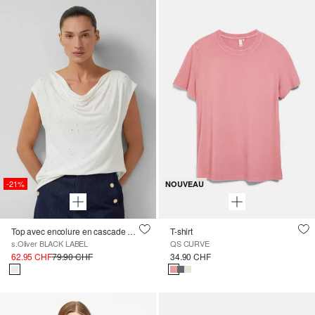
-21%
NOUVEAU
Top avec encolure en cascade et pierres précieuses
T-shirt
s.Oliver BLACK LABEL
QS CURVE
62.95 CHF
79.90 CHF
34.90 CHF