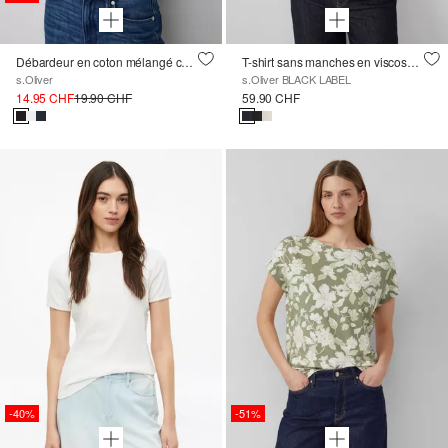
Débardeur en coton mélangé coupe Slim
T-shirt sans manches en viscose avec encolure en cascade
s.Oliver
s.Oliver BLACK LABEL
14.95 CHF
19.90 CHF
59.90 CHF
-40%
-51%