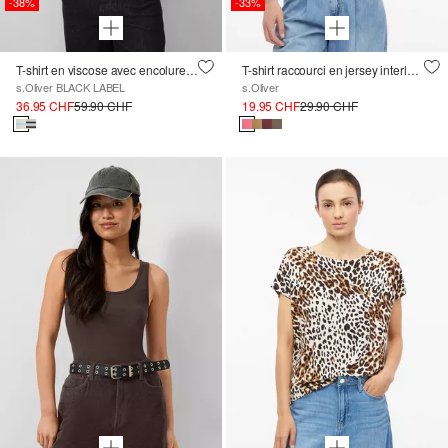
-38%
-33%
T-shirt en viscose avec encolure cascade et rayures
T-shirt raccourci en jersey interlock
s.Oliver BLACK LABEL
s.Oliver
36.95 CHF
59.90 CHF
19.95 CHF
29.90 CHF