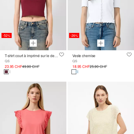
-52%
-26%
T-shirt court à imprimé sur le devant ; QS x Von Dutch
Veste chemise
QS
QS
23.95 CHF
49.90 CHF
18.95 CHF
25.90 CHF