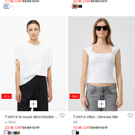
17.95 CHF
44.90 CHF
22.95 CHF
49.90 CHF
-31%
-56%
T-shirt à la coupe décontractée avec manches réglables
T-shirt à côtes ; Vanessa Mai
s.Oliver
QS
23.95 CHF
34.90 CHF
10.95 CHF
24.90 CHF