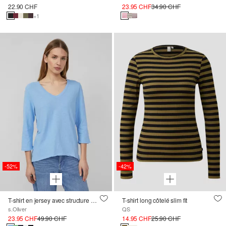
22.90 CHF
23.95 CHF
34.90 CHF
+1
-52%
-42%
T-shirt en jersey avec structure en fil flammé et ourlet arrondi
T-shirt long côtelé slim fit
s.Oliver
QS
23.95 CHF
49.90 CHF
14.95 CHF
25.90 CHF