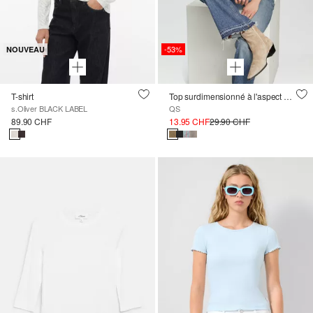
-53%
NOUVEAU
T-shirt
Top surdimensionné à l'aspect délavé avec un imprimé sur le devant
s.Oliver BLACK LABEL
QS
89.90 CHF
13.95 CHF
29.90 CHF