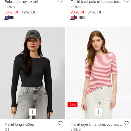
Polo en jersey texturé
T-shirt à col polo et épaules recoupées
s.Oliver
s.Oliver
38.95 CHF
49.90 CHF
23.95 CHF
34.90 CHF
-31%
T-shirt long à côtes
T-shirt rayé à manches courtes, coupe slim avec fil flammé
QS
s.Oliver