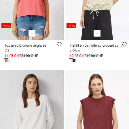
-57%
-18%
Top avec broderie anglaise
T-shirt en dentelle au crochet avec ourlet ajustable
QS
s.Oliver
14.95 CHF
34.90 CHF
40.95 CHF
49.90 CHF