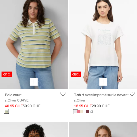
-31%
-36%
Polo court
T-shirt avec imprimé sur le devant
s.Oliver CURVE
s.Oliver
40.95 CHF
59.90 CHF
18.95 CHF
29.90 CHF
+3