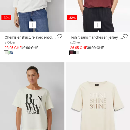
-52%
-32%
Chemisier structuré avec encolure en U
T-shirt sans manches en jersey interlock avec ourlet ballon
s.Oliver
s.Oliver
23.95 CHF
49.90 CHF
26.95 CHF
39.90 CHF