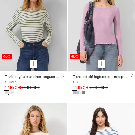
-55%
-60%
T-shirt rayé à manches longues en laine flammée avec encolure bateau
T-shirt côtelé légèrement transparent
s.Oliver
QS
17.95 CHF
39.90 CHF
11.95 CHF
29.90 CHF