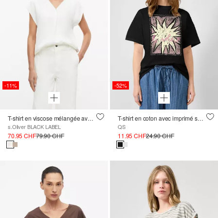
-11%
-52%
T-shirt en viscose mélangée avec fil scintillant et plis
T-shirt en coton avec imprimé sur le devant
s.Oliver BLACK LABEL
QS
70.95 CHF
79.90 CHF
11.95 CHF
24.90 CHF