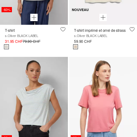
-60%
NOUVEAU
T-shirt
T-shirt imprimé et orné de strass
s.Oliver BLACK LABEL
s.Oliver BLACK LABEL
31.95 CHF
79.90 CHF
59.90 CHF