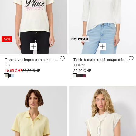
-52%
NOUVEAU
T-shirt avec impression sur le devant
T-shirt à ourlet roulé, coupe décontractée
QS
s.Oliver
10.95 CHF
22.90 CHF
29.90 CHF