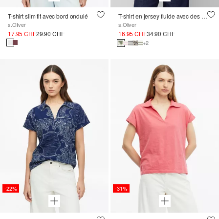
T-shirt slim fit avec bord ondulé
T-shirt en jersey fluide avec des épaules recoupées
s.Oliver
s.Oliver
17.95 CHF
29.90 CHF
16.95 CHF
34.90 CHF
+2
-22%
-31%