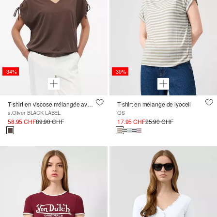
-34%
-30%
T-shirt en viscose mélangée avec épaules réglables et perles décoratives
T-shirt en mélange de lyocell
s.Oliver BLACK LABEL
QS
58.95 CHF
89.90 CHF
17.95 CHF
25.90 CHF