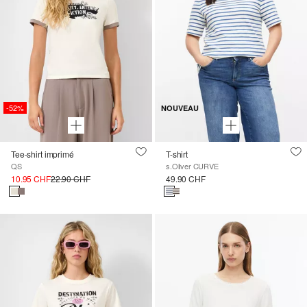
-52%
NOUVEAU
Tee-shirt imprimé
T-shirt
QS
s.Oliver CURVE
10.95 CHF
22.90 CHF
49.90 CHF