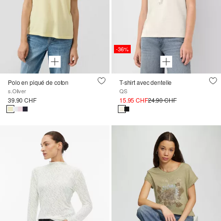
-36%
Polo en piqué de coton
T-shirt avec dentelle
s.Oliver
QS
39.90 CHF
15.95 CHF
24.90 CHF