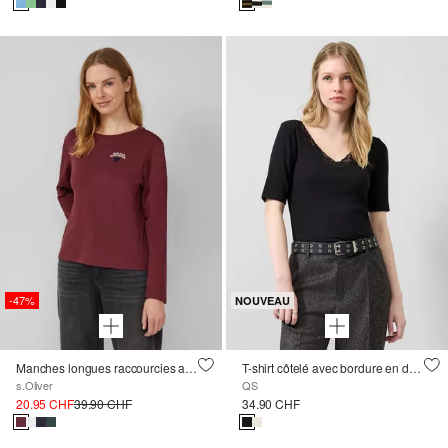
-47%
NOUVEAU
Manches longues raccourcies avec détails de broderie
T-shirt côtelé avec bordure en dentelle
s.Oliver
QS
20.95 CHF
39.90 CHF
34.90 CHF