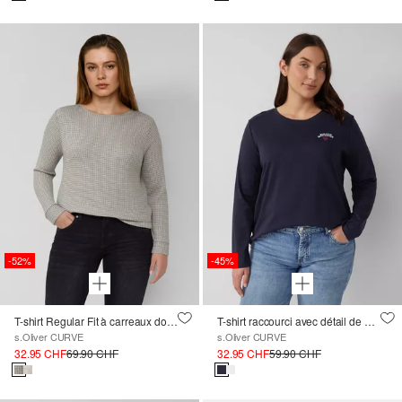
-52%
-45%
T-shirt Regular Fit à carreaux doux et gratté
T-shirt raccourci avec détail de broderie
s.Oliver CURVE
s.Oliver CURVE
32.95 CHF
69.90 CHF
32.95 CHF
59.90 CHF