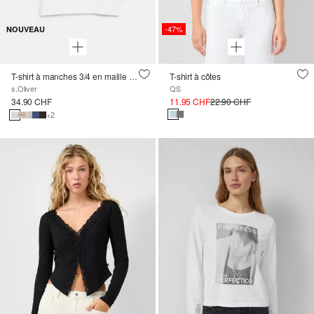
-47%
NOUVEAU
T-shirt à manches 3/4 en maille côtelée, coupe ajustée
T-shirt à côtes
s.Oliver
QS
34.90 CHF
11.95 CHF
22.90 CHF
+2