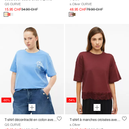
QS CURVE
s.Oliver CURVE
15.95 CHF
34.90 CHF
48.95 CHF
79.90 CHF
-60%
-54%
T-shirt décontracté en coton avec imprimé
T-shirt à manches croisées avec bord en dentelle
QS CURVE
s.Oliver