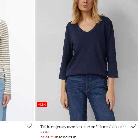
-42%
T-shirt en jersey avec structure en fil flammé et ourlet arrondi
s.Oliver
28.95 CHF
49.90 CHF