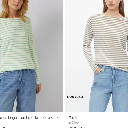
NOUVEAU
T-shirt rayé à manches longues en laine flammée avec encolure bateau
T-shirt
s.Oliver
 CHF
39.90 CHF