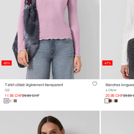
-60%
-47%
T-shirt côtelé légèrement transparent
Manches longues 
QS
s.Oliver
11.95 CHF
29.90 CHF
20.95 CHF
39.90