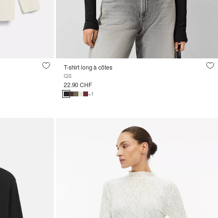
T-shirt long à côtes
QS
22.90 CHF
+1