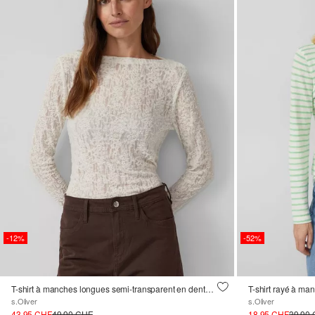
-12%
-52%
T-shirt à manches longues semi-transparent en dentelle de jersey douce
s.Oliver
s.Oliver
43.95 CHF
49.90 CHF
18.95 CHF
39.90