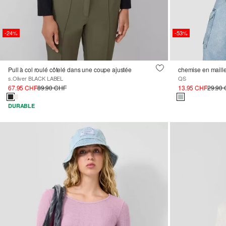
-24%
-53%
Pull à col roulé côtelé dans une coupe ajustée
chemise en maille
s.Oliver BLACK LABEL
QS
67.95 CHF
89.90 CHF
13.95 CHF
29.90
DURABLE