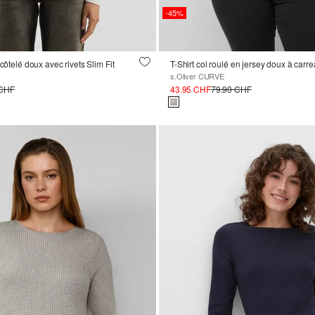
-45%
 côtelé doux avec rivets Slim Fit
T-Shirt col roulé en jersey doux à carr
s.Oliver CURVE
 CHF
43.95 CHF
79.90 CHF