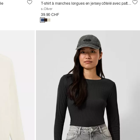
tée
T-shirt à manches longues en jersey côtelé avec patte de boutonnage, coupe slim
s.Oliver
39.90 CHF