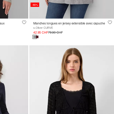
-46%
eaux
Manches longues en jersey extensible avec capuche
s.Oliver CURVE
42.95 CHF
79.90 CHF