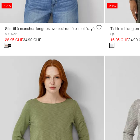
-17%
-51%
Slim fit à manches longues avec col roulé et motif rayé
T-shirt mi-long en
s.Oliver
QS
28.95 CHF
34.90 CHF
16.95 CHF
34.90