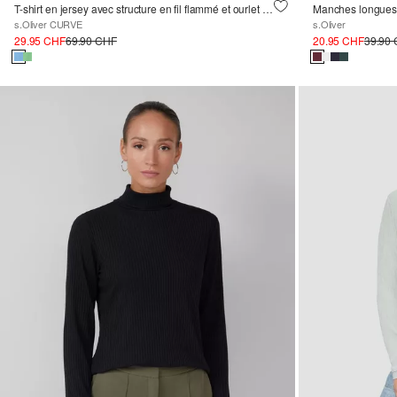
T-shirt en jersey avec structure en fil flammé et ourlet arrondi
Manches longues r
s.Oliver CURVE
s.Oliver
29.95 CHF
69.90 CHF
20.95 CHF
39.90