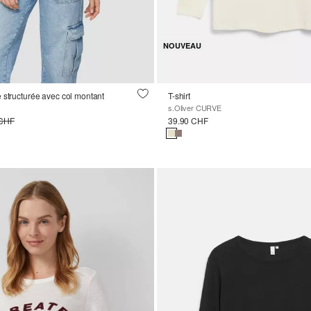
NOUVEAU
 structurée avec col montant
T-shirt
s.Oliver CURVE
 CHF
39.90 CHF