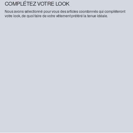
COMPLÉTEZ VOTRE LOOK
Nous avons sélectionné pour vous des articles coordonnés qui complèteront
votre look, de quoi faire de votre vêtement préféré la tenue idéale.
-37%
-37%
-33
Baskets sportives avec lacets
Jean Suri / Coupe classique / Taille haute / Jambe large
T-s
49.95 CHF
79.90 CHF
43.95 CHF
69.90 CHF
52