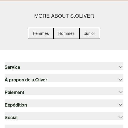
MORE ABOUT S.OLIVER
Femmes
Hommes
Junior
Service
À propos de s.Oliver
Aide - FAQ
Guide des tailles
Paiement
S'abonner à la Newsletter
Retours
s.Oliver Card
Expédition
Sur facture
Vêtements
s.Oliver Group
Carte de crédit
Social
Suivi de colis
Carrière
PayPal
SwissPost