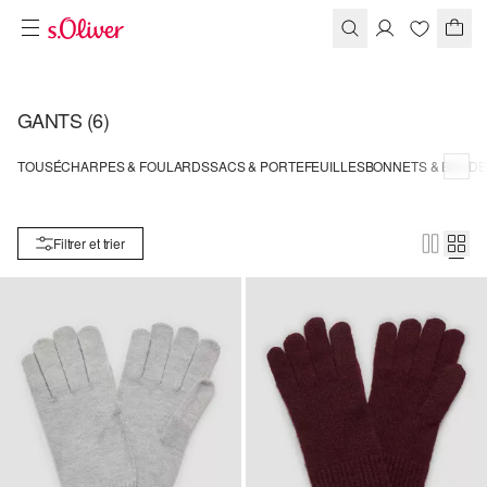
GANTS
(6)
TOUS
ÉCHARPES & FOULARDS
SACS & PORTEFEUILLES
BONNETS & BAND
Filtrer et trier