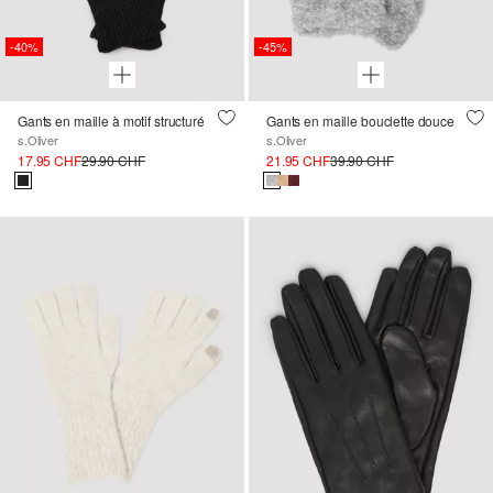
-40%
-45%
Gants en maille à motif structuré
Gants en maille bouclette douce
s.Oliver
s.Oliver
17.95 CHF
29.90 CHF
21.95 CHF
39.90 CHF