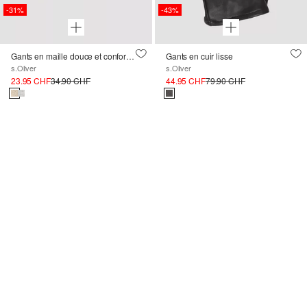
-31%
-43%
Gants en maille douce et confortable
Gants en cuir lisse
s.Oliver
s.Oliver
23.95 CHF
34.90 CHF
44.95 CHF
79.90 CHF