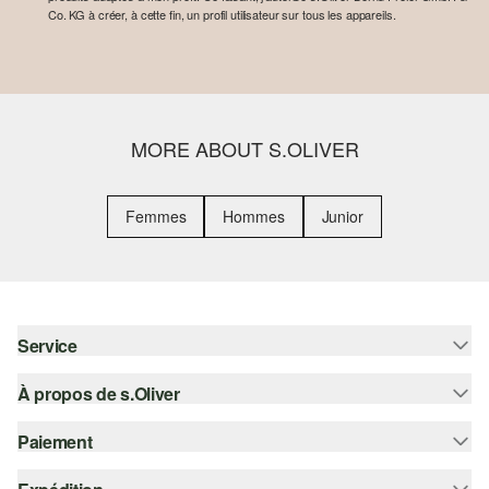
Co. KG à créer, à cette fin, un profil utilisateur sur tous les appareils.
MORE ABOUT S.OLIVER
Femmes
Hommes
Junior
Service
À propos de s.Oliver
Aide - FAQ
Guide des tailles
Paiement
S'abonner à la Newsletter
Retours
s.Oliver Card
Sur facture