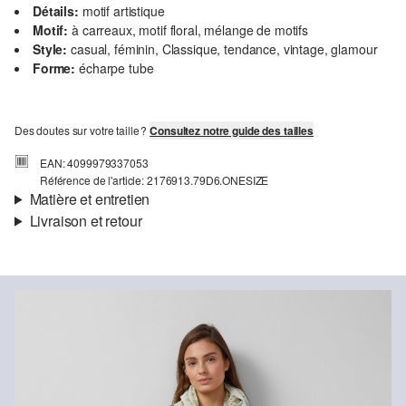
Détails:
motif artistique
Motif:
à carreaux, motif floral, mélange de motifs
Style:
casual, féminin, Classique, tendance, vintage, glamour
Forme:
écharpe tube
Des doutes sur votre taille ?
Consultez notre guide des tailles
EAN: 4099979337053
Référence de l'article: 2176913.79D6.ONESIZE
Matière et entretien
Livraison et retour
Matière:
tissu
Informations sur l'expédition
Matière:
Polyester
Ta commande sera expédiée par SwissPost dans un délai de 4 à 5
jours ouvrables. Pour une livraison standard, les frais d'expédition
s'élèvent à 4,00 CHF.
Retour
Détergents au chlore interdits