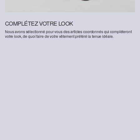
COMPLÉTEZ VOTRE LOOK
Nous avons sélectionné pour vous des articles coordonnés qui complèteront
votre look, de quoi faire de votre vêtement préféré la tenue idéale.
-37%
-25%
Baskets sportives avec lacets
T-shirt en jersey de coton à la coupe décontractée