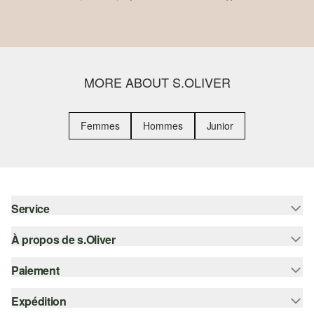
MORE ABOUT S.OLIVER
Femmes
Hommes
Junior
Service
À propos de s.Oliver
Aide - FAQ
Guide des tailles
Paiement
S'abonner à la Newsletter
Retours
s.Oliver Card
Expédition
Sur facture
Vêtements