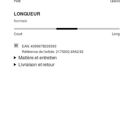
Petit
Grand
LONGUEUR
Normale
Court
Long
EAN: 4099978339393
Référence de l'article: 2170302.49A2.92
Matière et entretien
Livraison et retour
Matière:
maille polaire
Informations sur l'expédition
Propriété:
légèrement extensible, douillet, bien
chaud
Ta commande sera expédiée par SwissPost dans un délai
Matière:
polyester mélangé
de 4 à 5 jours ouvrables. Pour une livraison standard, les
frais d'expédition s'élèvent à 4,00 CHF.
Retour
Tu peux nous renvoyer tes articles gratuitement dans un