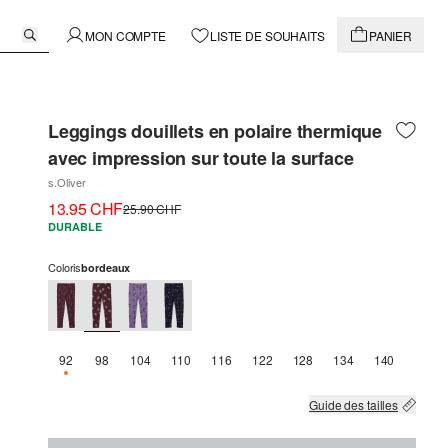
MON COMPTE
LISTE DE SOUHAITS
PANIER
Leggings douillets en polaire thermique
avec impression sur toute la surface
s.Oliver
13.95 CHF
25.90 CHF
DURABLE
Coloris
bordeaux
92
98
104
110
116
122
128
134
140
SEULEMENT 3 EN STOCK
Guide des tailles