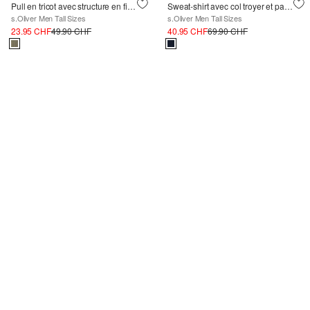
Pull en tricot avec structure en fil flammé et bord roulé
Sweat-shirt avec col troyer et patch logo
s.Oliver Men Tall Sizes
s.Oliver Men Tall Sizes
23.95 CHF
49.90 CHF
40.95 CHF
69.90 CHF