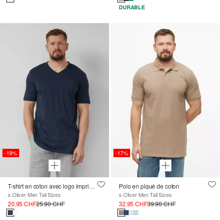
DURABLE
-19%
-17%
T-shirt en coton avec logo imprimé et col en V
Polo en piqué de coton
s.Oliver Men Tall Sizes
s.Oliver Men Tall Sizes
20.95 CHF
25.90 CHF
32.95 CHF
39.90 CHF