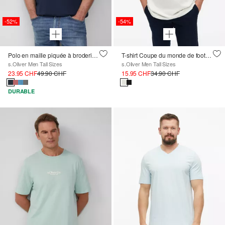
-52%
-54%
Polo en maille piquée à broderie et motif Ford®
T-shirt Coupe du monde de football
s.Oliver Men Tall Sizes
s.Oliver Men Tall Sizes
23.95 CHF
49.90 CHF
15.95 CHF
34.90 CHF
DURABLE