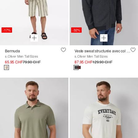
-17%
-32%
Bermuda
Veste sweat structurée avec col montant
s.Oliver Men Tall Sizes
s.Oliver Men Tall Sizes
65.95 CHF
79.90 CHF
87.95 CHF
129.90 CHF