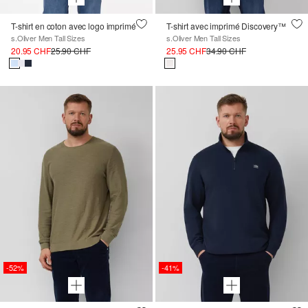
T-shirt en coton avec logo imprimé
T-shirt avec imprimé Discovery™
s.Oliver Men Tall Sizes
s.Oliver Men Tall Sizes
20.95 CHF
25.90 CHF
25.95 CHF
34.90 CHF
-52%
-41%