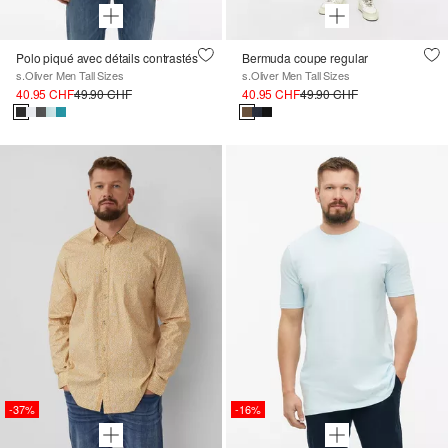
Polo piqué avec détails contrastés
Bermuda coupe regular
s.Oliver Men Tall Sizes
s.Oliver Men Tall Sizes
40.95 CHF
49.90 CHF
40.95 CHF
49.90 CHF
-37%
-16%