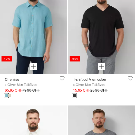
-17%
-38%
Chemise
T-shirt col V en coton
s.Oliver Men Tall Sizes
s.Oliver Men Tall Sizes
65.95 CHF
79.90 CHF
15.95 CHF
25.90 CHF