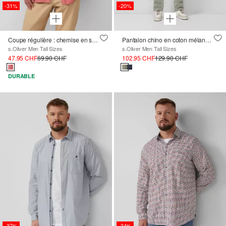
-31%
-20%
Coupe régulière : chemise en sergé à manches courtes avec col boutonné
Pantalon chino en coton mélangé avec détails du logo
s.Oliver Men Tall Sizes
s.Oliver Men Tall Sizes
47.95 CHF
69.90 CHF
102.95 CHF
129.90 CHF
DURABLE
-37%
-34%