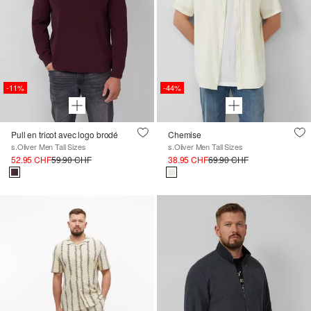
-11%
-44%
Pull en tricot avec logo brodé
Chemise
s.Oliver Men Tall Sizes
s.Oliver Men Tall Sizes
52.95 CHF
59.90 CHF
38.95 CHF
69.90 CHF