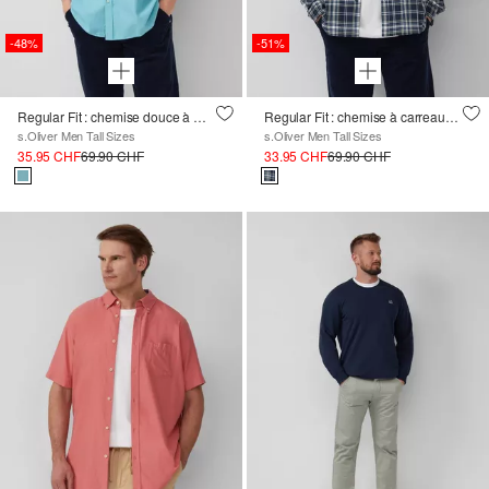
-48%
-51%
Regular Fit : chemise douce à manches courtes avec broderie
Regular Fit : chemise à carreaux en coton avec col button-down
s.Oliver Men Tall Sizes
s.Oliver Men Tall Sizes
35.95 CHF
69.90 CHF
33.95 CHF
69.90 CHF