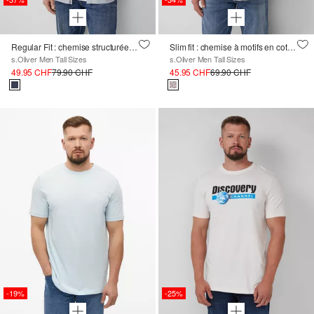
Regular Fit : chemise structurée avec poche poitrine
Slim fit : chemise à motifs en coton extensible
s.Oliver Men Tall Sizes
s.Oliver Men Tall Sizes
49.95 CHF
79.90 CHF
45.95 CHF
69.90 CHF
-19%
-25%