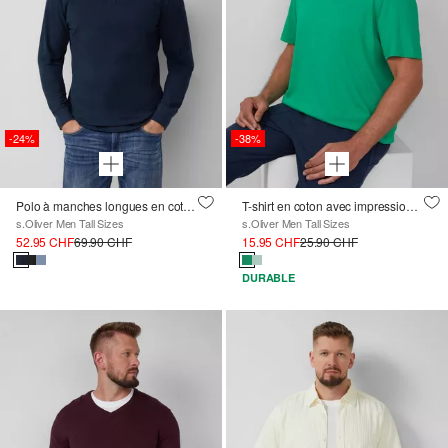
-24%
-38%
Polo à manches longues en coton piqué avec poignets
T-shirt en coton avec impression du logo
s.Oliver Men Tall Sizes
s.Oliver Men Tall Sizes
52.95 CHF
69.90 CHF
15.95 CHF
25.90 CHF
DURABLE