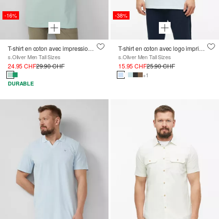
-16%
-38%
T-shirt en coton avec impression du logo
T-shirt en coton avec logo imprimé et col en V
s.Oliver Men Tall Sizes
s.Oliver Men Tall Sizes
24.95 CHF
29.90 CHF
15.95 CHF
25.90 CHF
+1
DURABLE