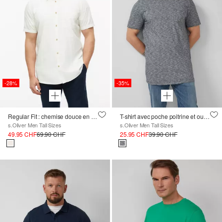
-28%
-35%
Regular Fit : chemise douce en coton-modal mélangé
T-shirt avec poche poitrine et ourlet roulé
s.Oliver Men Tall Sizes
s.Oliver Men Tall Sizes
49.95 CHF
69.90 CHF
25.95 CHF
39.90 CHF