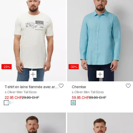
-23%
-33%
T-shirt en laine flammée avec artwork
Chemise
s.Oliver Men Tall Sizes
s.Oliver Men Tall Sizes
22.95 CHF
29.90 CHF
59.95 CHF
89.90 CHF