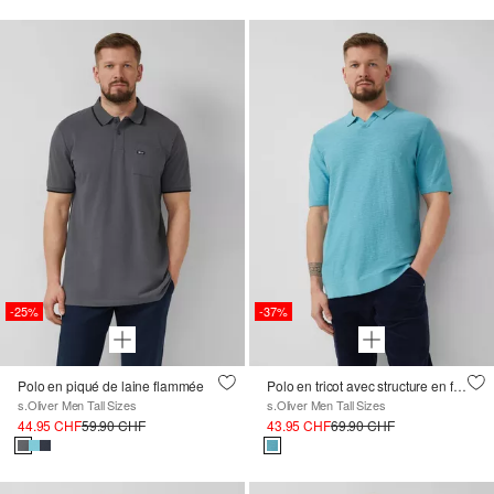
-25%
-37%
Polo en piqué de laine flammée
Polo en tricot avec structure en fil flammé
s.Oliver Men Tall Sizes
s.Oliver Men Tall Sizes
44.95 CHF
59.90 CHF
43.95 CHF
69.90 CHF