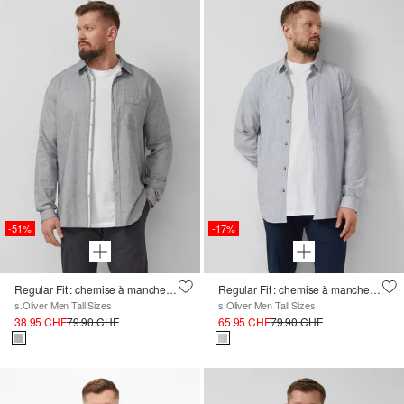
-51%
-17%
Regular Fit : chemise à manches longues à motifs avec col Kent
Regular Fit : chemise à manches longues en lin mélangé avec rayures
s.Oliver Men Tall Sizes
s.Oliver Men Tall Sizes
38.95 CHF
79.90 CHF
65.95 CHF
79.90 CHF