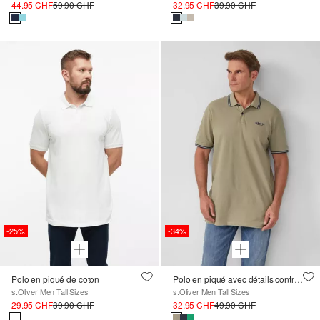
44.95 CHF
59.90 CHF
32.95 CHF
39.90 CHF
-25%
-34%
Polo en piqué de coton
Polo en piqué avec détails contrastés et logo
s.Oliver Men Tall Sizes
s.Oliver Men Tall Sizes
29.95 CHF
39.90 CHF
32.95 CHF
49.90 CHF