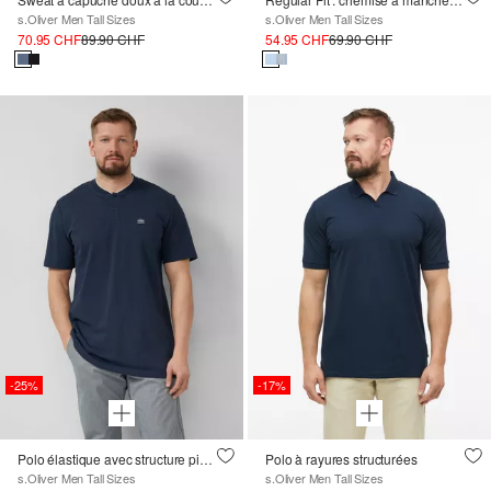
s.Oliver Men Tall Sizes
s.Oliver Men Tall Sizes
70.95 CHF
89.90 CHF
54.95 CHF
69.90 CHF
-25%
-17%
Polo élastique avec structure piquée
Polo à rayures structurées
s.Oliver Men Tall Sizes
s.Oliver Men Tall Sizes