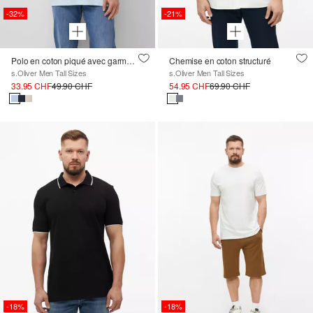
-32%
-21%
Polo en coton piqué avec garment dye
Chemise en coton structuré
s.Oliver Men Tall Sizes
s.Oliver Men Tall Sizes
33.95 CHF
49.90 CHF
54.95 CHF
69.90 CHF
-18%
-18%