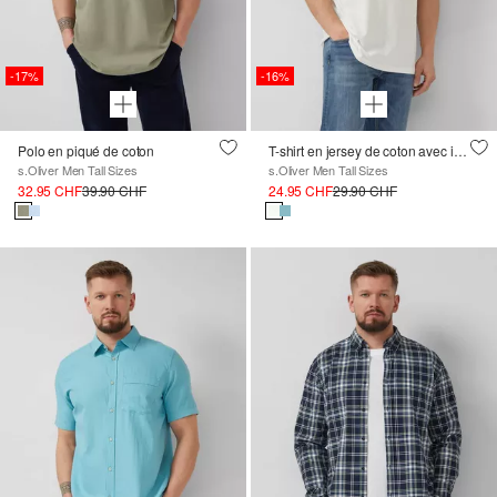
-17%
-16%
Polo en piqué de coton
T-shirt en jersey de coton avec impression sur le devant
s.Oliver Men Tall Sizes
s.Oliver Men Tall Sizes
32.95 CHF
39.90 CHF
24.95 CHF
29.90 CHF