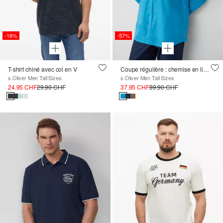
-16%
-57%
T-shirt chiné avec col en V
Coupe régulière : chemise en lin à manches longues
s.Oliver Men Tall Sizes
s.Oliver Men Tall Sizes
24.95 CHF
29.90 CHF
37.95 CHF
89.90 CHF