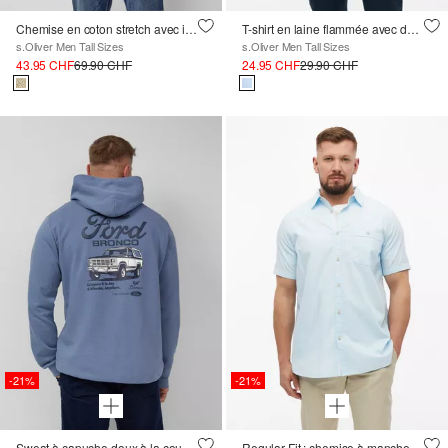
Chemise en coton stretch avec imprimé all-over
T-shirt en laine flammée avec détail du logo
s.Oliver Men Tall Sizes
s.Oliver Men Tall Sizes
43.95 CHF
69.90 CHF
24.95 CHF
29.90 CHF
-21%
-21%
Sweat à capuche doux à la coupe décontractée avec un artwork
Regular Fit : chemise à manches courtes finement structurée