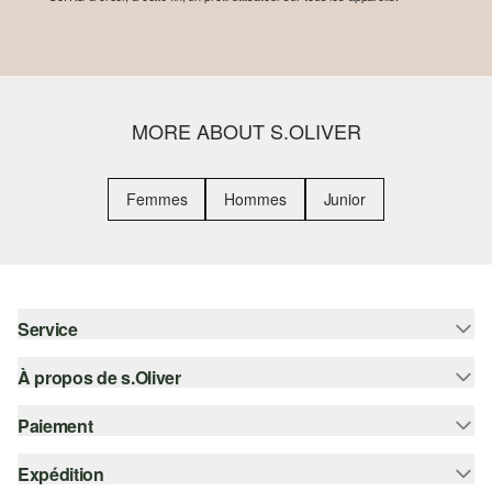
MORE ABOUT S.OLIVER
Femmes
Hommes
Junior
Service
À propos de s.Oliver
Aide - FAQ
Guide des tailles
Paiement
S'abonner à la Newsletter
Retours
s.Oliver Card
Expédition
Sur facture
Vêtements