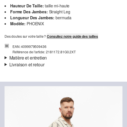
Hauteur De Taille:
taille mi-haute
Forme Des Jambes:
Straight Leg
Longueur Des Jambes:
bermuda
Modèle:
PHOENIX
Des doutes sur votre taille ?
Consultez notre guide des tailles
EAN: 4099979509436
Référence de l'article: 2181172.81G0.2XT
Matière et entretien
Livraison et retour
Propriété:
doux, texturé, élastique
Informations sur l'expédition
Doublure:
doublure en jersey
Matière:
coton mélangé
Ta commande sera expédiée par SwissPost dans un délai de 4 à 5
jours ouvrables. Pour une livraison standard, les frais d'expédition
s'élèvent à 4,00 CHF.
Retour
Détergents au chlore interdits
Tu peux nous renvoyer tes articles gratuitement dans un délai de