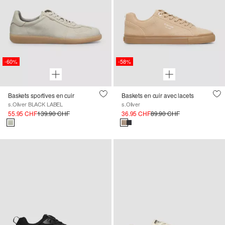
-60%
-58%
Baskets sportives en cuir
Baskets en cuir avec lacets
s.Oliver BLACK LABEL
s.Oliver
55.95 CHF
139.90 CHF
36.95 CHF
89.90 CHF