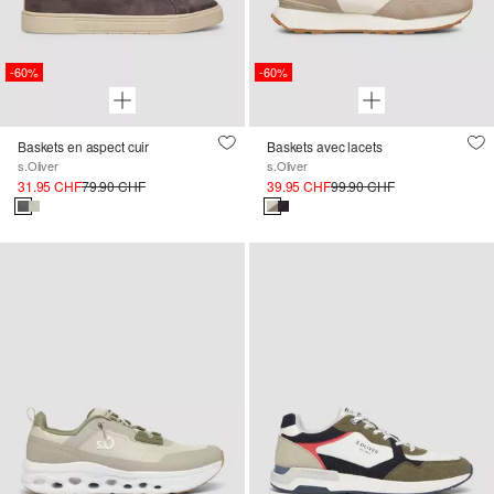
-60%
-60%
Baskets en aspect cuir
Baskets avec lacets
s.Oliver
s.Oliver
31.95 CHF
79.90 CHF
39.95 CHF
99.90 CHF