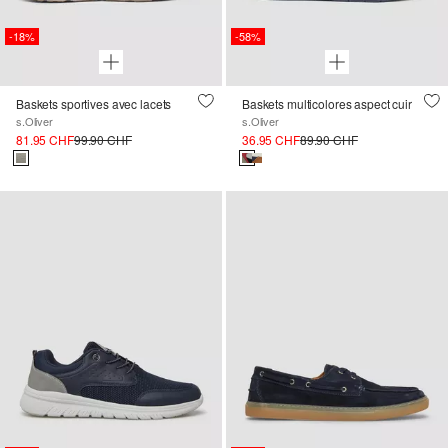
-18%
-58%
Baskets sportives avec lacets
Baskets multicolores aspect cuir
s.Oliver
s.Oliver
81.95 CHF
99.90 CHF
36.95 CHF
89.90 CHF