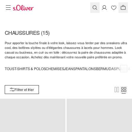
CHAUSSURES
(15)
Pour apporter la touche finale à votre look, laissez-vous tenter par des sneakers ultra
cool, des bottines stylées ou d’élégantes chaussures à lacets pour hommes. Look
casual ou business, en cuir ou en toile : découvrez la paire de chaussures adaptée à
chaque occasion. Achetez dès maintenant votre nouvelle paire préférée en promo.
TOUS
T-SHIRTS & POLOS
CHEMISES
JEANS
PANTALONS
BERMUDAS
PULLS &
Filtrer et trier