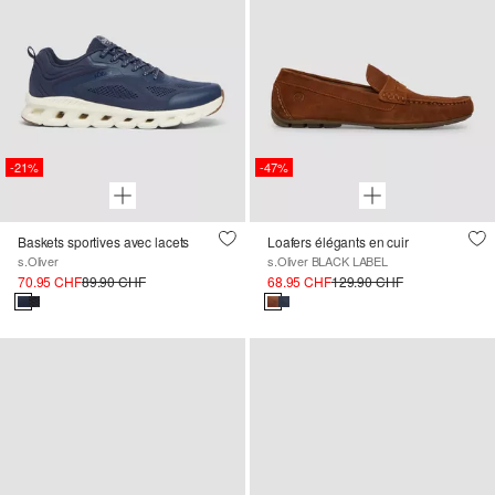
-21%
-47%
Baskets sportives avec lacets
Loafers élégants en cuir
s.Oliver
s.Oliver BLACK LABEL
70.95 CHF
89.90 CHF
68.95 CHF
129.90 CHF