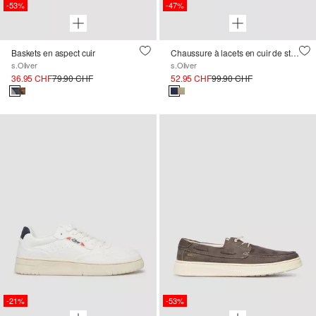
-53%
-47%
Baskets en aspect cuir
Chaussure à lacets en cuir de style mocassin
s.Oliver
s.Oliver
36.95 CHF
79.90 CHF
52.95 CHF
99.90 CHF
-21%
-53%