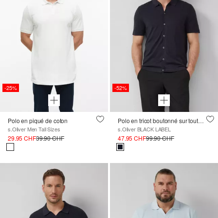
-25%
-52%
Polo en piqué de coton
Polo en tricot boutonné sur toute la longueur, mélange de coton et de soie
s.Oliver Men Tall Sizes
s.Oliver BLACK LABEL
29.95 CHF
39.90 CHF
47.95 CHF
99.90 CHF