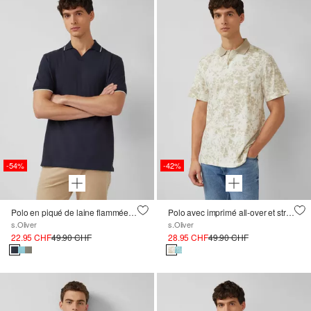
-54%
-42%
Polo en piqué de laine flammée avec finitions contrastées
Polo avec imprimé all-over et structure en fil flammé
s.Oliver
s.Oliver
22.95 CHF
49.90 CHF
28.95 CHF
49.90 CHF