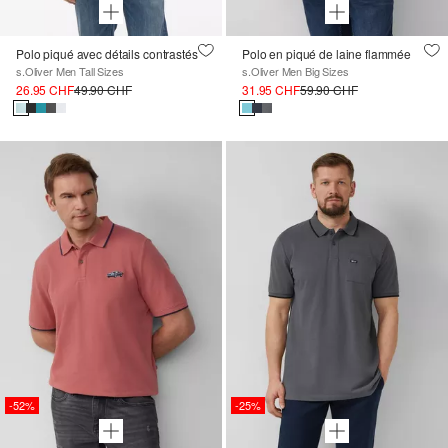
Polo piqué avec détails contrastés
Polo en piqué de laine flammée
s.Oliver Men Tall Sizes
s.Oliver Men Big Sizes
26.95 CHF
49.90 CHF
31.95 CHF
59.90 CHF
-52%
-25%