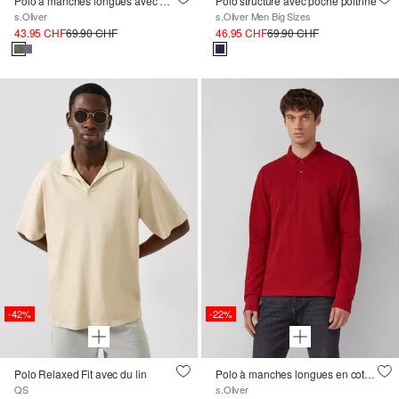
Polo à manches longues avec poignets, aspect mélangé
Polo structuré avec poche poitrine
s.Oliver
s.Oliver Men Big Sizes
43.95 CHF
69.90 CHF
46.95 CHF
69.90 CHF
-42%
-22%
Polo Relaxed Fit avec du lin
Polo à manches longues en coton piqué avec poignets
QS
s.Oliver