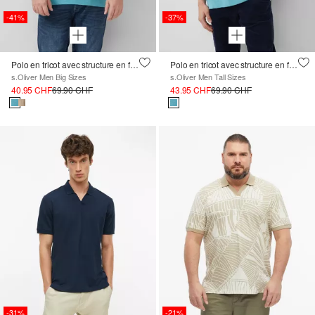
-41%
-37%
Polo en tricot avec structure en fil flammé
Polo en tricot avec structure en fil flammé
s.Oliver Men Big Sizes
s.Oliver Men Tall Sizes
40.95 CHF
69.90 CHF
43.95 CHF
69.90 CHF
-31%
-21%