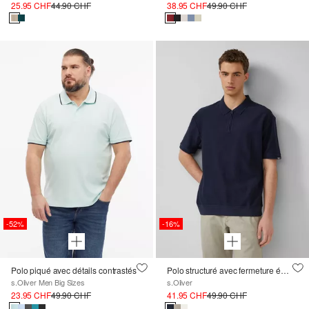
25.95 CHF
44.90 CHF
38.95 CHF
49.90 CHF
-52%
-16%
Polo piqué avec détails contrastés
Polo structuré avec fermeture éclair en Modern Fit
s.Oliver Men Big Sizes
s.Oliver
23.95 CHF
49.90 CHF
41.95 CHF
49.90 CHF