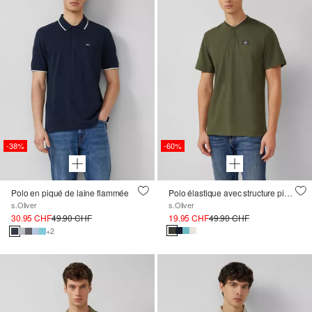
-38%
-60%
Polo en piqué de laine flammée
Polo élastique avec structure piquée
s.Oliver
s.Oliver
30.95 CHF
49.90 CHF
19.95 CHF
49.90 CHF
+2