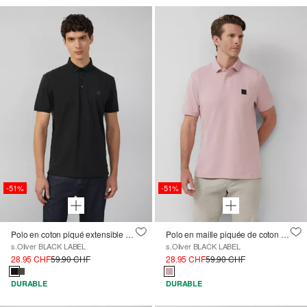
-51%
-51%
Polo en coton piqué extensible avec logo appliqué
Polo en maille piquée de coton stretch à écusson logoté
s.Oliver BLACK LABEL
s.Oliver BLACK LABEL
28.95 CHF
59.90 CHF
28.95 CHF
59.90 CHF
DURABLE
DURABLE