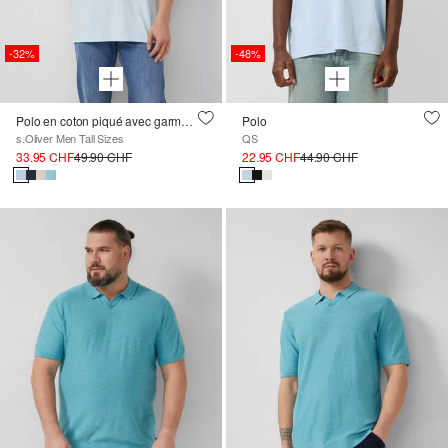
-32%
-48%
Polo en coton piqué avec garment dye
Polo
s.Oliver Men Tall Sizes
QS
33.95 CHF
49.90 CHF
22.95 CHF
44.90 CHF