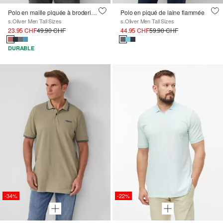
Polo en maille piquée à broderie et motif Ford®
Polo en piqué de laine flammée
s.Oliver Men Tall Sizes
s.Oliver Men Tall Sizes
23.95 CHF
49.90 CHF
44.95 CHF
59.90 CHF
DURABLE
-34%
-22%