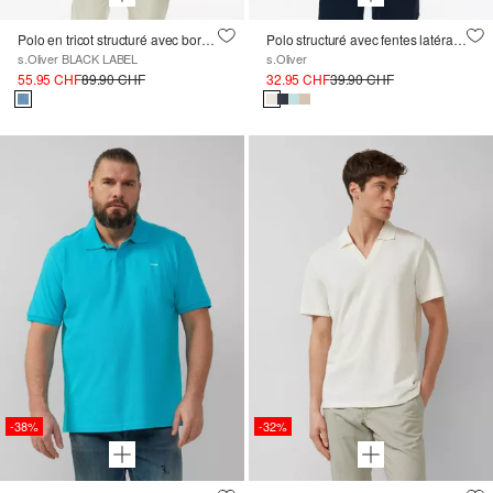
Polo en tricot structuré avec bordures côtelées
Polo structuré avec fentes latérales
s.Oliver BLACK LABEL
s.Oliver
55.95 CHF
89.90 CHF
32.95 CHF
39.90 CHF
-38%
-32%