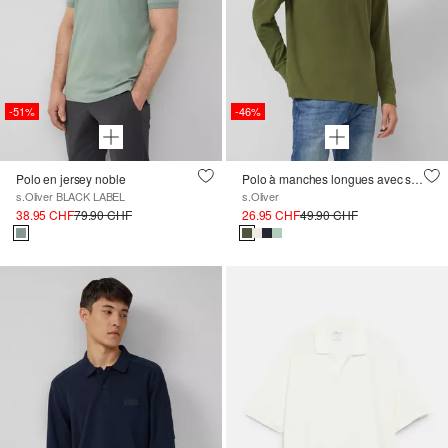
-51%
-46%
Polo en jersey noble
Polo à manches longues avec structure gaufrée et patch logo
s.Oliver BLACK LABEL
s.Oliver
38.95 CHF
79.90 CHF
26.95 CHF
49.90 CHF