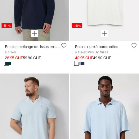
-51%
-18%
Polo en mélange de tissus en sweat léger
Polo texturé à bords-côtes
s.Oliver
s.Oliver Men Big Sizes
28.95 CHF
59.90 CHF
40.95 CHF
49.90 CHF