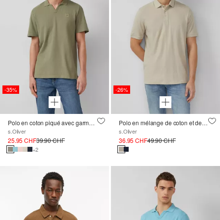
-35%
-26%
Polo en coton piqué avec garment dye
Polo en mélange de coton et de lin
s.Oliver
s.Oliver
25.95 CHF
39.90 CHF
36.95 CHF
49.90 CHF
+2