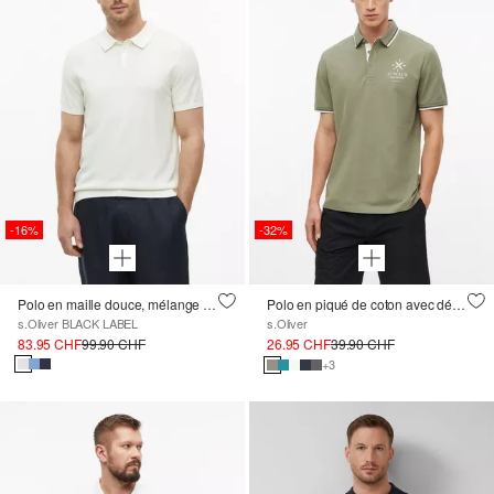
-16%
-32%
Polo en maille douce, mélange de coton et de soie
Polo en piqué de coton avec détails contrastés
s.Oliver BLACK LABEL
s.Oliver
83.95 CHF
99.90 CHF
26.95 CHF
39.90 CHF
+3