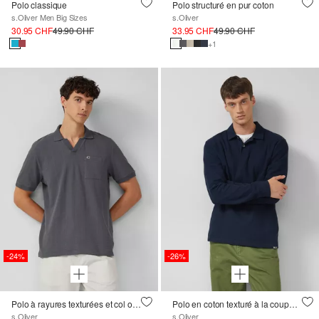
Polo classique
Polo structuré en pur coton
s.Oliver Men Big Sizes
s.Oliver
30.95 CHF
49.90 CHF
33.95 CHF
49.90 CHF
+1
-24%
-26%
Polo à rayures texturées et col ouvert
Polo en coton texturé à la coupe décontractée
s.Oliver
s.Oliver