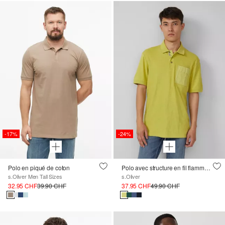
-17%
-24%
Polo en piqué de coton
Polo avec structure en fil flamme et poche poitrine
s.Oliver Men Tall Sizes
s.Oliver
32.95 CHF
39.90 CHF
37.95 CHF
49.90 CHF