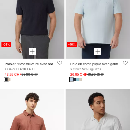
-51%
-46%
Polo en tricot structuré avec bordures côtelées
Polo en coton piqué avec garment dye
s.Oliver BLACK LABEL
s.Oliver Men Big Sizes
43.95 CHF
89.90 CHF
26.95 CHF
49.90 CHF