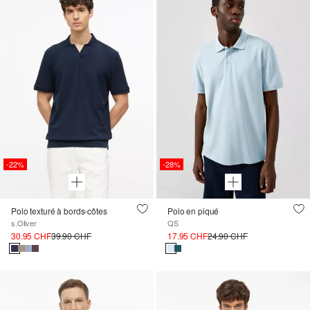
-22%
-28%
Polo texturé à bords-côtes
Polo en piqué
s.Oliver
QS
30.95 CHF
39.90 CHF
17.95 CHF
24.90 CHF