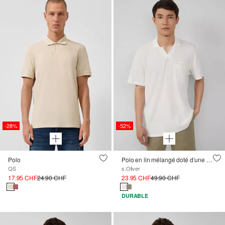
-28%
-52%
Polo
Polo en lin mélangé doté d’une poche-poitrine
QS
s.Oliver
17.95 CHF
24.90 CHF
23.95 CHF
49.90 CHF
DURABLE