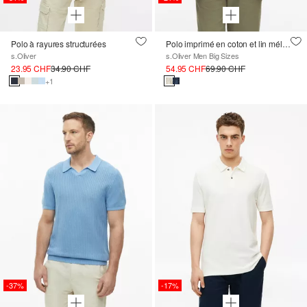
Polo à rayures structurées
Polo imprimé en coton et lin mélangés
s.Oliver
s.Oliver Men Big Sizes
23.95 CHF
34.90 CHF
54.95 CHF
69.90 CHF
+1
-37%
-17%