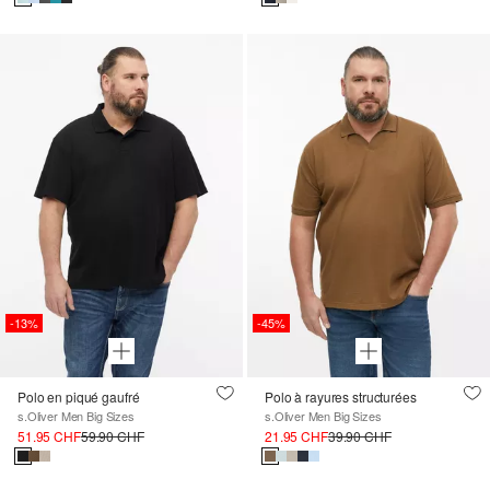
-13%
-45%
Polo en piqué gaufré
Polo à rayures structurées
s.Oliver Men Big Sizes
s.Oliver Men Big Sizes
51.95 CHF
59.90 CHF
21.95 CHF
39.90 CHF