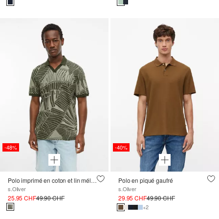
-48%
-40%
Polo imprimé en coton et lin mélangés
Polo en piqué gaufré
s.Oliver
s.Oliver
25.95 CHF
49.90 CHF
29.95 CHF
49.90 CHF
+2