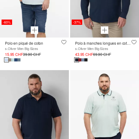
-60%
-37%
Polo en piqué de coton
Polo à manches longues en coton piqué avec poignets
s.Oliver Men Big Sizes
s.Oliver Men Big Sizes
15.95 CHF
39.90 CHF
43.95 CHF
69.90 CHF