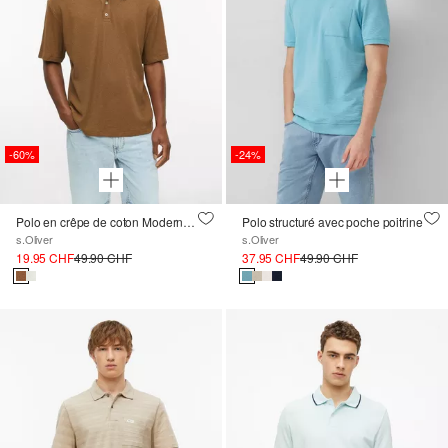
-60%
-24%
Polo en crêpe de coton Modern Fit
Polo structuré avec poche poitrine
s.Oliver
s.Oliver
19.95 CHF
49.90 CHF
37.95 CHF
49.90 CHF