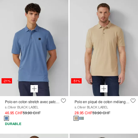
-21%
-51%
Polo en coton stretch avec patch d'étiquette
Polo en piqué de coton mélangé élastique
s.Oliver BLACK LABEL
s.Oliver BLACK LABEL
46.95 CHF
59.90 CHF
28.95 CHF
59.90 CHF
DURABLE