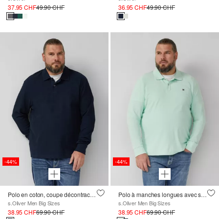
37.95 CHF
49.90 CHF
36.95 CHF
49.90 CHF
-44%
-44%
Polo en coton, coupe décontractée
Polo à manches longues avec structure gaufrée et patch logo
s.Oliver Men Big Sizes
s.Oliver Men Big Sizes
38.95 CHF
69.90 CHF
38.95 CHF
69.90 CHF