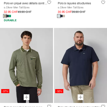
Polo en piqué avec détails contrastés et logo
Polo à rayures structurées
s.Oliver Men Tall Sizes
s.Oliver Men Tall Sizes
32.95 CHF
49.90 CHF
30.95 CHF
39.90 CHF
DURABLE
-37%
-32%