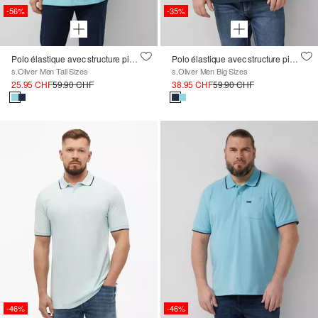
-56%
-35%
Polo élastique avec structure piquée
Polo élastique avec structure piquée
s.Oliver Men Tall Sizes
s.Oliver Men Big Sizes
25.95 CHF
59.90 CHF
38.95 CHF
59.90 CHF
-46%
-46%