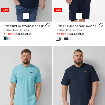
-46%
-24%
Polo structuré avec poche poitrine
Polo en piqué de coton avec détails contrastés
s.Oliver Men Big Sizes
s.Oliver Men Big Sizes
31.95 CHF
59.90 CHF
37.95 CHF
49.90 CHF
+1