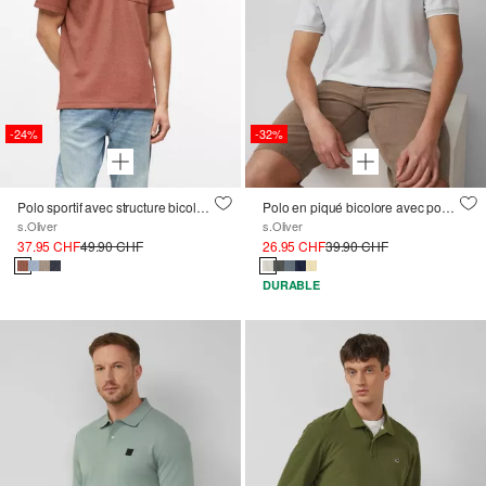
-24%
-32%
Polo sportif avec structure bicolore et poche de poitrine
Polo en piqué bicolore avec poche poitrine
s.Oliver
s.Oliver
37.95 CHF
49.90 CHF
26.95 CHF
39.90 CHF
DURABLE