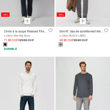
-44%
-50%
Chino à la coupe Relaxed Fit en coton stretch
Slim fit : bas de survêtement élégant
s.Oliver Men Big Sizes
s.Oliver BLACK LABEL
71.95 CHF
129.90 CHF
49.95 CHF
99.90 CHF
DURABLE