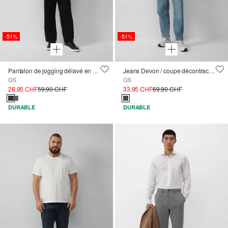
-51%
-51%
Pantalon de jogging délavé en sergé lourd
Jeans Devon / coupe décontractée / taille moyenne / jambe fuselée
QS
QS
28.95 CHF
59.90 CHF
33.95 CHF
69.90 CHF
DURABLE
DURABLE