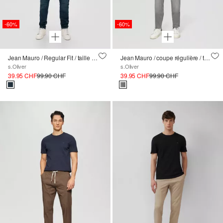
-60%
-60%
Jean Mauro / Regular Fit / taille haute / Tapered Leg
Jean Mauro / coupe régulière / taille moyenne / jambe fuselée
s.Oliver
s.Oliver
39.95 CHF
99.90 CHF
39.95 CHF
99.90 CHF