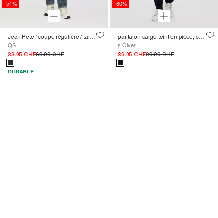
-51%
-60%
Jean Pete / coupe régulière / taille moyenne / jambe droite
pantalon cargo teint en pièce, coupe Straight Leg
QS
s.Oliver
33.95 CHF
69.90 CHF
39.95 CHF
99.90 CHF
DURABLE