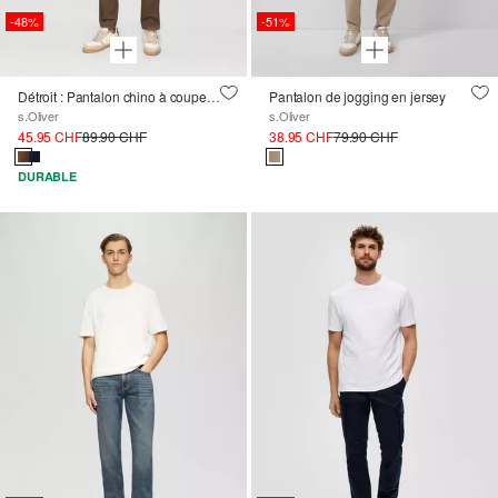
-48%
-51%
Détroit : Pantalon chino à coupe décontractée en coton extensible
Pantalon de jogging en jersey
s.Oliver
s.Oliver
45.95 CHF
89.90 CHF
38.95 CHF
79.90 CHF
DURABLE