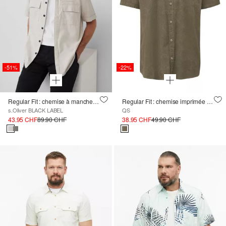
-51%
-22%
Regular Fit : chemise à manches courtes chinée en lin mélangé
Regular Fit : chemise imprimée à la finition lavée
s.Oliver BLACK LABEL
QS
43.95 CHF
89.90 CHF
38.95 CHF
49.90 CHF