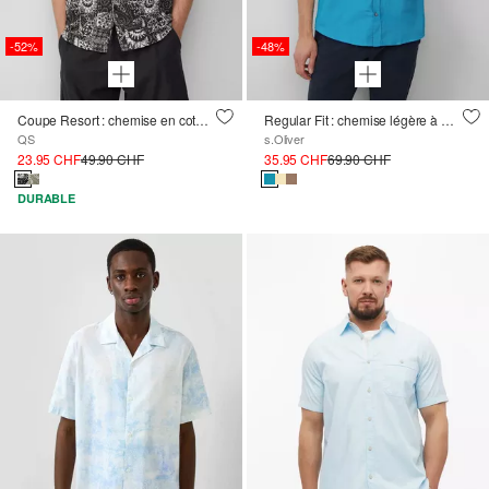
-52%
-48%
Coupe Resort : chemise en coton avec impression sur toute la surface
Regular Fit : chemise légère à manches courtes 100% lin
QS
s.Oliver
23.95 CHF
49.90 CHF
35.95 CHF
69.90 CHF
DURABLE