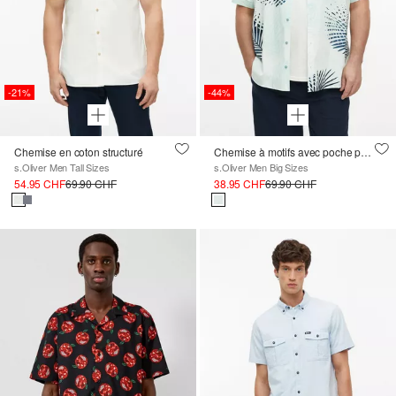
-21%
-44%
Chemise en coton structuré
Chemise à motifs avec poche poitrine
s.Oliver Men Tall Sizes
s.Oliver Men Big Sizes
54.95 CHF
69.90 CHF
38.95 CHF
69.90 CHF