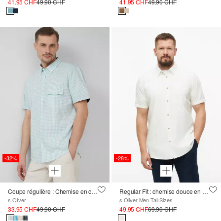
41.95 CHF
49.90 CHF
41.95 CHF
49.90 CHF
-32%
-28%
Coupe régulière : Chemise en coton à carreaux avec col boutonné
Regular Fit : chemise douce en coton-modal mélangé
s.Oliver
s.Oliver Men Tall Sizes
33.95 CHF
49.90 CHF
49.95 CHF
69.90 CHF