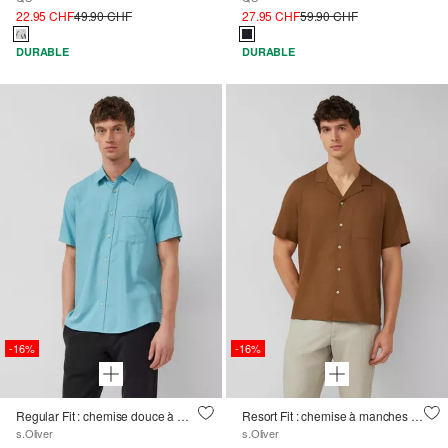
22.95 CHF
49.90 CHF
27.95 CHF
59.90 CHF
DURABLE
DURABLE
-16%
-16%
Regular Fit : chemise douce à manches courtes avec broderie
Resort Fit : chemise à manches courtes en lin mélangé
s.Oliver
s.Oliver