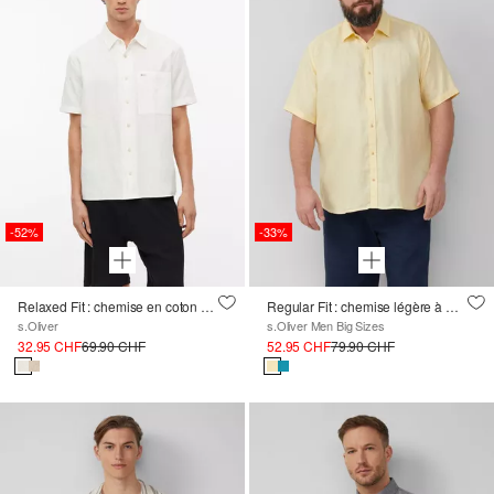
-52%
-33%
Relaxed Fit : chemise en coton structuré avec poche poitrine
Regular Fit : chemise légère à manches courtes 100% lin
s.Oliver
s.Oliver Men Big Sizes
32.95 CHF
69.90 CHF
52.95 CHF
79.90 CHF