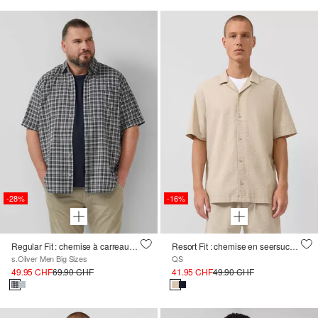
-28%
-16%
Regular Fit : chemise à carreaux avec poche de poitrine en coton stretch
Resort Fit : chemise en seersucker
s.Oliver Men Big Sizes
QS
49.95 CHF
69.90 CHF
41.95 CHF
49.90 CHF