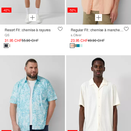
-42%
-52%
Resort Fit : chemise à rayures
Regular Fit : chemise à manches courtes à rayures structurées et col boutonné
QS
s.Oliver
31.95 CHF
55.90 CHF
23.95 CHF
49.90 CHF