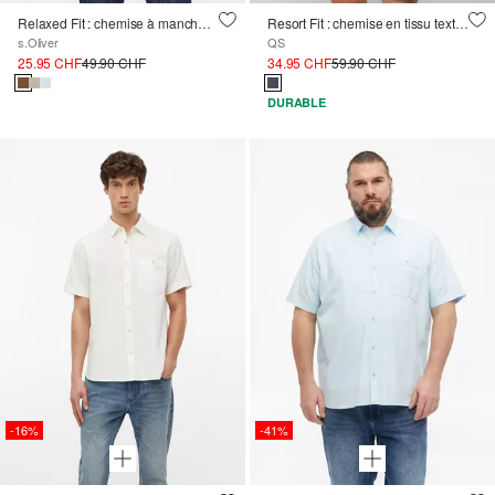
Relaxed Fit : chemise à manches courtes en piqué gaufré
Resort Fit : chemise en tissu texturé à la finition lavée
s.Oliver
QS
25.95 CHF
49.90 CHF
34.95 CHF
59.90 CHF
DURABLE
-16%
-41%