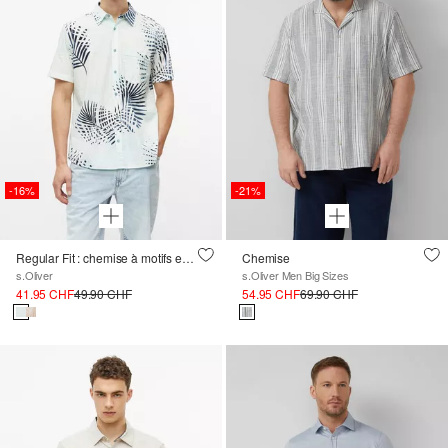
-16%
-21%
Regular Fit : chemise à motifs en coton
Chemise
s.Oliver
s.Oliver Men Big Sizes
41.95 CHF
49.90 CHF
54.95 CHF
69.90 CHF