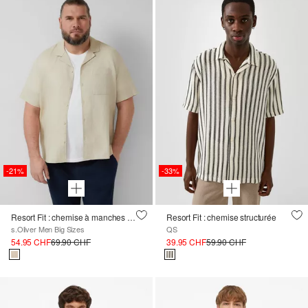
-21%
-33%
Resort Fit : chemise à manches courtes en lin mélangé
Resort Fit : chemise structurée
s.Oliver Men Big Sizes
QS
54.95 CHF
69.90 CHF
39.95 CHF
59.90 CHF