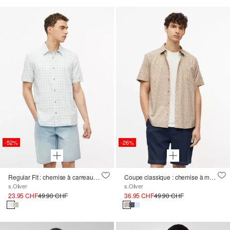
-52%
-26%
Regular Fit : chemise à carreaux en mélange léger de coton et de viscose
Coupe classique : chemise à manches courtes élastique avec imprimé intégral
s.Oliver
s.Oliver
23.95 CHF
49.90 CHF
36.95 CHF
49.90 CHF