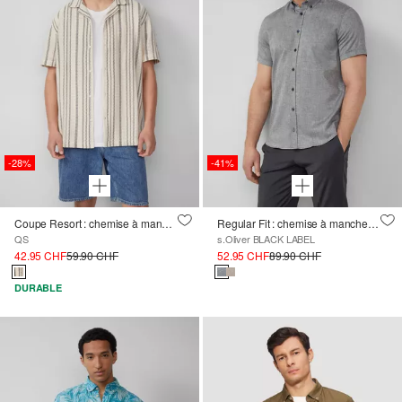
-28%
-41%
Coupe Resort : chemise à manches courtes avec rayures texturées
Regular Fit : chemise à manches courtes de haute qualité en lin mélangé
QS
s.Oliver BLACK LABEL
42.95 CHF
59.90 CHF
52.95 CHF
89.90 CHF
DURABLE