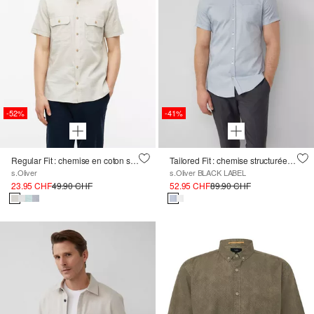
-52%
-41%
Regular Fit : chemise en coton structuré
Tailored Fit : chemise structurée à manches courtes en coton stretch
s.Oliver
s.Oliver BLACK LABEL
23.95 CHF
49.90 CHF
52.95 CHF
89.90 CHF