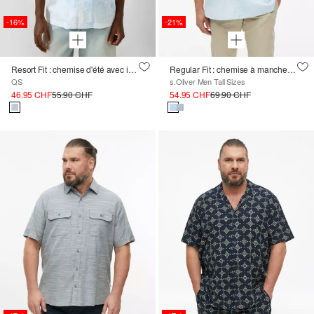
-16%
-21%
Resort Fit : chemise d'été avec imprimé all-over
Regular Fit : chemise à manches courtes finement structurée
QS
s.Oliver Men Tall Sizes
46.95 CHF
55.90 CHF
54.95 CHF
69.90 CHF