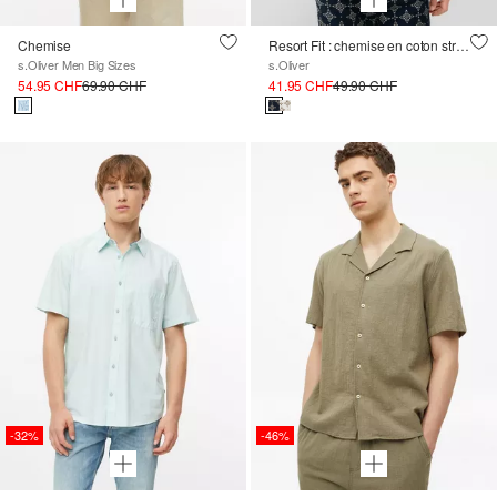
Chemise
Resort Fit : chemise en coton structuré avec imprimé all-over
s.Oliver Men Big Sizes
s.Oliver
54.95 CHF
69.90 CHF
41.95 CHF
49.90 CHF
-32%
-46%