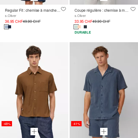
Regular Fit : chemise à manches courtes en coton avec poche poitrine
Coupe régulière : chemise à manches courtes avec rayures texturées et col Kent
s.Oliver
s.Oliver
36.95 CHF
49.90 CHF
33.95 CHF
49.90 CHF
DURABLE
-48%
-41%