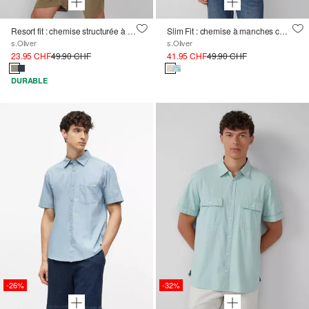
Resort fit : chemise structurée à manches courtes avec col à revers
Slim Fit : chemise à manches courtes avec imprimé all-over et poche poitrine
s.Oliver
s.Oliver
23.95 CHF
49.90 CHF
41.95 CHF
49.90 CHF
DURABLE
-26%
-32%