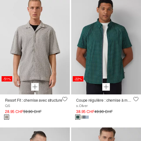
-51%
-22%
Resort Fit : chemise avec structure
Coupe régulière : chemise à manches courtes en coton à motifs avec col boutonné
QS
s.Oliver
28.95 CHF
59.90 CHF
38.95 CHF
49.90 CHF