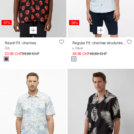
-57%
-26%
Resort Fit : chemise
Regular Fit : chemise structurée à manches courtes avec poches poitrine
QS
s.Oliver
23.95 CHF
55.90 CHF
36.95 CHF
49.90 CHF