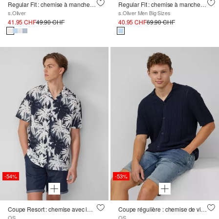
Regular Fit : chemise à manches courtes finement structurée
Regular Fit : chemise à manches courtes finement structurée
s.Oliver
s.Oliver Men Big Sizes
41.95 CHF
49.90 CHF
40.95 CHF
69.90 CHF
-54%
-53%
Coupe Resort : chemise avec impression sur toute la surface
Coupe régulière : chemise de villégiature tricotée avec structure
QS
QS