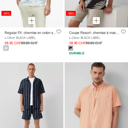
-34%
-56%
Regular Fit : chemise en coton structuré
Coupe Resort : chemise à manches courtes en viscose mélangée
s.Oliver BLACK LABEL
s.Oliver BLACK LABEL
58.95 CHF
89.90 CHF
38.95 CHF
89.90 CHF
DURABLE