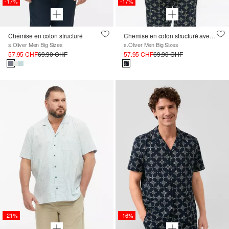
-17%
-17%
Chemise en coton structuré
Chemise en coton structuré avec imprimé all-over
s.Oliver Men Big Sizes
s.Oliver Men Big Sizes
57.95 CHF
69.90 CHF
57.95 CHF
69.90 CHF
-21%
-16%