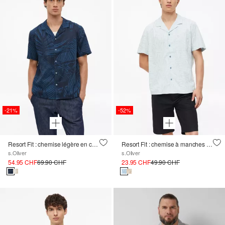
-21%
-52%
Resort Fit : chemise légère en coton et lin avec imprimé all-over
Resort Fit : chemise à manches courtes à motifs en mélange de viscose
s.Oliver
s.Oliver
54.95 CHF
69.90 CHF
23.95 CHF
49.90 CHF