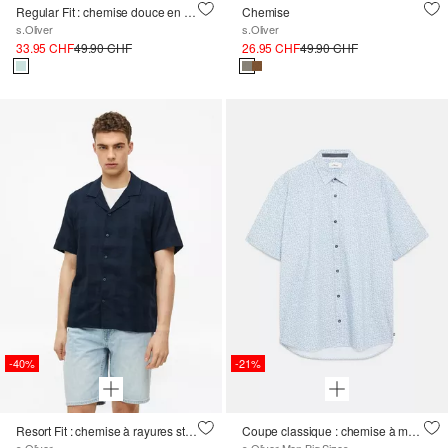
Regular Fit : chemise douce en coton-modal mélangé
Chemise
s.Oliver
s.Oliver
33.95 CHF
49.90 CHF
26.95 CHF
49.90 CHF
-40%
-21%
Resort Fit : chemise à rayures structurées
Coupe classique : chemise à manches courtes élastique avec imprimé intégral