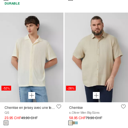
DURABLE
-52%
-26%
Chemise en jersey avec une texture tricotée douce
Chemise
QS
s.Oliver Men Big Sizes
23.95 CHF
49.90 CHF
58.95 CHF
79.90 CHF