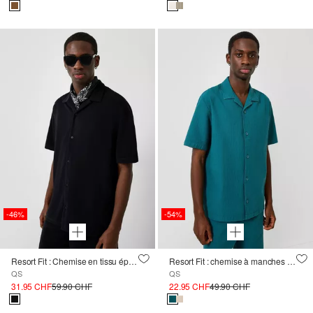
-46%
-54%
Resort Fit : Chemise en tissu éponge
Resort Fit : chemise à manches courtes structurée
QS
QS
31.95 CHF
59.90 CHF
22.95 CHF
49.90 CHF