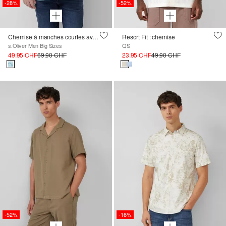
-28%
-52%
Chemise à manches courtes avec imprimé all-over et poche poitrine
Resort Fit : chemise
s.Oliver Men Big Sizes
QS
49.95 CHF
69.90 CHF
23.95 CHF
49.90 CHF
-52%
-16%