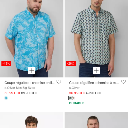
-43%
-26%
Coupe régulière : chemise en lin à manches courtes à motifs
Coupe régulière : chemise à manches courtes à motifs en coton extensible
s.Oliver Men Big Sizes
s.Oliver
50.95 CHF
89.90 CHF
36.95 CHF
49.90 CHF
DURABLE