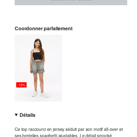
Coordonner parfaitement
-12%
Détails
Ce top raccourci en jersey séduit par son motif all-over et
ses bretelles spaghetti ajustables. Le détail smocké