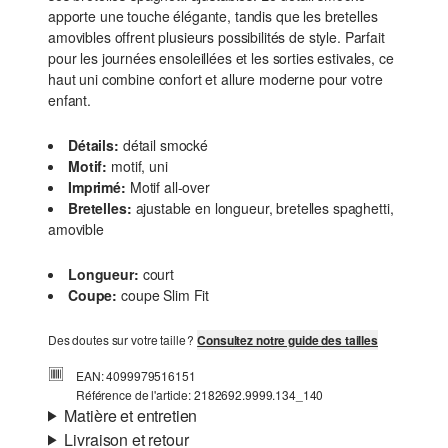
apporte une touche élégante, tandis que les bretelles
amovibles offrent plusieurs possibilités de style. Parfait
pour les journées ensoleillées et les sorties estivales, ce
haut uni combine confort et allure moderne pour votre
enfant.
Détails:
détail smocké
Motif:
motif, uni
Imprimé:
Motif all-over
Bretelles:
ajustable en longueur, bretelles spaghetti,
amovible
Longueur:
court
Coupe:
coupe Slim Fit
Des doutes sur votre taille ?
Consultez notre guide des tailles
EAN: 4099979516151
Référence de l'article: 2182692.9999.134_140
Matière et entretien
Livraison et retour