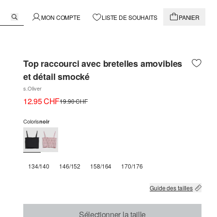
MON COMPTE
LISTE DE SOUHAITS
PANIER
Top raccourci avec bretelles amovibles
et détail smocké
s.Oliver
12.95 CHF
19.90 CHF
Coloris
noir
134/140
146/152
158/164
170/176
Guide des tailles
Sélectionner la taille