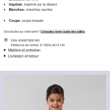
Imprimé:
imprimé sur le devant
Manches:
manches courtes
Coupe:
coupe évasée
Des doutes sur votre taille ?
Consultez notre guide des tailles
EAN: 4099979281981
Référence de l'article: 2178202.4615.140
Matière et entretien
Livraison et retour
Matière:
jersey
Informations sur l'expédition
Propriété:
doux
Matière:
Coton
Ta commande sera expédiée par SwissPost dans un délai de 4 à 5
jours ouvrables. Pour une livraison standard, les frais d'expédition
s'élèvent à 4,00 CHF.
Retour
Tu peux nous renvoyer tes articles gratuitement dans un délai de