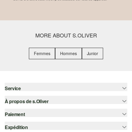
MORE ABOUT S.OLIVER
Femmes
Hommes
Junior
Service
À propos de s.Oliver
Aide - FAQ
Guide des tailles
Paiement
S'abonner à la Newsletter
Retours
s.Oliver Card
Expédition
Sur facture
Vêtements