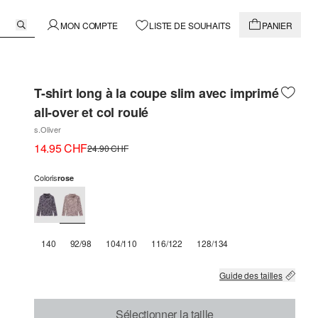
MON COMPTE
LISTE DE SOUHAITS
PANIER
T-shirt long à la coupe slim avec imprimé
all-over et col roulé
s.Oliver
14.95 CHF
24.90 CHF
Coloris
rose
140
92/98
104/110
116/122
128/134
Guide des tailles
Sélectionner la taille