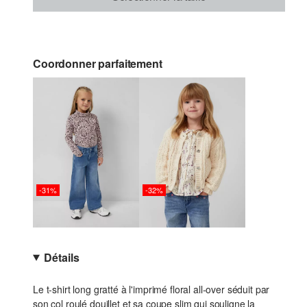
Coordonner parfaitement
-31%
-32%
Détails
Le t-shirt long gratté à l'imprimé floral all-over séduit par
son col roulé douillet et sa coupe slim qui souligne la