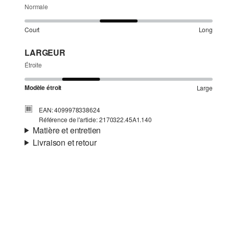
Normale
Court
Long
LARGEUR
Étroite
Modèle étroit
Large
EAN: 4099978338624
Référence de l'article: 2170322.45A1.140
Matière et entretien
Livraison et retour
Matière:
jersey
Informations sur l'expédition
Propriété:
doux, élastique, gratté
Matière:
coton mélangé
Ta commande sera expédiée par SwissPost dans un délai
de 4 à 5 jours ouvrables. Pour une livraison standard, les
frais d'expédition s'élèvent à 4,00 CHF.
Retour