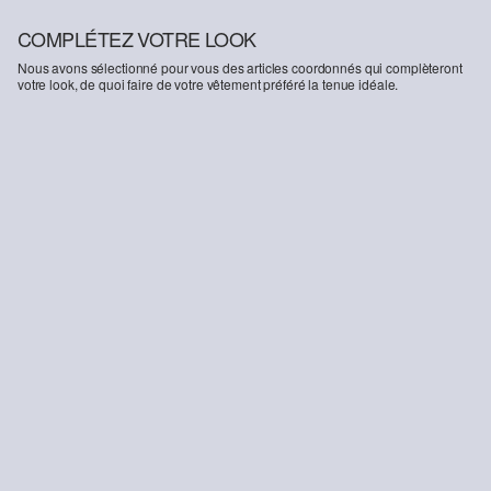
COMPLÉTEZ VOTRE LOOK
Nous avons sélectionné pour vous des articles coordonnés qui complèteront
votre look, de quoi faire de votre vêtement préféré la tenue idéale.
-48%
Chemisier court à carreaux
Jeans / coupe régulière / taille moyenne / jambe large
22.95 CHF
44.90 CHF
59.90 CHF