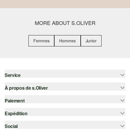
MORE ABOUT S.OLIVER
Femmes
Hommes
Junior
Service
À propos de s.Oliver
Aide - FAQ
Guide des tailles
Paiement
S'abonner à la Newsletter
Retours
s.Oliver Card
Expédition
Sur facture
Vêtements
s.Oliver Group
Carte de crédit
Social
Suivi de colis