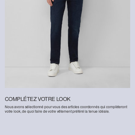
manière à économiser les ressources.
Soutien à Better Cotton
En choisissant nos produits en coton, vous soutenez notre
engagement envers la mission de Better Cotton visant à aider les
communautés à survivre et à prospérer, tout en protégeant et en
restaurant l’environnement. Better Cotton soutient les
communautés agricoles sur les plans social, environnemental et
économique en formant les agriculteurs aux méthodes de culture
plus durables. Ce produit est issu d’un système de bilan massique
et peut donc ne pas contenir de coton Better Cotton.
Retrouvez plus d’informations sur nos pages consacrées aux
questions de responsabilité
COMPLÉTEZ VOTRE LOOK
Nous avons sélectionné pour vous des articles coordonnés qui complèteront
votre look, de quoi faire de votre vêtement préféré la tenue idéale.