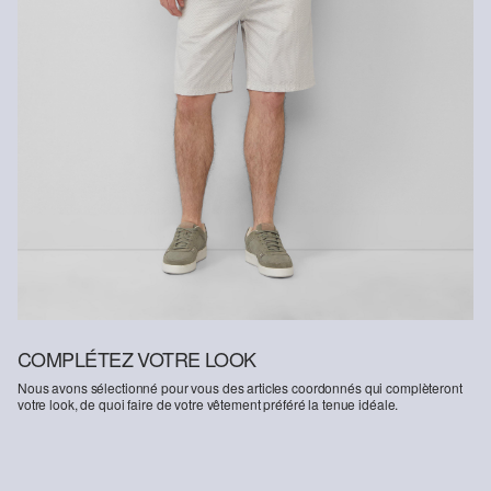
manière à économiser les ressources.
Soutien à Better Cotton
En choisissant nos produits en coton, vous soutenez notre
engagement envers la mission de Better Cotton visant à aider les
communautés à survivre et à prospérer, tout en protégeant et en
restaurant l’environnement. Better Cotton soutient les
communautés agricoles sur les plans social, environnemental et
économique en formant les agriculteurs aux méthodes de culture
plus durables. Ce produit est issu d’un système de bilan massique
et peut donc ne pas contenir de coton Better Cotton.
Retrouvez plus d’informations sur nos pages consacrées aux
questions de responsabilité
COMPLÉTEZ VOTRE LOOK
Nous avons sélectionné pour vous des articles coordonnés qui complèteront
votre look, de quoi faire de votre vêtement préféré la tenue idéale.