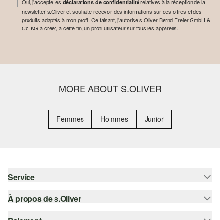
Oui, j'accepte les
relatives à la réception de la
déclarations de confidentialité
newsletter s.Oliver et souhaite recevoir des informations sur des offres et des
produits adaptés à mon profil. Ce faisant, j'autorise s.Oliver Bernd Freier GmbH &
Co. KG à créer, à cette fin, un profil utilisateur sur tous les appareils.
MORE ABOUT S.OLIVER
Femmes
Hommes
Junior
Service
À propos de s.Oliver
Aide - FAQ
Guide des tailles
S'abonner à la Newsletter