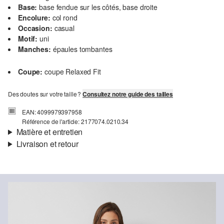
Base:
base fendue sur les côtés, base droite
Encolure:
col rond
Occasion:
casual
Motif:
uni
Manches:
épaules tombantes
Coupe:
coupe Relaxed Fit
Des doutes sur votre taille ?
Consultez notre guide des tailles
EAN: 4099979397958
Référence de l'article: 2177074.0210.34
Matière et entretien
Livraison et retour
Matière:
néoprène
Informations sur l'expédition
Propriété:
doux, lisse
Matière:
modal mélangé
Ta commande sera expédiée par SwissPost dans un délai de 4 à 5
jours ouvrables. Pour une livraison standard, les frais d'expédition
s'élèvent à 4,00 CHF.