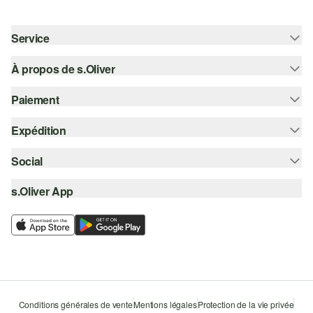
Service
À propos de s.Oliver
Aide - FAQ
Guide des tailles
Paiement
S'abonner à la Newsletter
Retours
s.Oliver Card
Expédition
Sur facture
Vêtements
s.Oliver Group
Carte de crédit
Social
Suivi de colis
Carrière
PayPal
SwissPost
s.Oliver App
instagram
Liste d'envies
TWINT
PickPost
facebook
Durabilité
Klarna
My Post 24
pinterest
Storefinder
Le protocole de communication SSL
youtube
Conditions générales de vente
Mentions légales
Protection de la vie privée