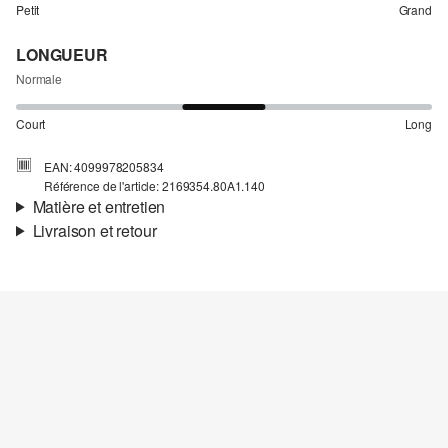
Petit
Grand
LONGUEUR
Normale
Court
Long
EAN: 4099978205834
Référence de l'article: 2169354.80A1.140
Matière et entretien
Livraison et retour
Matière:
tissu sweat
Informations sur l'expédition
Propriété:
gratté
Matière:
coton mélangé
Ta commande sera expédiée par SwissPost dans un délai de 4 à 5
jours ouvrables. Pour une livraison standard, les frais d'expédition
s'élèvent à 4,00 CHF.
Retour
Tu peux nous renvoyer tes articles gratuitement dans un délai de