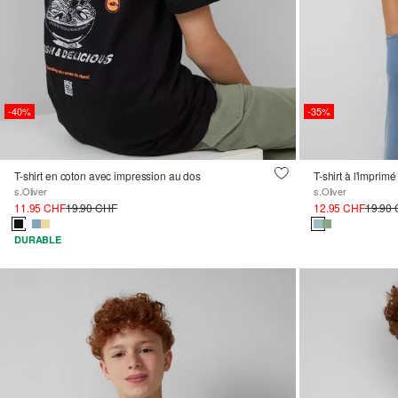
-40%
-35%
T-shirt en coton avec impression au dos
T-shirt à l'imprimé
s.Oliver
s.Oliver
11.95 CHF
19.90 CHF
12.95 CHF
19.90
DURABLE