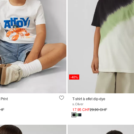
-40%
Print
T-shirt à effet dip-dye
s.Oliver
CHF
17.95 CHF
29.90 CHF