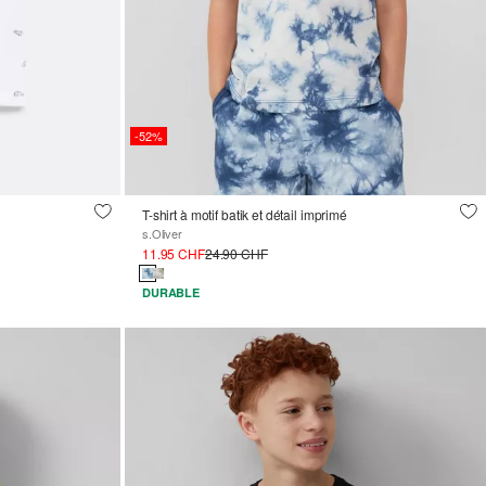
-52%
T-shirt à motif batik et détail imprimé
s.Oliver
11.95 CHF
24.90 CHF
DURABLE