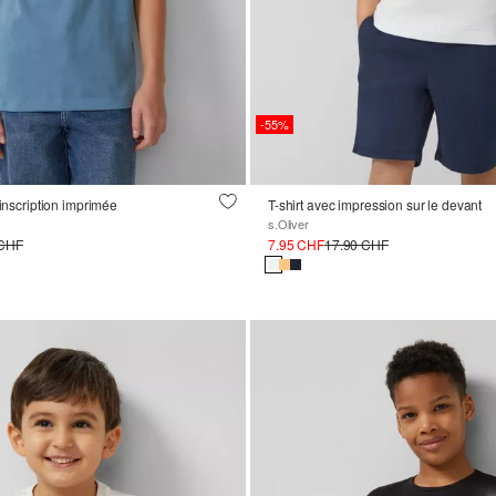
-55%
 inscription imprimée
T-shirt avec impression sur le devant
s.Oliver
 CHF
7.95 CHF
17.90 CHF