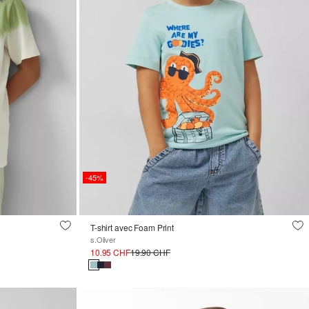
-45%
T-shirt avec Foam Print
s.Oliver
10.95 CHF
19.90 CHF