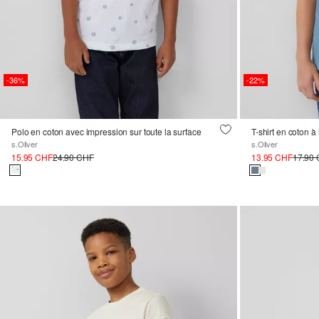
-36%
-22%
Polo en coton avec impression sur toute la surface
T-shirt en coton à
s.Oliver
s.Oliver
15.95 CHF
24.90 CHF
13.95 CHF
17.90