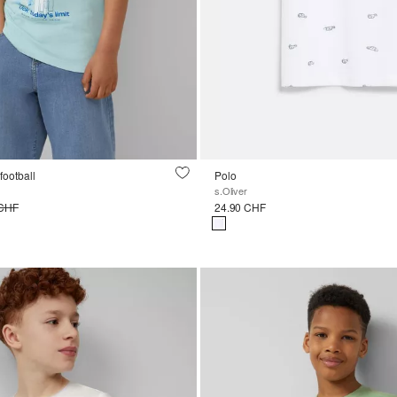
 football
Polo
s.Oliver
 CHF
24.90 CHF