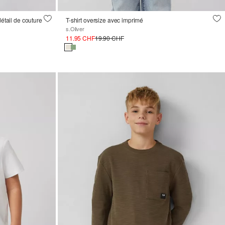
détail de couture
T-shirt oversize avec imprimé
s.Oliver
11.95 CHF
19.90 CHF