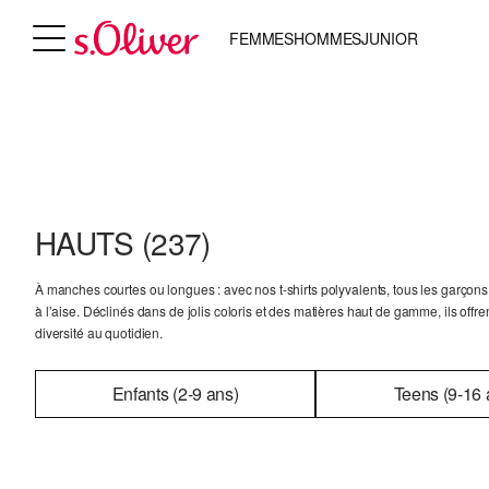
FEMMES
HOMMES
JUNIOR
HAUTS
(237)
À manches courtes ou longues : avec nos t-shirts polyvalents, tous les garçons
à l’aise. Déclinés dans de jolis coloris et des matières haut de gamme, ils offr
diversité au quotidien.
Enfants (2-9 ans)
Teens (9-16 