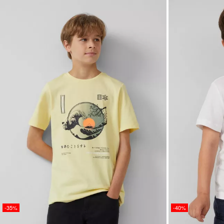
-35%
-40%