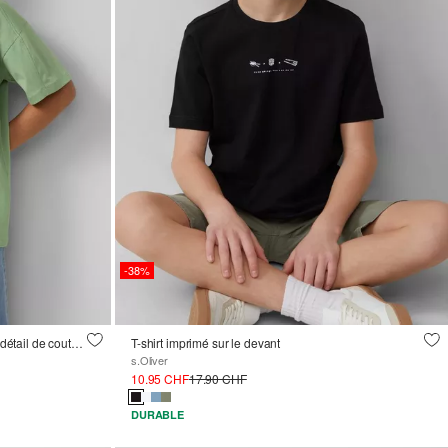
-38%
T-shirt oversize avec imprimé frontal et détail de couture
T-shirt imprimé sur le devant
s.Oliver
10.95 CHF
17.90 CHF
DURABLE