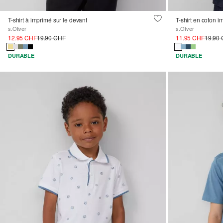
T-shirt à imprimé sur le devant
T-shirt en coton i
s.Oliver
s.Oliver
12.95 CHF
19.90 CHF
11.95 CHF
19.90
DURABLE
DURABLE