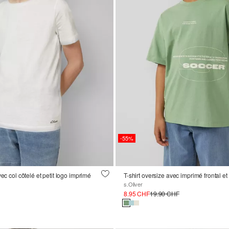
-55%
vec col côtelé et petit logo imprimé
s.Oliver
8.95 CHF
19.90 CHF