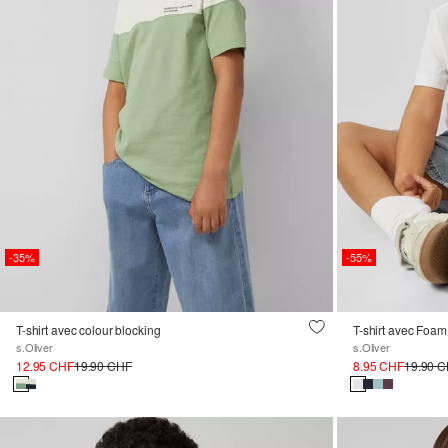
-35%
-55%
T-shirt avec colour blocking
T-shirt avec Foam 
s.Oliver
s.Oliver
12.95 CHF
19.90 CHF
8.95 CHF
19.90 