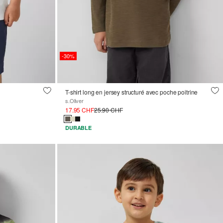
-30%
T-shirt long en jersey structuré avec poche poitrine
s.Oliver
17.95 CHF
25.90 CHF
DURABLE