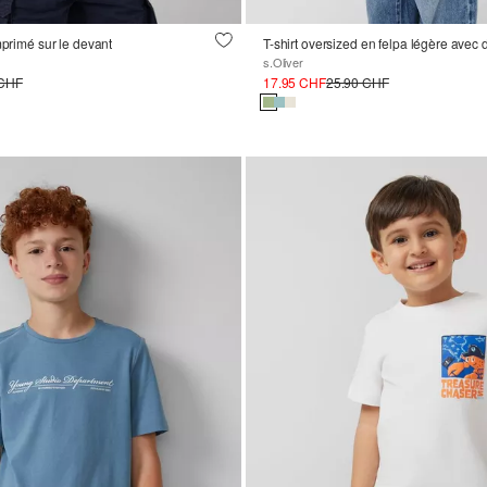
mprimé sur le devant
T-shirt oversized en felpa légère avec 
s.Oliver
 CHF
17.95 CHF
25.90 CHF