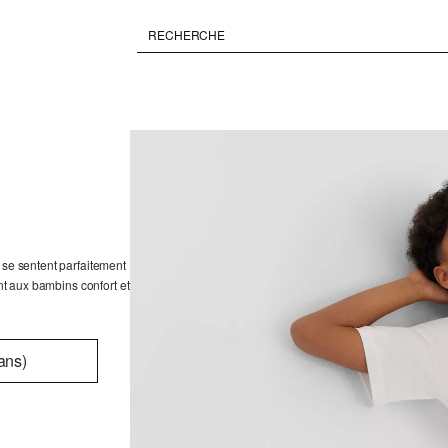
 se sentent parfaitement
ent aux bambins confort et
ans)