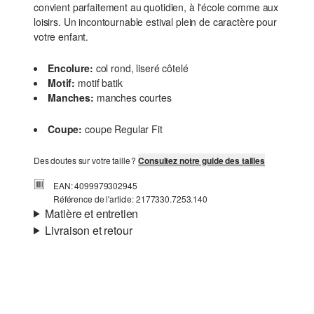
convient parfaitement au quotidien, à l'école comme aux
loisirs. Un incontournable estival plein de caractère pour
votre enfant.
Encolure:
col rond, liseré côtelé
Motif:
motif batik
Manches:
manches courtes
Coupe:
coupe Regular Fit
Des doutes sur votre taille ?
Consultez notre guide des tailles
EAN: 4099979302945
Référence de l'article: 2177330.7253.140
Matière et entretien
Livraison et retour
Matière:
jersey
Informations sur l'expédition
Propriété:
doux
Matière:
Coton
Ta commande sera expédiée par SwissPost dans un délai
de 4 à 5 jours ouvrables. Pour une livraison standard, les