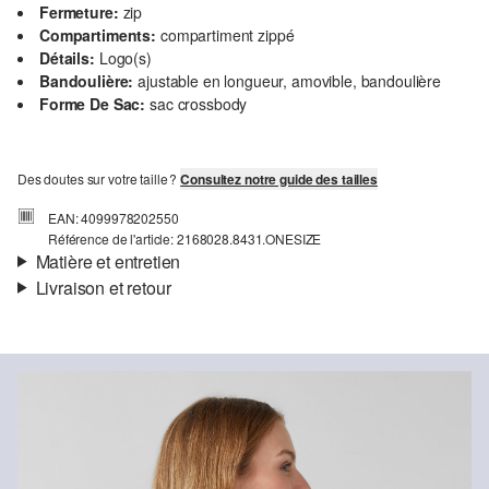
Fermeture:
zip
Compartiments:
compartiment zippé
Détails:
Logo(s)
Bandoulière:
ajustable en longueur, amovible, bandoulière
Forme De Sac:
sac crossbody
Des doutes sur votre taille ?
Consultez notre guide des tailles
EAN: 4099978202550
Référence de l'article: 2168028.8431.ONESIZE
Matière et entretien
Livraison et retour
Matière:
peluche
Informations sur l'expédition
Doublure:
tissu
Matière:
Polyester
Ta commande sera expédiée par SwissPost dans un délai de 4 à 5
jours ouvrables. Pour une livraison standard, les frais d'expédition
s'élèvent à 4,00 CHF.
Retour