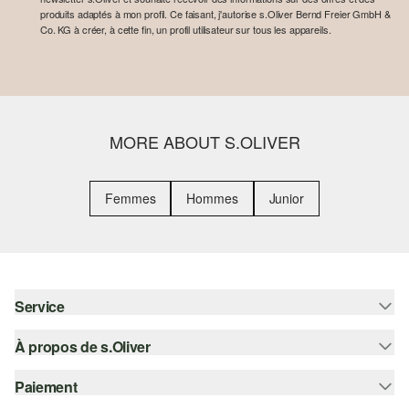
produits adaptés à mon profil. Ce faisant, j'autorise s.Oliver Bernd Freier GmbH &
Co. KG à créer, à cette fin, un profil utilisateur sur tous les appareils.
MORE ABOUT S.OLIVER
Femmes
Hommes
Junior
Service
À propos de s.Oliver
Aide - FAQ
Guide des tailles
Paiement
S'abonner à la Newsletter