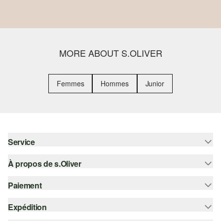
MORE ABOUT S.OLIVER
Femmes
Hommes
Junior
Service
À propos de s.Oliver
Aide - FAQ
Guide des tailles
Paiement
S'abonner à la Newsletter
Retours
s.Oliver Card
Expédition
Sur facture
Vêtements
s.Oliver Group