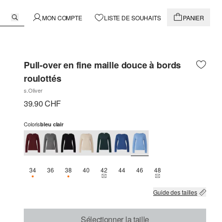
MON COMPTE
LISTE DE SOUHAITS
PANIER
Pull-over en fine maille douce à bords
roulottés
s.Oliver
39.90 CHF
Coloris
bleu clair
34
36
38
40
42
44
46
48
SEULEMENT 1 EN STOCK
SEULEMENT 3 EN STOCK
THIS SIZE IS CURRENTLY OUT OF STOCK
THIS SIZE IS CURREN
Guide des tailles
Sélectionner la taille