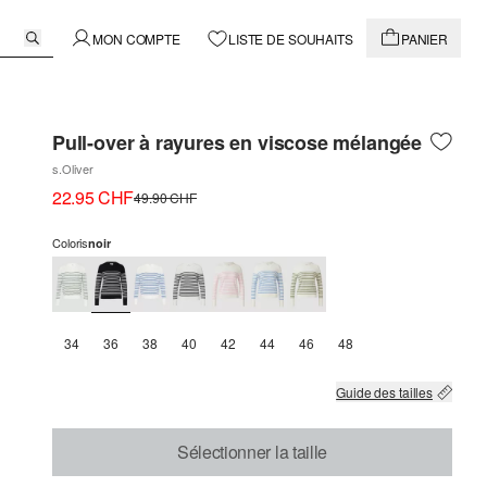
MON COMPTE
LISTE DE SOUHAITS
PANIER
Pull-over à rayures en viscose mélangée
s.Oliver
22.95 CHF
49.90 CHF
Coloris
noir
34
36
38
40
42
44
46
48
Guide des tailles
Sélectionner la taille