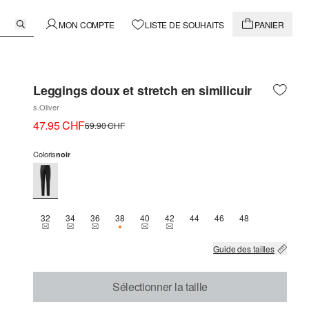
MON COMPTE
LISTE DE SOUHAITS
PANIER
Leggings doux et stretch en similicuir
s.Oliver
47.95 CHF
69.90 CHF
Coloris
noir
32
34
36
38
40
42
44
46
48
THIS SIZE IS CURRENTLY OUT OF STOCK
THIS SIZE IS CURRENTLY OUT OF STOCK
THIS SIZE IS CURRENTLY OUT OF STOCK
SEULEMENT 1 EN STOCK
THIS SIZE IS CURRENTLY OUT OF STOCK
THIS SIZE IS CURRENTLY OUT OF 
Guide des tailles
Sélectionner la taille