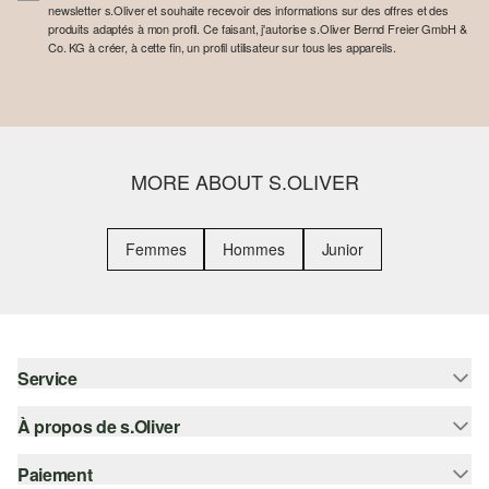
newsletter s.Oliver et souhaite recevoir des informations sur des offres et des
produits adaptés à mon profil. Ce faisant, j'autorise s.Oliver Bernd Freier GmbH &
Co. KG à créer, à cette fin, un profil utilisateur sur tous les appareils.
MORE ABOUT S.OLIVER
Femmes
Hommes
Junior
Service
À propos de s.Oliver
Aide - FAQ
Guide des tailles
Paiement
S'abonner à la Newsletter