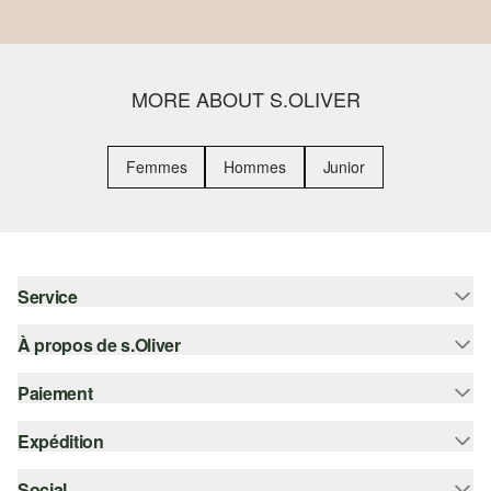
MORE ABOUT S.OLIVER
Femmes
Hommes
Junior
Service
À propos de s.Oliver
Aide - FAQ
Guide des tailles
Paiement
S'abonner à la Newsletter
Retours
s.Oliver Card
Expédition
Sur facture
Vêtements
s.Oliver Group
Carte de crédit
Social
Suivi de colis