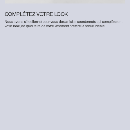
COMPLÉTEZ VOTRE LOOK
Nous avons sélectionné pour vous des articles coordonnés qui complèteront
votre look, de quoi faire de votre vêtement préféré la tenue idéale.
-35%
Sweat en coton mélangé avec imprimé Smiley®.
Pantalon baggy / coupe décontractée / taille moyenne / jambe large
44.90 CHF
38.95 CHF
59.90 CHF