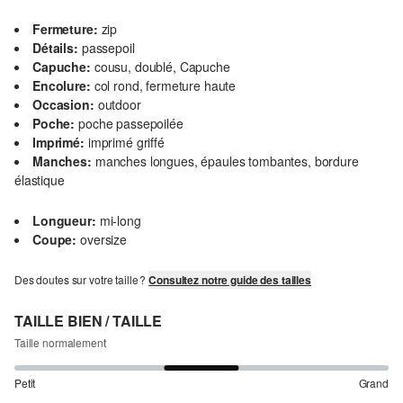
Fermeture:
zip
Détails:
passepoil
Capuche:
cousu, doublé, Capuche
Encolure:
col rond, fermeture haute
Occasion:
outdoor
Poche:
poche passepoilée
Imprimé:
imprimé griffé
Manches:
manches longues, épaules tombantes, bordure
élastique
Longueur:
mi-long
Coupe:
oversize
Des doutes sur votre taille ?
Consultez notre guide des tailles
TAILLE BIEN / TAILLE
Taille normalement
Petit
Grand