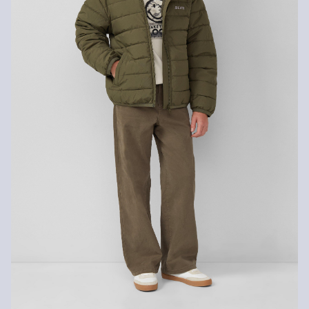
possèdes notre s.Oliver Card, tu peux même retourner les articles
gratuitement dans les 30 jours.
Détergents au chlore interdits
Nettoyage à sec impossible
Programme de lavage normal à 30 °
Ne pas repasser
Séchage à charge thermique réduite
90
Fibre recyclée
Afin de contribuer au recyclage dans la production textile, nous
employons de plus en plus de fibres recyclées dans nos produits.
Contient du polyester recyclé : Ce produit contient du polyester
recyclé, fabriqué à partir de matières plastiques recyclées, telles
que les bouteilles en PET, ou de fibres recyclées provenant de
vêtements usagés.