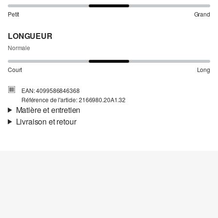
Petit
Grand
LONGUEUR
Normale
Court
Long
EAN: 4099586846368
Référence de l'article: 2166980.20A1.32
Matière et entretien
Livraison et retour
Propriété:
doux, léger, respirant
Informations sur l'expédition
Matière:
Coton
Ta commande sera expédiée par SwissPost dans un délai de 4 à 5
jours ouvrables. Pour une livraison standard, les frais d'expédition
s'élèvent à 4,00 CHF.
Retour
Détergents au chlore interdits