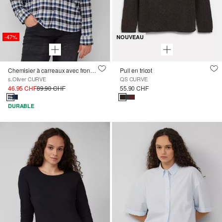
-47%
NOUVEAU
Chemisier à carreaux avec fronces dans le dos
Pull en tricot
s.Oliver CURVE
QS CURVE
46.95 CHF
89.90 CHF
55.90 CHF
DURABLE