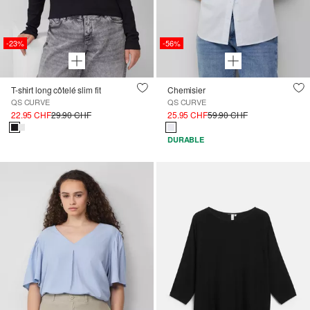
-23%
-56%
T-shirt long côtelé slim fit
Chemisier
QS CURVE
QS CURVE
22.95 CHF
29.90 CHF
25.95 CHF
59.90 CHF
DURABLE