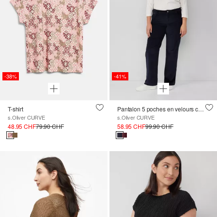
-38%
-41%
T-shirt
Pantalon 5 poches en velours côtelé extensible
s.Oliver CURVE
s.Oliver CURVE
48.95 CHF
79.90 CHF
58.95 CHF
99.90 CHF