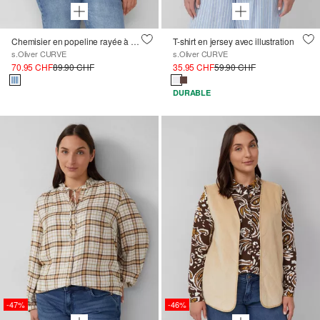
Chemisier en popeline rayée à la coupe trapue
T-shirt en jersey avec illustration
s.Oliver CURVE
s.Oliver CURVE
70.95 CHF
89.90 CHF
35.95 CHF
59.90 CHF
DURABLE
-47%
-46%