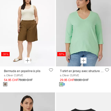
-31%
-57%
Bermuda en popeline à plis
T-shirt en jersey avec structure en fil flammé et ourlet arrondi
s.Oliver CURVE
s.Oliver CURVE
54.95 CHF
79.90 CHF
29.95 CHF
69.90 CHF