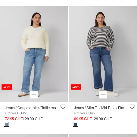
-43%
-46%
Jeans / Coupe droite / Taille moyenne / Jambe droite
Jeans / Slim Fit / Mid Rise / Flared Leg / Ourlet ouvert
s.Oliver CURVE
s.Oliver CURVE
72.95 CHF
129.90 CHF
69.95 CHF
129.90 CHF