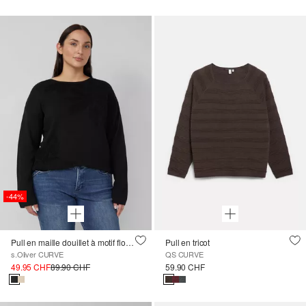
-44%
Pull en maille douillet à motif floral et coupe Regular Fit
Pull en tricot
s.Oliver CURVE
QS CURVE
49.95 CHF
89.90 CHF
59.90 CHF