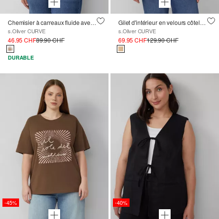
Chemisier à carreaux fluide avec col ruché et liens à nouer
Gilet d'intérieur en velours côtelé avec doublure peluche
s.Oliver CURVE
s.Oliver CURVE
46.95 CHF
89.90 CHF
69.95 CHF
129.90 CHF
DURABLE
-45%
-40%