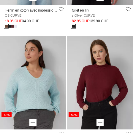
T-shirt en coton avec impression sur le devant
Gilet en lin
QS CURVE
s.Oliver CURVE
18.95 CHF
34.90 CHF
82.95 CHF
139.90 CHF
-46%
-52%