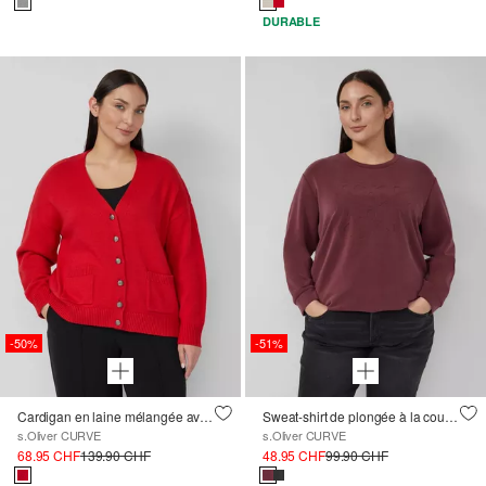
DURABLE
-50%
-51%
Cardigan en laine mélangée avec boutons métalliques
Sweat-shirt de plongée à la coupe décontractée avec gaufrage
s.Oliver CURVE
s.Oliver CURVE
68.95 CHF
139.90 CHF
48.95 CHF
99.90 CHF