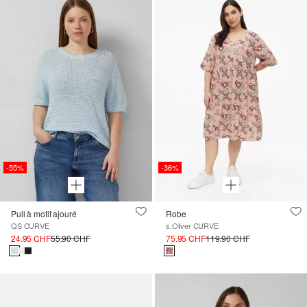
-55%
-36%
Pull à motif ajouré
Robe
QS CURVE
s.Oliver CURVE
24.95 CHF
55.90 CHF
75.95 CHF
119.90 CHF