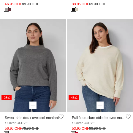
46.95 CHF
89.90 CHF
33.95 CHF
69.90 CHF
-28%
-46%
Sweat-shirt doux avec col montant
Pull à structure côtelée avec manches chauve-souris
s.Oliver CURVE
s.Oliver CURVE
56.95 CHF
79.90 CHF
53.95 CHF
99.90 CHF