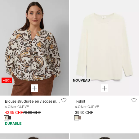
-46%
NOUVEAU
Blouse structurée en viscose mélangée avec un imprimé all-over
T-shirt
s.Oliver CURVE
s.Oliver CURVE
42.95 CHF
79.90 CHF
39.90 CHF
DURABLE