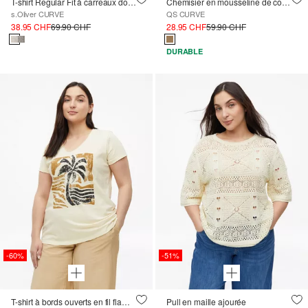
T-shirt Regular Fit à carreaux doux et gratté
Chemisier en mousseline de coupe oversize
s.Oliver CURVE
QS CURVE
38.95 CHF
69.90 CHF
28.95 CHF
59.90 CHF
DURABLE
-60%
-51%
T-shirt à bords ouverts en fil flammé
Pull en maille ajourée