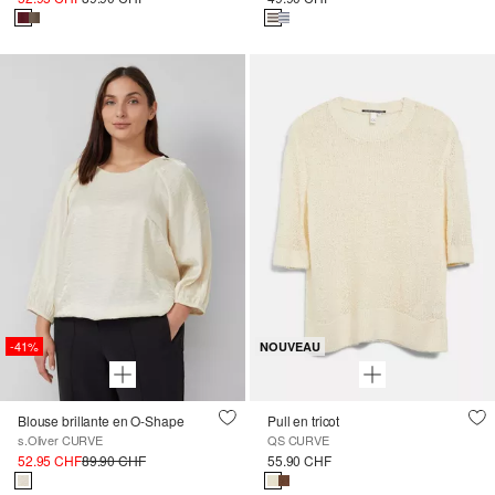
-41%
NOUVEAU
Blouse brillante en O-Shape
Pull en tricot
s.Oliver CURVE
QS CURVE
52.95 CHF
89.90 CHF
55.90 CHF