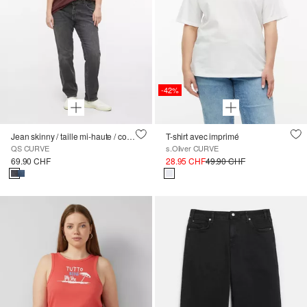
-42%
Jean skinny / taille mi-haute / coupe skinny
T-shirt avec imprimé
QS CURVE
s.Oliver CURVE
69.90 CHF
28.95 CHF
49.90 CHF