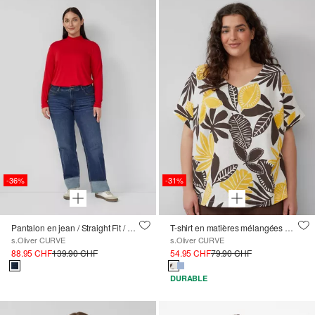
-36%
-31%
Pantalon en jean / Straight Fit / Taille mi-haute / Bord brut
T-shirt en matières mélangées à teneur en lin
s.Oliver CURVE
s.Oliver CURVE
88.95 CHF
139.90 CHF
54.95 CHF
79.90 CHF
DURABLE