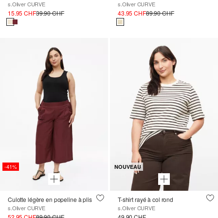
s.Oliver CURVE
s.Oliver CURVE
15.95 CHF
39.90 CHF
43.95 CHF
89.90 CHF
-41%
NOUVEAU
Culotte légère en popeline à plis
T-shirt rayé à col rond
s.Oliver CURVE
s.Oliver CURVE
52.95 CHF
89.90 CHF
49.90 CHF