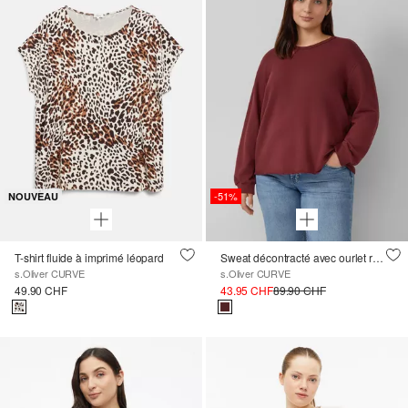
-51%
NOUVEAU
T-shirt fluide à imprimé léopard
Sweat décontracté avec ourlet roulé
s.Oliver CURVE
s.Oliver CURVE
49.90 CHF
43.95 CHF
89.90 CHF