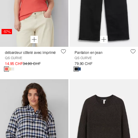
-57%
débardeur côtelé avec imprimé
Pantalon en jean
QS CURVE
QS CURVE
14.95 CHF
34.90 CHF
79.90 CHF