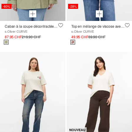
-60%
-28%
Caban à la coupe décontractée et à l'ourlet arrondi
Top en mélange de viscose avec taille réglable
s.Oliver CURVE
s.Oliver CURVE
87.95 CHF
219.90 CHF
49.95 CHF
69.90 CHF
NOUVEAU