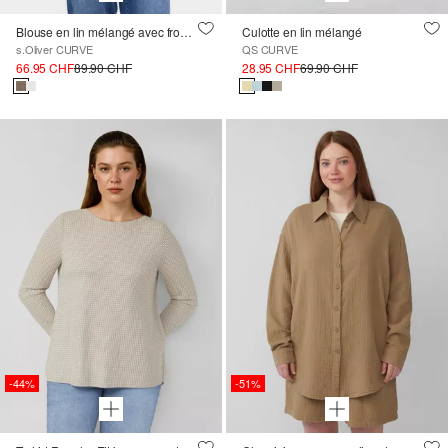
Blouse en lin mélangé avec fronces
Culotte en lin mélangé
s.Oliver CURVE
QS CURVE
66.95 CHF
89.90 CHF
28.95 CHF
69.90 CHF
-44%
-51%