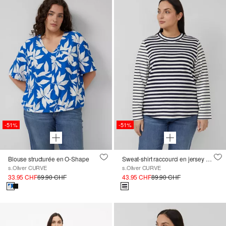
-51%
-51%
Blouse structurée en O-Shape
Sweat-shirt raccourci en jersey avec un mélange de rayures
s.Oliver CURVE
s.Oliver CURVE
33.95 CHF
69.90 CHF
43.95 CHF
89.90 CHF