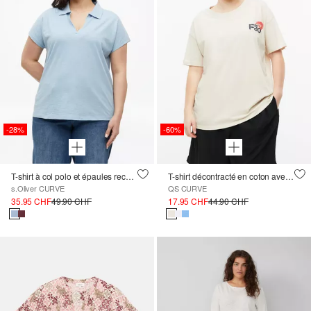
-28%
-60%
T-shirt à col polo et épaules recoupées
T-shirt décontracté en coton avec imprimé
s.Oliver CURVE
QS CURVE
35.95 CHF
49.90 CHF
17.95 CHF
44.90 CHF