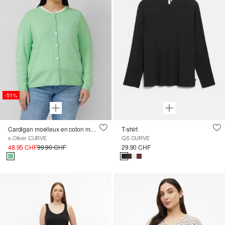
-51%
Cardigan moelleux en coton mélangé
T-shirt
s.Oliver CURVE
QS CURVE
48.95 CHF
99.90 CHF
29.90 CHF