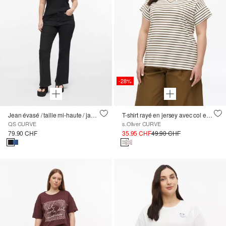
-28%
Jean évasé / taille mi-haute / jambe évasée
T-shirt rayé en jersey avec col en V
QS CURVE
s.Oliver CURVE
79.90 CHF
35.95 CHF
49.90 CHF