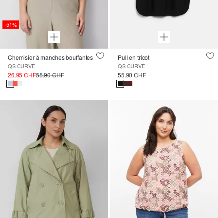
-51%
Chemisier à manches bouffantes
Pull en tricot
QS CURVE
QS CURVE
26.95 CHF
55.90 CHF
55.90 CHF