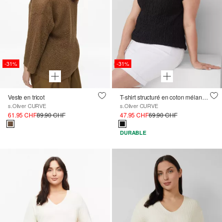
-31%
-31%
Veste en tricot
T-shirt structuré en coton mélangé à la coupe décontractée.
s.Oliver CURVE
s.Oliver CURVE
61.95 CHF
89.90 CHF
47.95 CHF
69.90 CHF
DURABLE