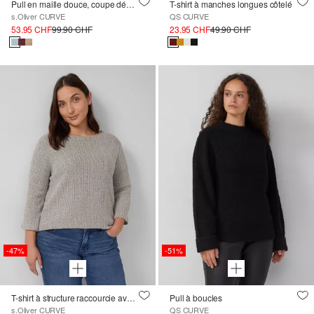
Pull en maille douce, coupe décontractée avec encolure en V
T-shirt à manches longues côtelé
s.Oliver CURVE
QS CURVE
53.95 CHF
99.90 CHF
23.95 CHF
49.90 CHF
-47%
-51%
T-shirt à structure raccourcie avec manches 3/4
Pull à boucles
s.Oliver CURVE
QS CURVE