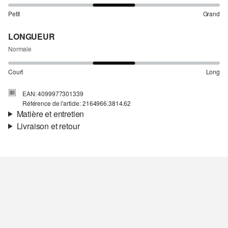
Petit
Grand
LONGUEUR
Normale
Court
Long
EAN: 4099977301339
Référence de l'article: 2164966.3814.62
Matière et entretien
Livraison et retour
Matière:
jersey
Informations sur l'expédition
Propriété:
doux
Matière:
coton mélangé
Ta commande sera expédiée par SwissPost dans un délai de 4 à 5
jours ouvrables. Pour une livraison standard, les frais d'expédition
s'élèvent à 4,00 CHF.
Retour