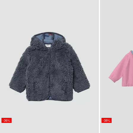
-36%
-38%