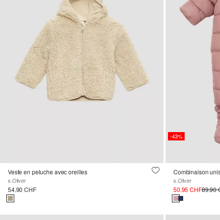
-43%
Veste en peluche avec oreilles
Combinaison uni
s.Oliver
s.Oliver
54.90 CHF
50.95 CHF
89.90