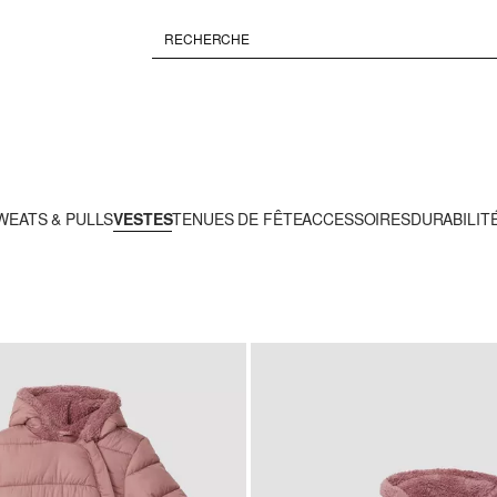
WEATS & PULLS
VESTES
TENUES DE FÊTE
ACCESSOIRES
DURABILIT