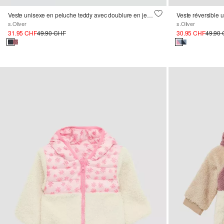
Veste unisexe en peluche teddy avec doublure en jersey à motifs
Veste réversible 
s.Oliver
s.Oliver
31.95 CHF
49.90 CHF
30.95 CHF
49.90