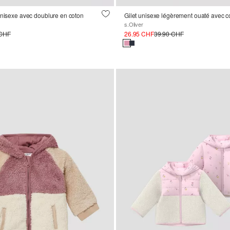
unisexe avec doublure en coton
Gilet unisexe légèrement ouaté avec c
s.Oliver
 CHF
26.95 CHF
39.90 CHF