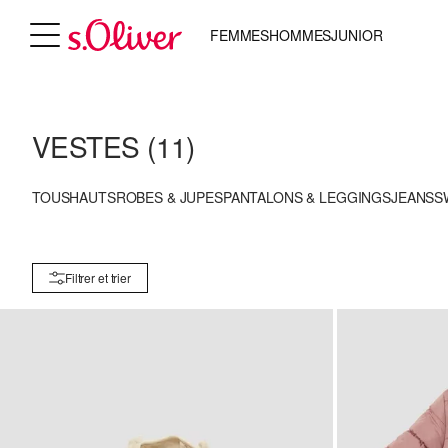
FEMMES
HOMMES
JUNIOR
VESTES
(11)
TOUS
HAUTS
ROBES & JUPES
PANTALONS & LEGGINGS
JEANS
S
Filtrer et trier