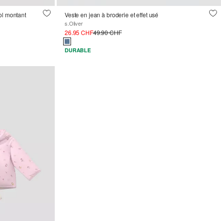
ol montant
Veste en jean à broderie et effet usé
s.Oliver
26.95 CHF
49.90 CHF
DURABLE