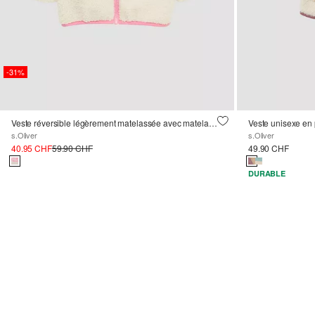
-31%
Veste réversible légèrement matelassée avec matelassage et peluche nounours
s.Oliver
s.Oliver
40.95 CHF
59.90 CHF
49.90 CHF
DURABLE