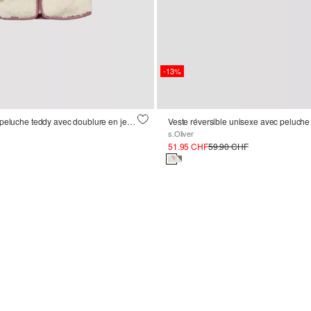
-13%
Veste unisexe en peluche teddy avec doublure en jersey
Veste réversible unisexe avec peluche
s.Oliver
51.95 CHF
59.90 CHF