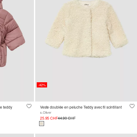
-42%
e teddy
Veste doublée en peluche Teddy avec fil scintillant
s.Oliver
25.95 CHF
44.90 CHF