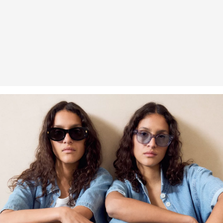
Dans le domaine des fibres certifiées durables, nous nous
engageons à utiliser des fibres naturelles provenant de sources
renouvelables. Leurs matières premières sont cultivées de
manière à économiser les ressources.
Viscose plus responsable : Ce produit contient de la viscose plus
responsable. Pour la production, seul du bois provenant d’une
sylviculture certifiée est utilisé. Au cours du processus de
production, la consommation d’eau et les émissions de gaz à effet
de serre sont considérablement réduits par rapport à la production
d’autres fibres naturelles non certifiées.