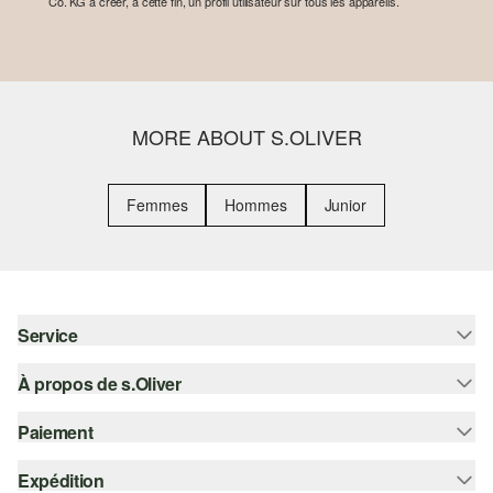
Co. KG à créer, à cette fin, un profil utilisateur sur tous les appareils.
MORE ABOUT S.OLIVER
Femmes
Hommes
Junior
Service
À propos de s.Oliver
Aide - FAQ
Guide des tailles
Paiement
S'abonner à la Newsletter
Retours
s.Oliver Card
Expédition
Sur facture