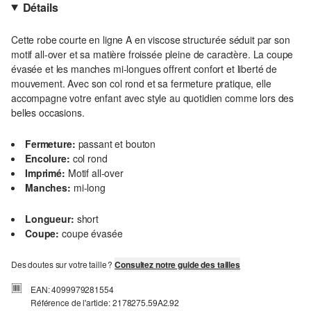
Détails
Cette robe courte en ligne A en viscose structurée séduit par son
motif all-over et sa matière froissée pleine de caractère. La coupe
évasée et les manches mi-longues offrent confort et liberté de
mouvement. Avec son col rond et sa fermeture pratique, elle
accompagne votre enfant avec style au quotidien comme lors des
belles occasions.
Fermeture:
passant et bouton
Encolure:
col rond
Imprimé:
Motif all-over
Manches:
mi-long
Longueur:
short
Coupe:
coupe évasée
Des doutes sur votre taille ?
Consultez notre guide des tailles
EAN: 4099979281554
Référence de l'article: 2178275.59A2.92